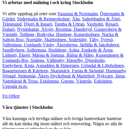
Vi arbetar med målning i och kring Stockholm
Vi utför uppdrag på orter som
Vasastan & Norrmalm
,
Östermalm &
Gärdet
,
Södermalm & Reimersholme
,
Älta
,
Saltsjöbaden & Älgö
,
Trångsund
,
Djurö & Ingarö
,
Tumba & Uttran
,
Vaxholm
,
Resarö
,
Dalarö
,
Nynäshamn,
Älvsjö,
Bromma,
Danderyd,
Gustavsberg &
Värmdö,
Tullinge,
Botkyrka,
Haninge,
Kungsholmen,
Nacka &
Saltsjö-Boo,
Norrtälje,
Skärholmen,
Södertälje,
Täby,
Tyresö,
Vallentuna,
Upplands Väsby,
Åkersberga,
Järfälla & Jakobsberg,
Sundbyberg,
Sollentuna,
Huddinge,
Solna,
Enskede & Årsta,
Lidingö,
Ekerö,
Märsta & Sigtuna,
Bålsta & Håbo,
Kungsängen &
Upplands-Bro,
Spånga,
Vällingby,
Hässelby,
Djursholm,
Enebyberg,
Kista,
Aspudden & Hägersten,
Gröndal & Liljeholmen,
Bagarmossen & Kärrtorp,
Skarpnäck,
Farsta & Sköndal,
Hammarby
Sjöstad,
Strängnäs,
Åkers Styckebruk & Mariefred,
Nykvarn,
Järna,
Vagnhärad & Trosa,
Eskilstuna,
Gnesta,
Västerås,
Enköping,
Uppsala m.m.
Fri Offert
Våra tjänster i Stockholm
Våra kunniga och trevliga målare och övriga hantverkare hanterar
allt du kan tänka dig inom måleri och renovering. Några av alla de
tjänster som vi erbjuder kan du se här: