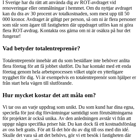
I Sverige har du rätt att använda dig av ROT-avdraget vid
renoveringar eller ommålningar i hemmet. Om du nyttjar avdraget
kan du dra av 30 procent av totalkostnaden, som mest upp till 50
000 kronor. Avdraget är giltigt per person, så om ni är flera personer
som står som ägare till fastigheten där uppdraget utförs kan ni göra
flera ROT-avdrag. Kontakta oss gärna om ni är osäkra på hur det
fungerar!
Vad betyder totalentreprenör?
Totalentreprenör innebär att du som beställare inte behöver anlita
flera företag för att få jobbet slutfört. Du har kontakt med ett enda
företag genom hela arbetsprocessen vilket utgör en ytterligare
trygghet för dig. Vi är exempelvis en totalentreprenör som hjälper er
från start hela vägen till slutförande.
Hur mycket kostar det att måla om?
Vi tar oss an varje uppdrag som unikt. Du som kund har dina egna,
speciella för just dig förväntningar samtidigt som förutsättningarna
för projektet är också unika. Av den anledningen avstår vi från att
uppge några specifika priser här. Du kan dock få ett kostnadsförslag
av oss helt gratis. För att få det hör du av dig till oss med din idé.
Skulle det vara så att det behövs, gör vi ett besök i fastigheten där