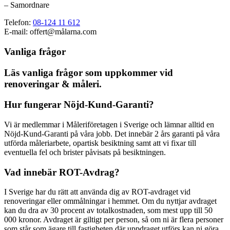
– Samordnare
Telefon:
08-124 11 612
E-mail: offert@målarna.com
Vanliga frågor
Läs vanliga frågor som uppkommer vid
renoveringar & måleri.
Hur fungerar Nöjd-Kund-Garanti?
Vi är medlemmar i Måleriföretagen i Sverige och lämnar alltid en
Nöjd-Kund-Garanti på våra jobb. Det innebär 2 års garanti på våra
utförda måleriarbete, opartisk besiktning samt att vi fixar till
eventuella fel och brister påvisats på besiktningen.
Vad innebär ROT-Avdrag?
I Sverige har du rätt att använda dig av ROT-avdraget vid
renoveringar eller ommålningar i hemmet. Om du nyttjar avdraget
kan du dra av 30 procent av totalkostnaden, som mest upp till 50
000 kronor. Avdraget är giltigt per person, så om ni är flera personer
som står som ägare till fastigheten där uppdraget utförs kan ni göra