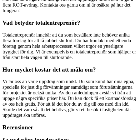
flera ROT-avdrag. Kontakta oss gärna om ni är osäkra på hur det
fungerar!
Vad betyder totalentreprenör?
Totalentreprenör innebär att du som beställare inte behöver anlita
flera företag för att få jobbet slutfört. Du har kontakt med ett enda
företag genom hela arbetsprocessen vilket utgör en ytterligare
trygghet för dig. Vi är exempelvis en totalentreprenör som hjälper er
från start hela vägen till slutförande.
Hur mycket kostar det att måla om?
Vi tar oss an varje uppdrag som unikt. Du som kund har dina egna,
speciella för just dig förväntningar samtidigt som förutsättningarna
för projektet är också unika. Av den anledningen avstår vi från att
uppge några specifika priser här. Du kan dock få ett kostnadsförslag
av oss helt gratis. För att få det hör du av dig till oss med din idé.
Skulle det vara så att det behövs, gör vi ett besök i fastigheten där
uppdraget ska utföras.
Recensioner