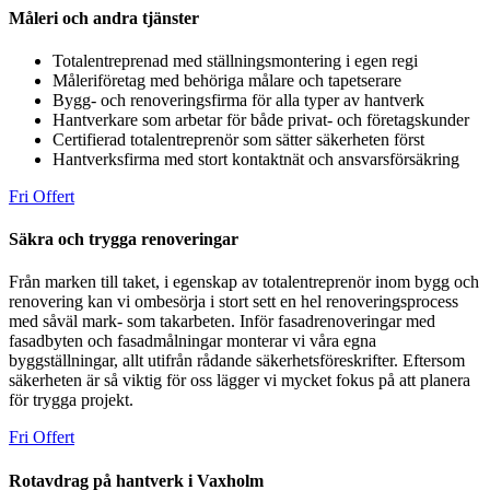
Måleri och andra tjänster
Totalentreprenad med ställningsmontering i egen regi
Måleriföretag med behöriga målare och tapetserare
Bygg- och renoveringsfirma för alla typer av hantverk
Hantverkare som arbetar för både privat- och företagskunder
Certifierad totalentreprenör som sätter säkerheten först
Hantverksfirma med stort kontaktnät och ansvarsförsäkring
Fri Offert
Säkra och trygga renoveringar
Från marken till taket, i egenskap av totalentreprenör inom bygg och
renovering kan vi ombesörja i stort sett en hel renoveringsprocess
med såväl mark- som takarbeten. Inför fasadrenoveringar med
fasadbyten och fasadmålningar monterar vi våra egna
byggställningar, allt utifrån rådande säkerhetsföreskrifter. Eftersom
säkerheten är så viktig för oss lägger vi mycket fokus på att planera
för trygga projekt.
Fri Offert
Rotavdrag på hantverk i Vaxholm