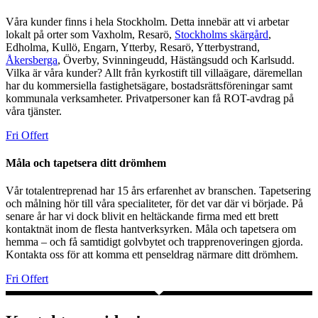
Våra kunder finns i hela Stockholm. Detta innebär att vi arbetar
lokalt på orter som Vaxholm, Resarö,
Stockholms skärgård
,
Edholma, Kullö, Engarn, Ytterby, Resarö, Ytterbystrand,
Åkersberga
, Överby, Svinningeudd, Hästängsudd och Karlsudd.
Vilka är våra kunder? Allt från kyrkostift till villaägare, däremellan
har du kommersiella fastighetsägare, bostadsrättsföreningar samt
kommunala verksamheter. Privatpersoner kan få ROT-avdrag på
våra tjänster.
Fri Offert
Måla och tapetsera ditt drömhem
Vår totalentreprenad har 15 års erfarenhet av branschen. Tapetsering
och målning hör till våra specialiteter, för det var där vi började. På
senare år har vi dock blivit en heltäckande firma med ett brett
kontaktnät inom de flesta hantverksyrken. Måla och tapetsera om
hemma – och få samtidigt golvbytet och trapprenoveringen gjorda.
Kontakta oss för att komma ett penseldrag närmare ditt drömhem.
Fri Offert