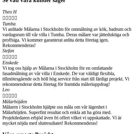
Se vad våra kunder säger
Theo H





Tumba
Vi anlitade Målarna i Stockholm för ommålning av kök, badrum och
vardagsrum till vår villa i Tumba. Deras målare var jätteduktiga och
proffsiga. Vi kommer garanterat anlita detta företag igen.
Rekommenderas!
Stefan





Enskede
Vi tog oss hjälp av Målarna i Stockholm för en omfattande
fasadmålning av vår villa i Enskede. De var väldigt flexibla,
tillmötesgående och höll hög service från start till färdigt projekt. Vi
rekommenderar detta företag för framtida måleriuppdrag!
Leo





Mälarhöjden
Målaren i Stockholm hjälpte oss måla om vår lägenhet i
Mälarhöjden. Superfint resultat och enkla att ha göra med.
Projektledaren erbjöd även fri offert vilket vi uppskattade. Vi är
mycket nöjda med slutresultatet! Rekommenderas!