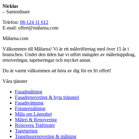
Nicklas
– Samordnare
Telefon:
08-124 11 612
E-mail: offert@målarna.com
Målarna.com
Välkommen till Målarna! Vi är ett måleriföretag med över 15 år i
branschen. Under den tiden har vi utfört mängder av måleriuppdrag,
renoveringar, tapetseringar och mycket annat.
Du är varmt välkommen att höra av dig för en fri offert!
Våra tjänster
Fasadmålning
Fasadrenovering & byta träpanel
Fasadtvättning
Fönstermålning
Måla om Lägenhet
Måleri & Renovering
Renovera Träfönster
Tapetsering
Trapphusrenovering & målning