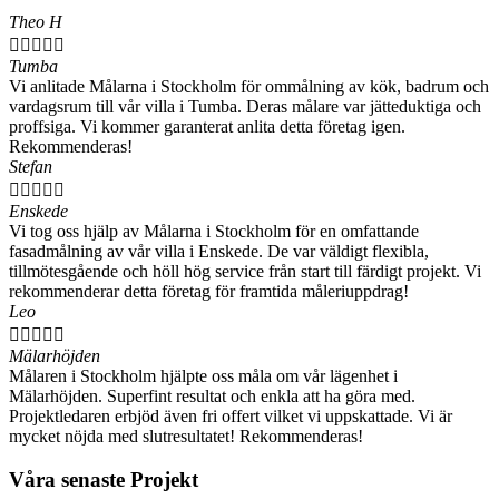
Theo H





Tumba
Vi anlitade Målarna i Stockholm för ommålning av kök, badrum och
vardagsrum till vår villa i Tumba. Deras målare var jätteduktiga och
proffsiga. Vi kommer garanterat anlita detta företag igen.
Rekommenderas!
Stefan





Enskede
Vi tog oss hjälp av Målarna i Stockholm för en omfattande
fasadmålning av vår villa i Enskede. De var väldigt flexibla,
tillmötesgående och höll hög service från start till färdigt projekt. Vi
rekommenderar detta företag för framtida måleriuppdrag!
Leo





Mälarhöjden
Målaren i Stockholm hjälpte oss måla om vår lägenhet i
Mälarhöjden. Superfint resultat och enkla att ha göra med.
Projektledaren erbjöd även fri offert vilket vi uppskattade. Vi är
mycket nöjda med slutresultatet! Rekommenderas!
Våra senaste Projekt