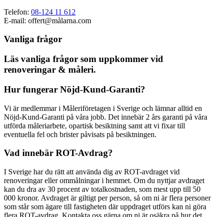
Telefon:
08-124 11 612
E-mail: offert@målarna.com
Vanliga frågor
Läs vanliga frågor som uppkommer vid
renoveringar & måleri.
Hur fungerar Nöjd-Kund-Garanti?
Vi är medlemmar i Måleriföretagen i Sverige och lämnar alltid en
Nöjd-Kund-Garanti på våra jobb. Det innebär 2 års garanti på våra
utförda måleriarbete, opartisk besiktning samt att vi fixar till
eventuella fel och brister påvisats på besiktningen.
Vad innebär ROT-Avdrag?
I Sverige har du rätt att använda dig av ROT-avdraget vid
renoveringar eller ommålningar i hemmet. Om du nyttjar avdraget
kan du dra av 30 procent av totalkostnaden, som mest upp till 50
000 kronor. Avdraget är giltigt per person, så om ni är flera personer
som står som ägare till fastigheten där uppdraget utförs kan ni göra
flera ROT-avdrag. Kontakta oss gärna om ni är osäkra på hur det