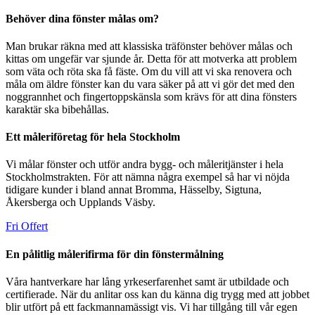
Behöver dina fönster målas om?
Man brukar räkna med att klassiska träfönster behöver målas och
kittas om ungefär var sjunde år. Detta för att motverka att problem
som väta och röta ska få fäste. Om du vill att vi ska renovera och
måla om äldre fönster kan du vara säker på att vi gör det med den
noggrannhet och fingertoppskänsla som krävs för att dina fönsters
karaktär ska bibehållas.
Ett måleriföretag för hela Stockholm
Vi målar fönster och utför andra bygg- och måleritjänster i hela
Stockholmstrakten. För att nämna några exempel så har vi nöjda
tidigare kunder i bland annat Bromma, Hässelby, Sigtuna,
Åkersberga och Upplands Väsby.
Fri Offert
En pålitlig målerifirma för din fönstermålning
Våra hantverkare har lång yrkeserfarenhet samt är utbildade och
certifierade. När du anlitar oss kan du känna dig trygg med att jobbet
blir utfört på ett fackmannamässigt vis. Vi har tillgång till vår egen