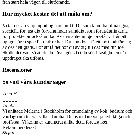
från start hela vägen till slutförande.
Hur mycket kostar det att måla om?
Vi tar oss an varje uppdrag som unikt. Du som kund har dina egna,
speciella för just dig förväntningar samtidigt som förutsättningarna
för projektet är också unika. Av den anledningen avstår vi från att
uppge några specifika priser här. Du kan dock få ett kostnadsförslag
av oss helt gratis. För att få det hör du av dig till oss med din idé.
Skulle det vara så att det behövs, gör vi ett besök i fastigheten där
uppdraget ska utföras.
Recensioner
Se vad våra kunder säger
Theo H





Tumba
Vi anlitade Målarna i Stockholm för ommålning av kök, badrum och
vardagsrum till vår villa i Tumba. Deras målare var jätteduktiga och
proffsiga. Vi kommer garanterat anlita detta företag igen.
Rekommenderas!
Stefan