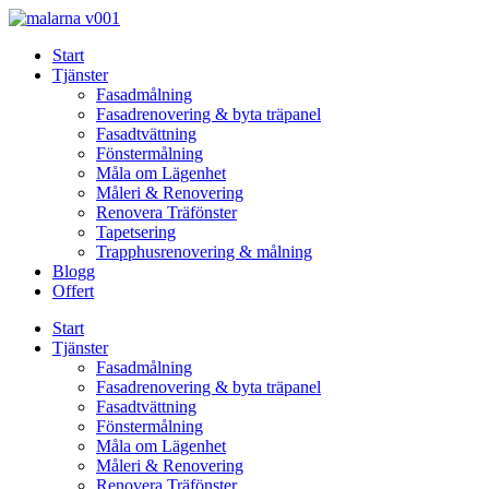
Skip
to
Start
content
Tjänster
Fasadmålning
Fasadrenovering & byta träpanel
Fasadtvättning
Fönstermålning
Måla om Lägenhet
Måleri & Renovering
Renovera Träfönster
Tapetsering
Trapphusrenovering & målning
Blogg
Offert
Start
Tjänster
Fasadmålning
Fasadrenovering & byta träpanel
Fasadtvättning
Fönstermålning
Måla om Lägenhet
Måleri & Renovering
Renovera Träfönster