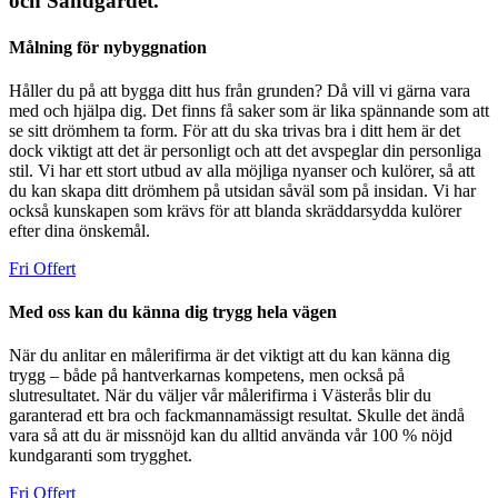
och Sandgärdet.
Målning för nybyggnation
Håller du på att bygga ditt hus från grunden? Då vill vi gärna vara
med och hjälpa dig. Det finns få saker som är lika spännande som att
se sitt drömhem ta form. För att du ska trivas bra i ditt hem är det
dock viktigt att det är personligt och att det avspeglar din personliga
stil. Vi har ett stort utbud av alla möjliga nyanser och kulörer, så att
du kan skapa ditt drömhem på utsidan såväl som på insidan. Vi har
också kunskapen som krävs för att blanda skräddarsydda kulörer
efter dina önskemål.
Fri Offert
Med oss kan du känna dig trygg hela vägen
När du anlitar en målerifirma är det viktigt att du kan känna dig
trygg – både på hantverkarnas kompetens, men också på
slutresultatet. När du väljer vår målerifirma i Västerås blir du
garanterad ett bra och fackmannamässigt resultat. Skulle det ändå
vara så att du är missnöjd kan du alltid använda vår 100 % nöjd
kundgaranti som trygghet.
Fri Offert