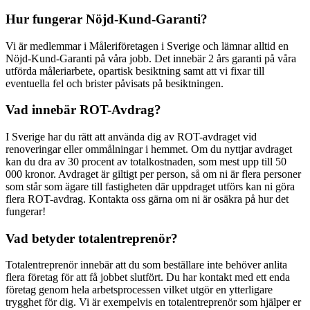
Hur fungerar Nöjd-Kund-Garanti?
Vi är medlemmar i Måleriföretagen i Sverige och lämnar alltid en
Nöjd-Kund-Garanti på våra jobb. Det innebär 2 års garanti på våra
utförda måleriarbete, opartisk besiktning samt att vi fixar till
eventuella fel och brister påvisats på besiktningen.
Vad innebär ROT-Avdrag?
I Sverige har du rätt att använda dig av ROT-avdraget vid
renoveringar eller ommålningar i hemmet. Om du nyttjar avdraget
kan du dra av 30 procent av totalkostnaden, som mest upp till 50
000 kronor. Avdraget är giltigt per person, så om ni är flera personer
som står som ägare till fastigheten där uppdraget utförs kan ni göra
flera ROT-avdrag. Kontakta oss gärna om ni är osäkra på hur det
fungerar!
Vad betyder totalentreprenör?
Totalentreprenör innebär att du som beställare inte behöver anlita
flera företag för att få jobbet slutfört. Du har kontakt med ett enda
företag genom hela arbetsprocessen vilket utgör en ytterligare
trygghet för dig. Vi är exempelvis en totalentreprenör som hjälper er