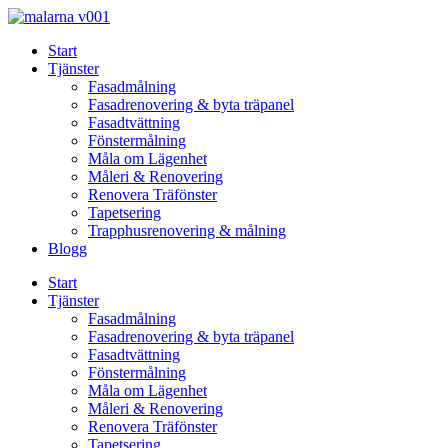
Skip
to
Start
content
Tjänster
Fasadmålning
Fasadrenovering & byta träpanel
Fasadtvättning
Fönstermålning
Måla om Lägenhet
Måleri & Renovering
Renovera Träfönster
Tapetsering
Trapphusrenovering & målning
Blogg
Start
Tjänster
Fasadmålning
Fasadrenovering & byta träpanel
Fasadtvättning
Fönstermålning
Måla om Lägenhet
Måleri & Renovering
Renovera Träfönster
Tapetsering