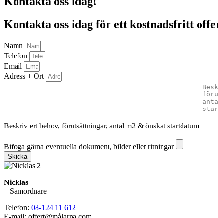
Kontakta oss idag!
Kontakta oss idag för ett kostnadsfritt offe
Namn
Telefon
Email
Adress + Ort
Beskriv ert behov, förutsättningar, antal m2 & önskat startdatum
Bifoga gärna eventuella dokument, bilder eller ritningar
Bifoga gärna eventuella dokument, bilder eller ritningar
Skicka
Nicklas
– Samordnare
Telefon:
08-124 11 612
E-mail: offert@målarna.com