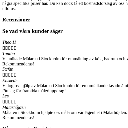
några specifika priser här. Du kan dock få ett kostnadsförslag av oss hel
utföras.
Recensioner
Se vad våra kunder säger
Theo H





Tumba
Vi anlitade Målarna i Stockholm för ommålning av kök, badrum och vard
Rekommenderas!
Stefan





Enskede
Vi tog oss hjälp av Målarna i Stockholm för en omfattande fasadmålning
företag för framtida måleriuppdrag!
Leo





Mälarhöjden
Målaren i Stockholm hjälpte oss måla om vår lägenhet i Mälarhöjden. Su
Rekommenderas!