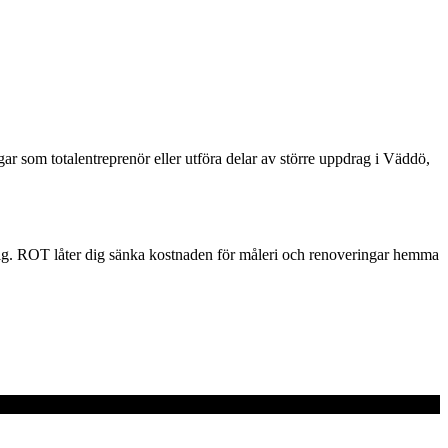
ngar som totalentreprenör eller utföra delar av större uppdrag i Väddö,
i dig. ROT låter dig sänka kostnaden för måleri och renoveringar hemma