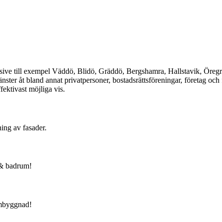
nklusive till exempel Väddö, Blidö, Gräddö, Bergshamra, Hallstavik, Ö
ster åt bland annat privatpersoner, bostadsrättsföreningar, företag och
ektivast möjliga vis.
ing av fasader.
 & badrum!
ombyggnad!