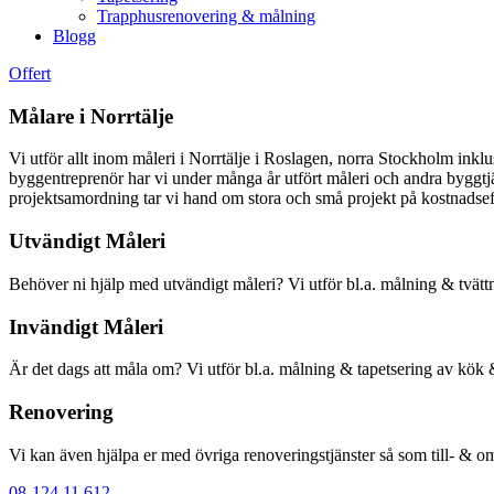
Trapphusrenovering & målning
Blogg
Offert
Målare i Norrtälje
Vi utför allt inom måleri i Norrtälje i Roslagen, norra Stockholm i
byggentreprenör har vi under många år utfört måleri och andra byggtjän
projektsamordning tar vi hand om stora och små projekt på kostnadseff
Utvändigt Måleri
Behöver ni hjälp med utvändigt måleri? Vi utför bl.a. målning & tvättn
Invändigt Måleri
Är det dags att måla om? Vi utför bl.a. målning & tapetsering av kök
Renovering
Vi kan även hjälpa er med övriga renoveringstjänster så som till- & 
08-124 11 612