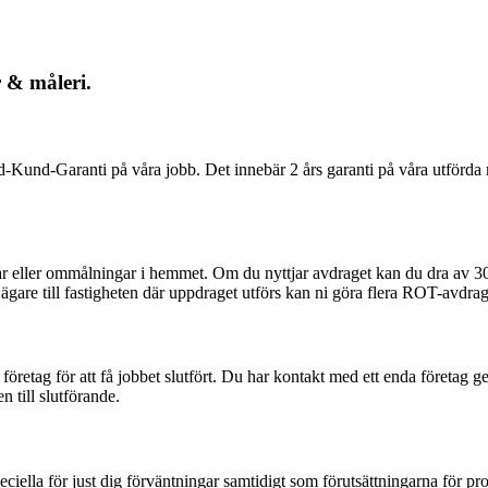
 & måleri.
und-Garanti på våra jobb. Det innebär 2 års garanti på våra utförda måle
ar eller ommålningar i hemmet. Om du nyttjar avdraget kan du dra av 30
m ägare till fastigheten där uppdraget utförs kan ni göra flera ROT-avdra
 företag för att få jobbet slutfört. Du har kontakt med ett enda företag g
n till slutförande.
iella för just dig förväntningar samtidigt som förutsättningarna för pro