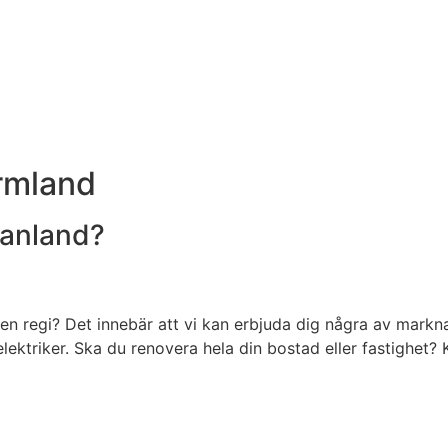
örmland
manland?
egen regi? Det innebär att vi kan erbjuda dig några av mark
triker. Ska du renovera hela din bostad eller fastighet? Ko