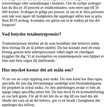
renoveringar eller ommålningar i hemmet. Om du nyttjar avdraget
kan du dra av 30 procent av totalkostnaden, som mest upp till 50
000 kronor. Avdraget är giltigt per person, så om ni är flera personer
som står som ägare till fastigheten där uppdraget utförs kan ni göra
flera ROT-avdrag. Kontakta oss gärna om ni är osäkra på hur det
fungerar!
Vad betyder totalentreprenör?
Totalentreprenör innebär att du som beställare inte behöver anlita
flera företag för att få jobbet slutfört. Du har kontakt med ett enda
företag genom hela arbetsprocessen vilket utgör en ytterligare
trygghet för dig. Vi är exempelvis en totalentreprenör som hjälper er
från start hela vägen till slutförande.
Hur mycket kostar det att måla om?
Vi tar oss an varje uppdrag som unikt. Du som kund har dina egna,
speciella för just dig förväntningar samtidigt som förutsättningarna
för projektet är också unika. Av den anledningen avstår vi från att
uppge några specifika priser här. Du kan dock få ett kostnadsförslag
av oss helt gratis. För att få det hör du av dig till oss med din idé.
Skulle det vara så att det behövs, gör vi ett besök i fastigheten där
uppdraget ska utföras.