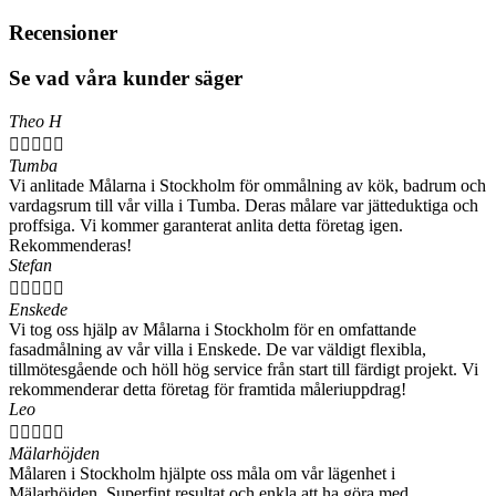
Recensioner
Se vad våra kunder säger
Theo H





Tumba
Vi anlitade Målarna i Stockholm för ommålning av kök, badrum och
vardagsrum till vår villa i Tumba. Deras målare var jätteduktiga och
proffsiga. Vi kommer garanterat anlita detta företag igen.
Rekommenderas!
Stefan





Enskede
Vi tog oss hjälp av Målarna i Stockholm för en omfattande
fasadmålning av vår villa i Enskede. De var väldigt flexibla,
tillmötesgående och höll hög service från start till färdigt projekt. Vi
rekommenderar detta företag för framtida måleriuppdrag!
Leo





Mälarhöjden
Målaren i Stockholm hjälpte oss måla om vår lägenhet i
Mälarhöjden. Superfint resultat och enkla att ha göra med.