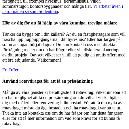
fastigheter, till exempel hyreshus, flerfamiljshus, villor,
sommarstugor, kontorsbyggnader och många fler.
Vi arbetar även i
närområden så som Sollentuna
.
Hör av dig för att få hjälp av våra kunniga, trevliga målare
Tänker du bygga om i din källare? Är du en fastighetsägare som vill
fräscha upp trappuppgångarna i ditt hyreshus? Eller har färgen på
sommarstugan börjat flagna? Du kan kontakta oss med direkta
förfrågningar eller om du har frågor eller vill diskutera planeringen
av ditt projekt. Oavsett vilket ser vi till att ge dig en gratis offert med
ett bra erbjudande. Välkommen!
Fri Offert
Använd rotavdraget för att få en prissänkning
Många av våra tjänster är berättigade till rotavdrag, vilket innebär att
du har möjlighet att få en prissänkning om du vill att vi ska hjälpa
dig med måleri eller renovering i din bostad. För att få dra nytta av
rotavdraget måste du äga bostaden och ha rotavdrag kvar att ta ut.
Tveka inte att kontakta oss om du har frågor om hur detta fungerar
eller för att få mer information om vad som krävs för att kunna få
rotavdrag.