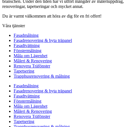
branschen. Under den tiden har vi utfört mängder av måleriuppdrag,
renoveringar, tapetseringar och mycket annat.
Du är varmt välkommen att höra av dig för en fri offert!
Våra tjänster
Fasadmålning
Fasadrenovering & byta träpanel
Fasadtvättning
Fönstermålning
Måla om Lägenhet
Måleri & Renovering
Renovera Träfönster
Tapetsering
Trapphusrenovering & målning
Fasadmålning
Fasadrenovering & byta träpanel
Fasadtvättning
Fönstermålning
Måla om Lägenhet
Måleri & Renovering
Renovera Träfönster
Tapetsering
Trapphusrenovering & målning