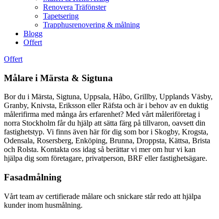
Renovera Träfönster
Tapetsering
Trapphusrenovering & målning
Blogg
Offert
Offert
Målare i Märsta & Sigtuna
Bor du i Märsta, Sigtuna, Uppsala, Håbo, Grillby, Upplands Väsby,
Granby, Knivsta, Eriksson eller Räfsta och är i behov av en duktig
målerifirma med många års erfarenhet? Med vårt måleriföretag i
norra Stockholm får du hjälp att sätta färg på tillvaron, oavsett din
fastighetstyp. Vi finns även här för dig som bor i Skogby, Krogsta,
Odensala, Rosersberg, Enköping, Brunna, Droppsta, Kättsa, Brista
och Rolsta. Kontakta oss idag så berättar vi mer om hur vi kan
hjälpa dig som företagare, privatperson, BRF eller fastighetsägare.
Fasadmålning
Vårt team av certifierade målare och snickare står redo att hjälpa
kunder inom husmålning.