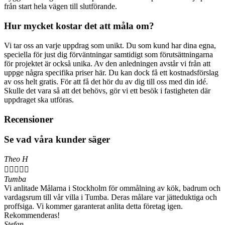
från start hela vägen till slutförande.
Hur mycket kostar det att måla om?
Vi tar oss an varje uppdrag som unikt. Du som kund har dina egna,
speciella för just dig förväntningar samtidigt som förutsättningarna
för projektet är också unika. Av den anledningen avstår vi från att
uppge några specifika priser här. Du kan dock få ett kostnadsförslag
av oss helt gratis. För att få det hör du av dig till oss med din idé.
Skulle det vara så att det behövs, gör vi ett besök i fastigheten där
uppdraget ska utföras.
Recensioner
Se vad våra kunder säger
Theo H





Tumba
Vi anlitade Målarna i Stockholm för ommålning av kök, badrum och
vardagsrum till vår villa i Tumba. Deras målare var jätteduktiga och
proffsiga. Vi kommer garanterat anlita detta företag igen.
Rekommenderas!
Stefan