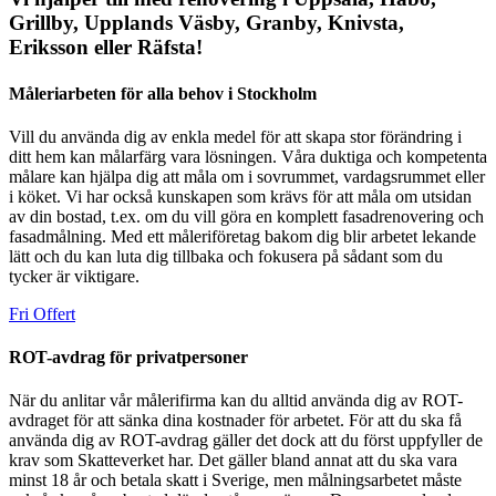
Grillby, Upplands Väsby, Granby, Knivsta,
Eriksson eller Räfsta!
Måleriarbeten för alla behov i Stockholm
Vill du använda dig av enkla medel för att skapa stor förändring i
ditt hem kan målarfärg vara lösningen. Våra duktiga och kompetenta
målare kan hjälpa dig att måla om i sovrummet, vardagsrummet eller
i köket. Vi har också kunskapen som krävs för att måla om utsidan
av din bostad, t.ex. om du vill göra en komplett fasadrenovering och
fasadmålning. Med ett måleriföretag bakom dig blir arbetet lekande
lätt och du kan luta dig tillbaka och fokusera på sådant som du
tycker är viktigare.
Fri Offert
ROT-avdrag för privatpersoner
När du anlitar vår målerifirma kan du alltid använda dig av ROT-
avdraget för att sänka dina kostnader för arbetet. För att du ska få
använda dig av ROT-avdrag gäller det dock att du först uppfyller de
krav som Skatteverket har. Det gäller bland annat att du ska vara
minst 18 år och betala skatt i Sverige, men målningsarbetet måste