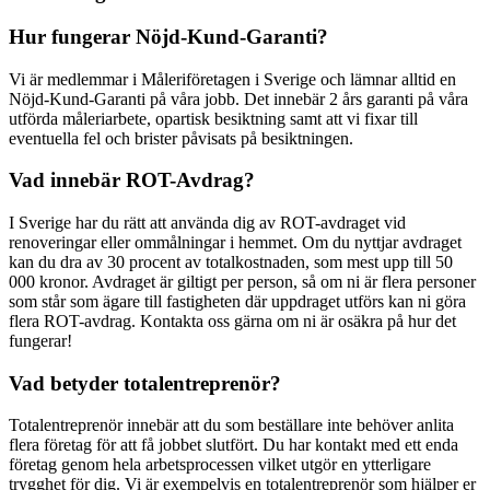
Hur fungerar Nöjd-Kund-Garanti?
Vi är medlemmar i Måleriföretagen i Sverige och lämnar alltid en
Nöjd-Kund-Garanti på våra jobb. Det innebär 2 års garanti på våra
utförda måleriarbete, opartisk besiktning samt att vi fixar till
eventuella fel och brister påvisats på besiktningen.
Vad innebär ROT-Avdrag?
I Sverige har du rätt att använda dig av ROT-avdraget vid
renoveringar eller ommålningar i hemmet. Om du nyttjar avdraget
kan du dra av 30 procent av totalkostnaden, som mest upp till 50
000 kronor. Avdraget är giltigt per person, så om ni är flera personer
som står som ägare till fastigheten där uppdraget utförs kan ni göra
flera ROT-avdrag. Kontakta oss gärna om ni är osäkra på hur det
fungerar!
Vad betyder totalentreprenör?
Totalentreprenör innebär att du som beställare inte behöver anlita
flera företag för att få jobbet slutfört. Du har kontakt med ett enda
företag genom hela arbetsprocessen vilket utgör en ytterligare
trygghet för dig. Vi är exempelvis en totalentreprenör som hjälper er