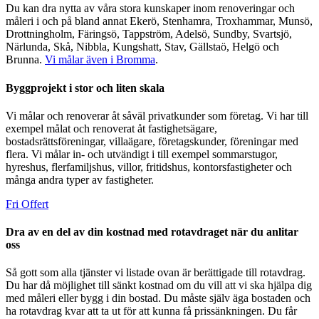
Du kan dra nytta av våra stora kunskaper inom renoveringar och
måleri i och på bland annat Ekerö, Stenhamra, Troxhammar, Munsö,
Drottningholm, Färingsö, Tappström, Adelsö, Sundby, Svartsjö,
Närlunda, Skå, Nibbla, Kungshatt, Stav, Gällstaö, Helgö och
Brunna.
Vi målar även i Bromma
.
Byggprojekt i stor och liten skala
Vi målar och renoverar åt såväl privatkunder som företag. Vi har till
exempel målat och renoverat åt fastighetsägare,
bostadsrättsföreningar, villaägare, företagskunder, föreningar med
flera. Vi målar in- och utvändigt i till exempel sommarstugor,
hyreshus, flerfamiljshus, villor, fritidshus, kontorsfastigheter och
många andra typer av fastigheter.
Fri Offert
Dra av en del av din kostnad med rotavdraget när du anlitar
oss
Så gott som alla tjänster vi listade ovan är berättigade till rotavdrag.
Du har då möjlighet till sänkt kostnad om du vill att vi ska hjälpa dig
med måleri eller bygg i din bostad. Du måste själv äga bostaden och
ha rotavdrag kvar att ta ut för att kunna få prissänkningen. Du får