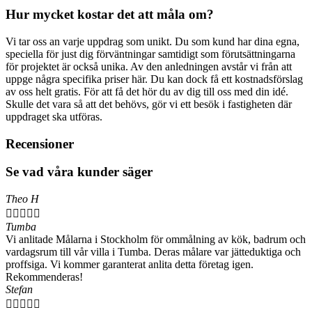
Hur mycket kostar det att måla om?
Vi tar oss an varje uppdrag som unikt. Du som kund har dina egna,
speciella för just dig förväntningar samtidigt som förutsättningarna
för projektet är också unika. Av den anledningen avstår vi från att
uppge några specifika priser här. Du kan dock få ett kostnadsförslag
av oss helt gratis. För att få det hör du av dig till oss med din idé.
Skulle det vara så att det behövs, gör vi ett besök i fastigheten där
uppdraget ska utföras.
Recensioner
Se vad våra kunder säger
Theo H





Tumba
Vi anlitade Målarna i Stockholm för ommålning av kök, badrum och
vardagsrum till vår villa i Tumba. Deras målare var jätteduktiga och
proffsiga. Vi kommer garanterat anlita detta företag igen.
Rekommenderas!
Stefan




