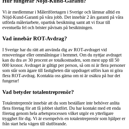
Hur fungerar Nöjd-Kund-Garanti?
Vi är medlemmar i Måleriföretagen i Sverige och lämnar alltid en
Nöjd-Kund-Garanti på våra jobb. Det innebär 2 års garanti på våra
utförda måleriarbete, opartisk besiktning samt att vi fixar till
eventuella fel och brister påvisats på besiktningen.
Vad innebär ROT-Avdrag?
I Sverige har du rätt att använda dig av ROT-avdraget vid
renoveringar eller ommålningar i hemmet. Om du nyttjar avdraget
kan du dra av 30 procent av totalkostnaden, som mest upp till 50
000 kronor. Avdraget är giltigt per person, så om ni är flera personer
som står som ägare till fastigheten där uppdraget utförs kan ni göra
flera ROT-avdrag. Kontakta oss gärna om ni är osäkra på hur det
fungerar!
Vad betyder totalentreprenör?
Totalentreprenör innebär att du som beställare inte behöver anlita
flera företag för att få jobbet slutfört. Du har kontakt med ett enda
företag genom hela arbetsprocessen vilket utgör en ytterligare
trygghet för dig. Vi är exempelvis en totalentreprenör som hjälper er
från start hela vägen till slutförande.