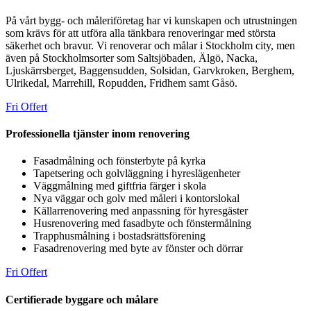
På vårt bygg- och måleriföretag har vi kunskapen och utrustningen
som krävs för att utföra alla tänkbara renoveringar med största
säkerhet och bravur. Vi renoverar och målar i Stockholm city, men
även på Stockholmsorter som Saltsjöbaden, Älgö, Nacka,
Ljuskärrsberget, Baggensudden, Solsidan, Garvkroken, Berghem,
Ulrikedal, Marrehill, Ropudden, Fridhem samt Gåsö.
Fri Offert
Professionella tjänster inom renovering
Fasadmålning och fönsterbyte på kyrka
Tapetsering och golvläggning i hyreslägenheter
Väggmålning med giftfria färger i skola
Nya väggar och golv med måleri i kontorslokal
Källarrenovering med anpassning för hyresgäster
Husrenovering med fasadbyte och fönstermålning
Trapphusmålning i bostadsrättsförening
Fasadrenovering med byte av fönster och dörrar
Fri Offert
Certifierade byggare och målare