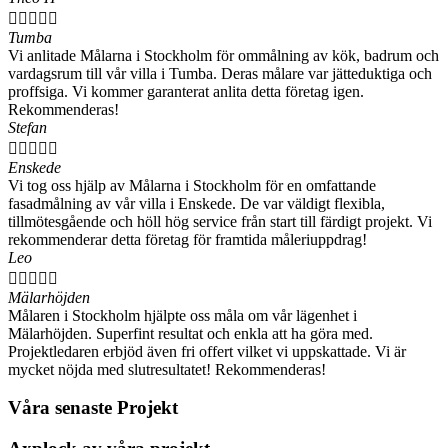





Tumba
Vi anlitade Målarna i Stockholm för ommålning av kök, badrum och
vardagsrum till vår villa i Tumba. Deras målare var jätteduktiga och
proffsiga. Vi kommer garanterat anlita detta företag igen.
Rekommenderas!
Stefan





Enskede
Vi tog oss hjälp av Målarna i Stockholm för en omfattande
fasadmålning av vår villa i Enskede. De var väldigt flexibla,
tillmötesgående och höll hög service från start till färdigt projekt. Vi
rekommenderar detta företag för framtida måleriuppdrag!
Leo





Mälarhöjden
Målaren i Stockholm hjälpte oss måla om vår lägenhet i
Mälarhöjden. Superfint resultat och enkla att ha göra med.
Projektledaren erbjöd även fri offert vilket vi uppskattade. Vi är
mycket nöjda med slutresultatet! Rekommenderas!
Våra senaste Projekt