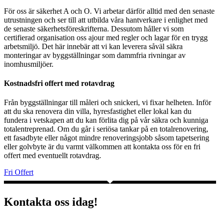
För oss är säkerhet A och O. Vi arbetar därför alltid med den senaste
utrustningen och ser till att utbilda våra hantverkare i enlighet med
de senaste säkerhetsföreskrifterna. Dessutom håller vi som
certifierad organisation oss ajour med regler och lagar för en trygg
arbetsmiljö. Det här innebär att vi kan leverera såväl säkra
monteringar av byggställningar som dammfria rivningar av
inomhusmiljöer.
Kostnadsfri offert med rotavdrag
Från byggställningar till måleri och snickeri, vi fixar helheten. Inför
att du ska renovera din villa, hyresfastighet eller lokal kan du
fundera i vetskapen att du kan förlita dig på vår säkra och kunniga
totalentreprenad. Om du går i seriösa tankar på en totalrenovering,
ett fasadbyte eller något mindre renoveringsjobb såsom tapetsering
eller golvbyte är du varmt välkommen att kontakta oss för en fri
offert med eventuellt rotavdrag.
Fri Offert
Kontakta oss idag!