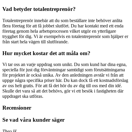
Vad betyder totalentreprenör?
Totalentreprenör innebär att du som beställare inte behöver anlita
flera företag för att få jobbet slutfört. Du har kontakt med ett enda
företag genom hela arbetsprocessen vilket utgör en ytterligare
trygghet för dig. Vi är exempelvis en totalentreprenör som hjälper er
från start hela vägen till slutförande.
Hur mycket kostar det att måla om?
Vi tar oss an varje uppdrag som unikt. Du som kund har dina egna,
speciella för just dig förväntningar samtidigt som förutsättningarna
för projektet är också unika. Av den anledningen avstår vi från att
uppge några specifika priser här. Du kan dock få ett kostnadsförslag
av oss helt gratis. För att få det hör du av dig till oss med din idé.
Skulle det vara så att det behövs, gör vi ett besök i fastigheten där
uppdraget ska utföras.
Recensioner
Se vad våra kunder säger
Theo H