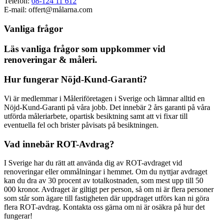
Telefon:
08-124 11 612
E-mail: offert@målarna.com
Vanliga frågor
Läs vanliga frågor som uppkommer vid
renoveringar & måleri.
Hur fungerar Nöjd-Kund-Garanti?
Vi är medlemmar i Måleriföretagen i Sverige och lämnar alltid en
Nöjd-Kund-Garanti på våra jobb. Det innebär 2 års garanti på våra
utförda måleriarbete, opartisk besiktning samt att vi fixar till
eventuella fel och brister påvisats på besiktningen.
Vad innebär ROT-Avdrag?
I Sverige har du rätt att använda dig av ROT-avdraget vid
renoveringar eller ommålningar i hemmet. Om du nyttjar avdraget
kan du dra av 30 procent av totalkostnaden, som mest upp till 50
000 kronor. Avdraget är giltigt per person, så om ni är flera personer
som står som ägare till fastigheten där uppdraget utförs kan ni göra
flera ROT-avdrag. Kontakta oss gärna om ni är osäkra på hur det
fungerar!