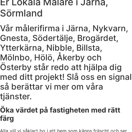
Er Lokala Målare i Järna,
Sörmland
Vår målerifirma i Järna, Nykvarn,
Gnesta, Södertälje, Brogärdet,
Ytterkärna, Nibble, Billsta,
Mölnbo, Hölö, Åkerby och
Österby står redo att hjälpa dig
med ditt projekt! Slå oss en signal
så berättar vi mer om våra
tjänster.
Öka värdet på fastigheten med rätt
färg
Alla vill vi såklart bo i ett hem som känns fräscht och ser