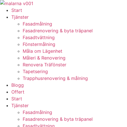
Skip
to
Start
content
Tjänster
Fasadmålning
Fasadrenovering & byta träpanel
Fasadtvättning
Fönstermålning
Måla om Lägenhet
Måleri & Renovering
Renovera Träfönster
Tapetsering
Trapphusrenovering & målning
Blogg
Offert
Start
Tjänster
Fasadmålning
Fasadrenovering & byta träpanel
Fasadtvättning