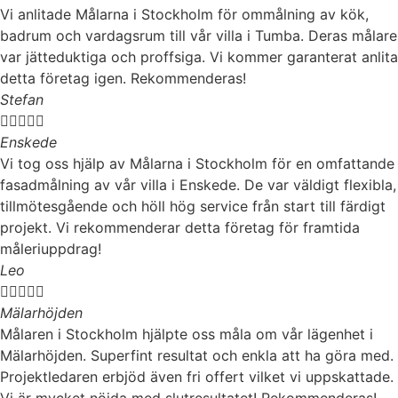
Vi anlitade Målarna i Stockholm för ommålning av kök,
badrum och vardagsrum till vår villa i Tumba. Deras målare
var jätteduktiga och proffsiga. Vi kommer garanterat anlita
detta företag igen. Rekommenderas!
Stefan





Enskede
Vi tog oss hjälp av Målarna i Stockholm för en omfattande
fasadmålning av vår villa i Enskede. De var väldigt flexibla,
tillmötesgående och höll hög service från start till färdigt
projekt. Vi rekommenderar detta företag för framtida
måleriuppdrag!
Leo





Mälarhöjden
Målaren i Stockholm hjälpte oss måla om vår lägenhet i
Mälarhöjden. Superfint resultat och enkla att ha göra med.
Projektledaren erbjöd även fri offert vilket vi uppskattade.
Vi är mycket nöjda med slutresultatet! Rekommenderas!