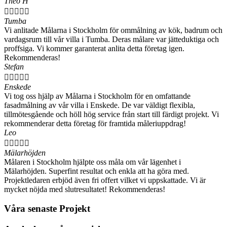
Theo H





Tumba
Vi anlitade Målarna i Stockholm för ommålning av kök, badrum och
vardagsrum till vår villa i Tumba. Deras målare var jätteduktiga och
proffsiga. Vi kommer garanterat anlita detta företag igen.
Rekommenderas!
Stefan





Enskede
Vi tog oss hjälp av Målarna i Stockholm för en omfattande
fasadmålning av vår villa i Enskede. De var väldigt flexibla,
tillmötesgående och höll hög service från start till färdigt projekt. Vi
rekommenderar detta företag för framtida måleriuppdrag!
Leo





Mälarhöjden
Målaren i Stockholm hjälpte oss måla om vår lägenhet i
Mälarhöjden. Superfint resultat och enkla att ha göra med.
Projektledaren erbjöd även fri offert vilket vi uppskattade. Vi är
mycket nöjda med slutresultatet! Rekommenderas!
Våra senaste Projekt