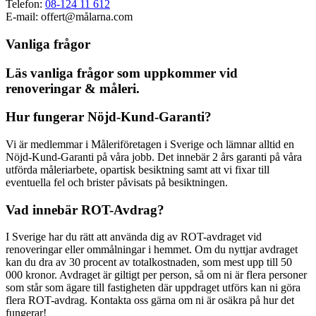
Telefon:
08-124 11 612
E-mail: offert@målarna.com
Vanliga frågor
Läs vanliga frågor som uppkommer vid
renoveringar & måleri.
Hur fungerar Nöjd-Kund-Garanti?
Vi är medlemmar i Måleriföretagen i Sverige och lämnar alltid en
Nöjd-Kund-Garanti på våra jobb. Det innebär 2 års garanti på våra
utförda måleriarbete, opartisk besiktning samt att vi fixar till
eventuella fel och brister påvisats på besiktningen.
Vad innebär ROT-Avdrag?
I Sverige har du rätt att använda dig av ROT-avdraget vid
renoveringar eller ommålningar i hemmet. Om du nyttjar avdraget
kan du dra av 30 procent av totalkostnaden, som mest upp till 50
000 kronor. Avdraget är giltigt per person, så om ni är flera personer
som står som ägare till fastigheten där uppdraget utförs kan ni göra
flera ROT-avdrag. Kontakta oss gärna om ni är osäkra på hur det
fungerar!