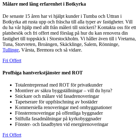
Målare med lång erfarenhet i Botkyrka
De senaste 15 åren har vi hjälpt kunder i Tumba och Uttran i
Botkyrka att rusta upp och fräscha till alla typer av fastigheter. Vill
du ha vår hjälp med allt från måleri till snickeri? Kontakta oss för ett
platsbesök och fri offert med förslag på hur du kan renovera din
fastighet till toppskick i Storstockholm. Vi håller även till i Vretarna,
Tuna, Storvreten, Broängen, Skäcklinge, Salem, Rönninge,
Tullinge
, Vårsta, Bremora och så vidare.
Fri Offert
Proffsiga hantverkstjänster med ROT
Totalentreprenad med ROT för privatkunder
Montörer av säkra byggställningar – vill du hyra?
Snickare och målare vid fasadrenoveringar
Tapetserare för uppfräschning av bostäder
Kommersiella renoveringar med ombyggnationer
Fönsterrenoveringar på offentliga byggnader
Stilfulla fasadmålningar på kyrkobyggnader
Fönster- och fasadbyten vid energirenoveringar
Fri Offert