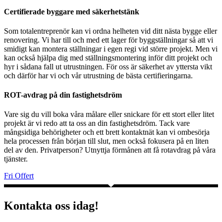
Certifierade byggare med säkerhetstänk
Som totalentreprenör kan vi ordna helheten vid ditt nästa bygge eller
renovering. Vi har till och med ett lager för byggställningar så att vi
smidigt kan montera ställningar i egen regi vid större projekt. Men vi
kan också hjälpa dig med ställningsmontering inför ditt projekt och
hyr i sådana fall ut utrustningen. För oss är säkerhet av yttersta vikt
och därför har vi och vår utrustning de bästa certifieringarna.
ROT-avdrag på din fastighetsdröm
Vare sig du vill boka våra målare eller snickare för ett stort eller litet
projekt är vi redo att ta oss an din fastighetsdröm. Tack vare
mångsidiga behörigheter och ett brett kontaktnät kan vi ombesörja
hela processen från början till slut, men också fokusera på en liten
del av den. Privatperson? Utnyttja förmånen att få rotavdrag på våra
tjänster.
Fri Offert
Kontakta oss idag!