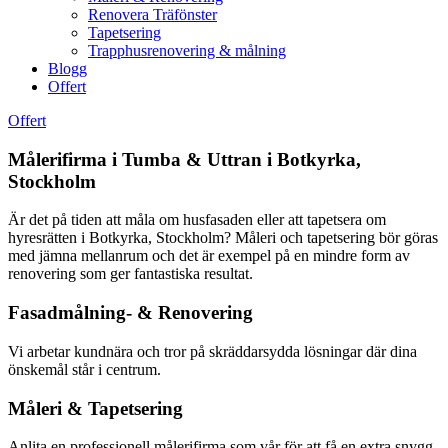
Renovera Träfönster
Tapetsering
Trapphusrenovering & målning
Blogg
Offert
Offert
Målerifirma i Tumba & Uttran i Botkyrka,
Stockholm
Är det på tiden att måla om husfasaden eller att tapetsera om
hyresrätten i Botkyrka, Stockholm? Måleri och tapetsering bör göras
med jämna mellanrum och det är exempel på en mindre form av
renovering som ger fantastiska resultat.
Fasadmålning- & Renovering
Vi arbetar kundnära och tror på skräddarsydda lösningar där dina
önskemål står i centrum.
Måleri & Tapetsering
Anlita en professionell målerifirma som vår för att få en extra snygg