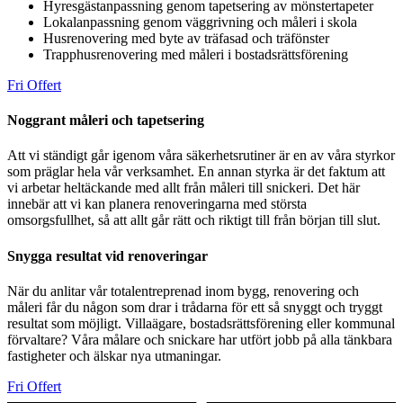
Hyresgästanpassning genom tapetsering av mönstertapeter
Lokalanpassning genom väggrivning och måleri i skola
Husrenovering med byte av träfasad och träfönster
Trapphusrenovering med måleri i bostadsrättsförening
Fri Offert
Noggrant måleri och tapetsering
Att vi ständigt går igenom våra säkerhetsrutiner är en av våra styrkor
som präglar hela vår verksamhet. En annan styrka är det faktum att
vi arbetar heltäckande med allt från måleri till snickeri. Det här
innebär att vi kan planera renoveringarna med största
omsorgsfullhet, så att allt går rätt och riktigt till från början till slut.
Snygga resultat vid renoveringar
När du anlitar vår totalentreprenad inom bygg, renovering och
måleri får du någon som drar i trådarna för ett så snyggt och tryggt
resultat som möjligt. Villaägare, bostadsrättsförening eller kommunal
förvaltare? Våra målare och snickare har utfört jobb på alla tänkbara
fastigheter och älskar nya utmaningar.
Fri Offert