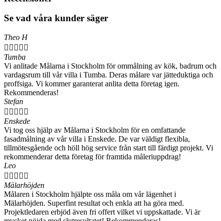
Se vad våra kunder säger
Theo H





Tumba
Vi anlitade Målarna i Stockholm för ommålning av kök, badrum och
vardagsrum till vår villa i Tumba. Deras målare var jätteduktiga och
proffsiga. Vi kommer garanterat anlita detta företag igen.
Rekommenderas!
Stefan





Enskede
Vi tog oss hjälp av Målarna i Stockholm för en omfattande
fasadmålning av vår villa i Enskede. De var väldigt flexibla,
tillmötesgående och höll hög service från start till färdigt projekt. Vi
rekommenderar detta företag för framtida måleriuppdrag!
Leo





Mälarhöjden
Målaren i Stockholm hjälpte oss måla om vår lägenhet i
Mälarhöjden. Superfint resultat och enkla att ha göra med.
Projektledaren erbjöd även fri offert vilket vi uppskattade. Vi är
mycket nöjda med slutresultatet! Rekommenderas!