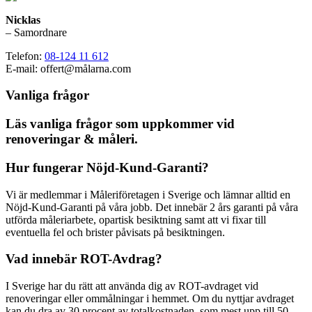
Nicklas
– Samordnare
Telefon:
08-124 11 612
E-mail: offert@målarna.com
Vanliga frågor
Läs vanliga frågor som uppkommer vid
renoveringar & måleri.
Hur fungerar Nöjd-Kund-Garanti?
Vi är medlemmar i Måleriföretagen i Sverige och lämnar alltid en
Nöjd-Kund-Garanti på våra jobb. Det innebär 2 års garanti på våra
utförda måleriarbete, opartisk besiktning samt att vi fixar till
eventuella fel och brister påvisats på besiktningen.
Vad innebär ROT-Avdrag?
I Sverige har du rätt att använda dig av ROT-avdraget vid
renoveringar eller ommålningar i hemmet. Om du nyttjar avdraget
kan du dra av 30 procent av totalkostnaden, som mest upp till 50