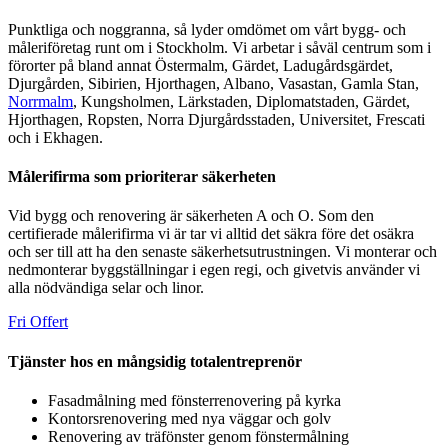
Punktliga och noggranna, så lyder omdömet om vårt bygg- och
måleriföretag runt om i Stockholm. Vi arbetar i såväl centrum som i
förorter på bland annat Östermalm, Gärdet, Ladugårdsgärdet,
Djurgården, Sibirien, Hjorthagen, Albano, Vasastan, Gamla Stan,
Norrmalm
, Kungsholmen, Lärkstaden, Diplomatstaden, Gärdet,
Hjorthagen, Ropsten, Norra Djurgårdsstaden, Universitet, Frescati
och i Ekhagen.
Målerifirma som prioriterar säkerheten
Vid bygg och renovering är säkerheten A och O. Som den
certifierade målerifirma vi är tar vi alltid det säkra före det osäkra
och ser till att ha den senaste säkerhetsutrustningen. Vi monterar och
nedmonterar byggställningar i egen regi, och givetvis använder vi
alla nödvändiga selar och linor.
Fri Offert
Tjänster hos en mångsidig totalentreprenör
Fasadmålning med fönsterrenovering på kyrka
Kontorsrenovering med nya väggar och golv
Renovering av träfönster genom fönstermålning