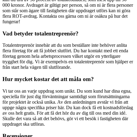
000 kronor. Avdraget är giltigt per person, så om ni är flera personer
som står som ägare till fastigheten där uppdraget utförs kan ni göra
flera ROT-avdrag. Kontakta oss gärna om ni är osäkra på hur det
fungerar!
Vad betyder totalentreprenör?
Totalentreprenör innebär att du som beställare inte behöver anlita
flera företag för att få jobbet slutfört. Du har kontakt med ett enda
företag genom hela arbetsprocessen vilket utgör en ytterligare
trygghet för dig. Vi är exempelvis en totalentreprenör som hjälper er
från start hela vägen till slutförande.
Hur mycket kostar det att måla om?
Vi tar oss an varje uppdrag som unikt. Du som kund har dina egna,
speciella för just dig förväntningar samtidigt som förutsättningarna
för projektet är också unika. Av den anledningen avstår vi från att
uppge några specifika priser här. Du kan dock få ett kostnadsförslag
av oss helt gratis. För att få det hör du av dig till oss med din idé.
Skulle det vara så att det behövs, gör vi ett besök i fastigheten där
uppdraget ska utföras.
Recensioner