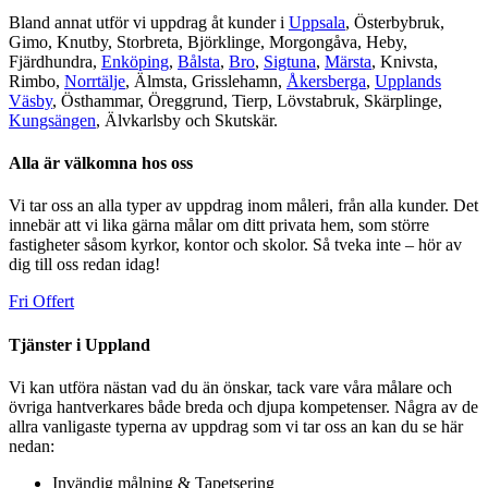
Bland annat utför vi uppdrag åt kunder i
Uppsala
, Österbybruk,
Gimo, Knutby, Storbreta, Björklinge, Morgongåva, Heby,
Fjärdhundra,
Enköping
,
Bålsta
,
Bro
,
Sigtuna
,
Märsta
, Knivsta,
Rimbo,
Norrtälje
, Älmsta, Grisslehamn,
Åkersberga
,
Upplands
Väsby
, Östhammar, Öreggrund, Tierp, Lövstabruk, Skärplinge,
Kungsängen
, Älvkarlsby och Skutskär.
Alla är välkomna hos oss
Vi tar oss an alla typer av uppdrag inom måleri, från alla kunder. Det
innebär att vi lika gärna målar om ditt privata hem, som större
fastigheter såsom kyrkor, kontor och skolor. Så tveka inte – hör av
dig till oss redan idag!
Fri Offert
Tjänster i Uppland
Vi kan utföra nästan vad du än önskar, tack vare våra målare och
övriga hantverkares både breda och djupa kompetenser. Några av de
allra vanligaste typerna av uppdrag som vi tar oss an kan du se här
nedan:
Invändig målning & Tapetsering