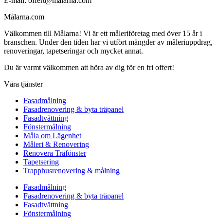
E-mail: offert@målarna.com
Målarna.com
Välkommen till Målarna! Vi är ett måleriföretag med över 15 år i
branschen. Under den tiden har vi utfört mängder av måleriuppdrag,
renoveringar, tapetseringar och mycket annat.
Du är varmt välkommen att höra av dig för en fri offert!
Våra tjänster
Fasadmålning
Fasadrenovering & byta träpanel
Fasadtvättning
Fönstermålning
Måla om Lägenhet
Måleri & Renovering
Renovera Träfönster
Tapetsering
Trapphusrenovering & målning
Fasadmålning
Fasadrenovering & byta träpanel
Fasadtvättning
Fönstermålning