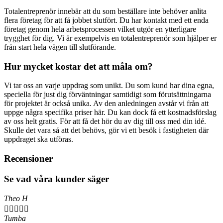
Totalentreprenör innebär att du som beställare inte behöver anlita
flera företag för att få jobbet slutfört. Du har kontakt med ett enda
företag genom hela arbetsprocessen vilket utgör en ytterligare
trygghet för dig. Vi är exempelvis en totalentreprenör som hjälper er
från start hela vägen till slutförande.
Hur mycket kostar det att måla om?
Vi tar oss an varje uppdrag som unikt. Du som kund har dina egna,
speciella för just dig förväntningar samtidigt som förutsättningarna
för projektet är också unika. Av den anledningen avstår vi från att
uppge några specifika priser här. Du kan dock få ett kostnadsförslag
av oss helt gratis. För att få det hör du av dig till oss med din idé.
Skulle det vara så att det behövs, gör vi ett besök i fastigheten där
uppdraget ska utföras.
Recensioner
Se vad våra kunder säger
Theo H





Tumba