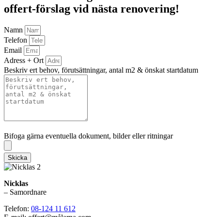
offert-förslag vid nästa renovering!
Namn
Telefon
Email
Adress + Ort
Beskriv ert behov, förutsättningar, antal m2 & önskat startdatum
Bifoga gärna eventuella dokument, bilder eller ritningar
Bifoga gärna eventuella dokument, bilder eller ritningar
Skicka
Nicklas
– Samordnare
Telefon:
08-124 11 612