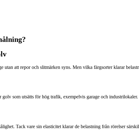
målning?
olv
nge utan att repor och slitmärken syns. Men vilka färgsorter klarar belast
r golv som utsätts för hög trafik, exempelvis garage och industrilokaler.
ghet. Tack vare sin elasticitet klarar de belastning från rörelser särsk