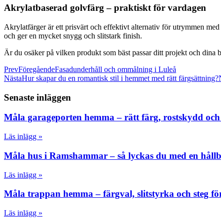
Akrylatbaserad golvfärg – praktiskt för vardagen
Akrylatfärger är ett prisvärt och effektivt alternativ för utrymmen me
och ger en mycket snygg och slitstark finish.
Är du osäker på vilken produkt som bäst passar ditt projekt och dina beh
Prev
Föregående
Fasadunderhåll och ommålning i Luleå
Nästa
Hur skapar du en romantisk stil i hemmet med rätt färgsättning?
Senaste inläggen
Måla garageporten hemma – rätt färg, rostskydd och steg
Läs inlägg »
Måla hus i Ramshammar – så lyckas du med en hållba
Läs inlägg »
Måla trappan hemma – färgval, slitstyrka och steg för s
Läs inlägg »