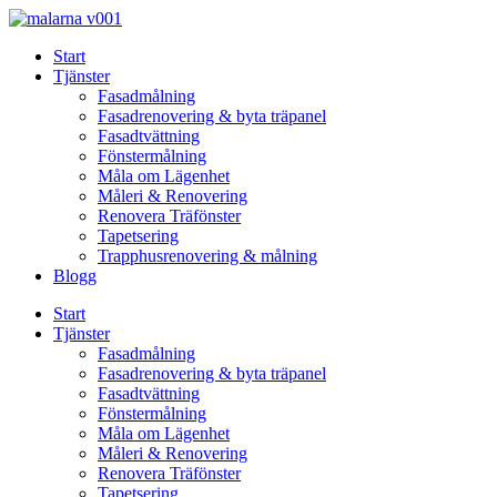
Skip
to
Start
content
Tjänster
Fasadmålning
Fasadrenovering & byta träpanel
Fasadtvättning
Fönstermålning
Måla om Lägenhet
Måleri & Renovering
Renovera Träfönster
Tapetsering
Trapphusrenovering & målning
Blogg
Start
Tjänster
Fasadmålning
Fasadrenovering & byta träpanel
Fasadtvättning
Fönstermålning
Måla om Lägenhet
Måleri & Renovering
Renovera Träfönster
Tapetsering