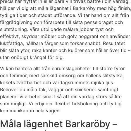
precis har flyttat in eller bara vill trivas bättre i din vardag,
hjälper vi dig att måla lägenhet i Barkaröby med hög finish,
tydliga tider och städat utförande. Vi tar hand om allt från
färgrådgivning och förarbete till sista penseldraget och
slutstädning. Våra utbildade målare jobbar tyst och
effektivt, skyddar möbler och golv noggrant och använder
luktfattiga, hållbara färger som torkar snabbt. Resultatet
blir släta ytor, raka kanter och kulörer som håller över tid –
utan onödigt krångel för dig.
Vi kan hantera allt från enrumslägenheter till större fyror
och femmor, med särskild omsorg om hallens slitstyrka,
kökets tvättbarhet och vardagsrummets mjuka ljus.
Behöver du måla tak, väggar och snickerier samtidigt
planerar vi arbetet smart så att din vardag störs så lite
som möjligt. Vi erbjuder flexibel tidsbokning och tydlig
kommunikation hela vägen.
Måla lägenhet Barkaröby –