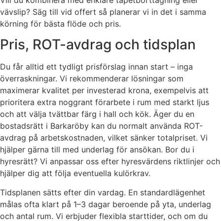
vävslip? Säg till vid offert så planerar vi in det i samma
körning för bästa flöde och pris.
Pris, ROT-avdrag och tidsplan
Du får alltid ett tydligt prisförslag innan start – inga
överraskningar. Vi rekommenderar lösningar som
maximerar kvalitet per investerad krona, exempelvis att
prioritera extra noggrant förarbete i rum med starkt ljus
och att välja tvättbar färg i hall och kök. Äger du en
bostadsrätt i Barkaröby kan du normalt använda ROT-
avdrag på arbetskostnaden, vilket sänker totalpriset. Vi
hjälper gärna till med underlag för ansökan. Bor du i
hyresrätt? Vi anpassar oss efter hyresvärdens riktlinjer och
hjälper dig att följa eventuella kulörkrav.
Tidsplanen sätts efter din vardag. En standardlägenhet
målas ofta klart på 1–3 dagar beroende på yta, underlag
och antal rum. Vi erbjuder flexibla starttider, och om du