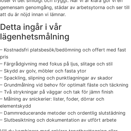
löser vi det smidigt och tryggt. När vi är klara gör vi en
gemensam genomgång, städar av arbetsytorna och ser till
att du är nöjd innan vi lämnar.
Detta ingår i vår
lägenhetsmålning
– Kostnadsfri platsbesök/bedömning och offert med fast
pris
– Färgrådgivning med fokus på ljus, slitage och stil
– Skydd av golv, möbler och fasta ytor
– Spackling, slipning och punktlagningar av skador
– Grundmålning vid behov för optimalt fäste och täckning
– Två strykningar på väggar och tak för jämn finish
– Målning av snickerier: lister, foder, dörrar och
elementskydd
– Dammreducerande metoder och ordentlig slutstädning
– Slutbesiktning och dokumentation av utfört arbete
Vill du kombinera med enklare tapetborttagning eller