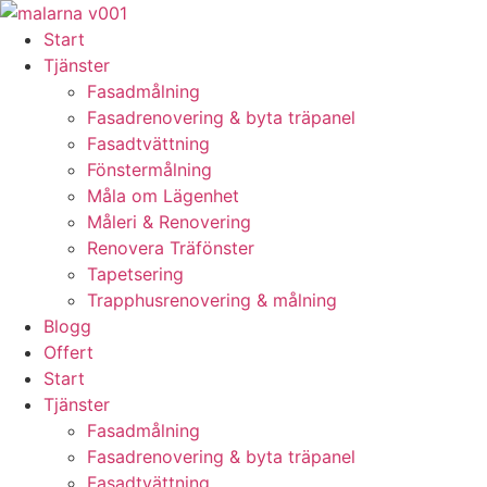
Skip
to
Start
content
Tjänster
Fasadmålning
Fasadrenovering & byta träpanel
Fasadtvättning
Fönstermålning
Måla om Lägenhet
Måleri & Renovering
Renovera Träfönster
Tapetsering
Trapphusrenovering & målning
Blogg
Offert
Start
Tjänster
Fasadmålning
Fasadrenovering & byta träpanel
Fasadtvättning