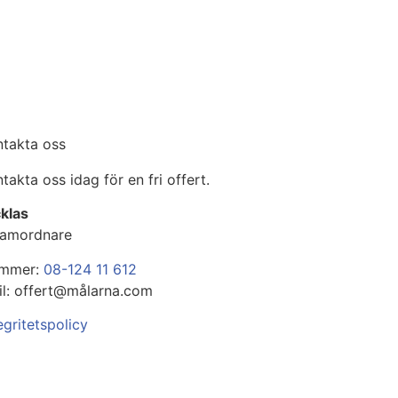
ntakta oss
takta oss idag för en fri offert.
klas
Samordnare
mmer:
08-124 11 612
il: offert@målarna.com
egritetspolicy