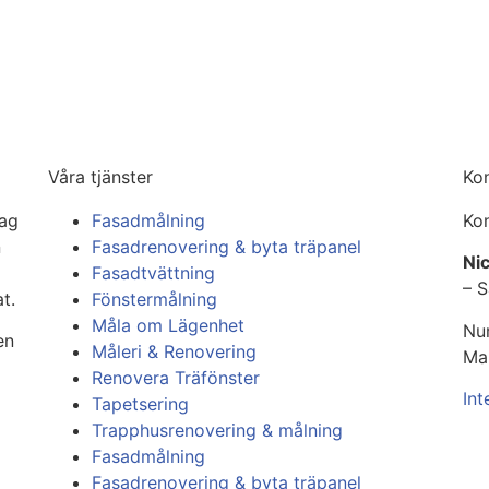
Våra tjänster
Ko
tag
Fasadmålning
Kon
n
Fasadrenovering & byta träpanel
Nic
Fasadtvättning
– 
t.
Fönstermålning
Måla om Lägenhet
Nu
en
Måleri & Renovering
Ma
Renovera Träfönster
Int
Tapetsering
Trapphusrenovering & målning
Fasadmålning
Fasadrenovering & byta träpanel