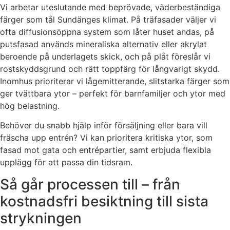
Vi arbetar uteslutande med beprövade, väderbeständiga
färger som tål Sundänges klimat. På träfasader väljer vi
ofta diffusionsöppna system som låter huset andas, på
putsfasad används mineraliska alternativ eller akrylat
beroende på underlagets skick, och på plåt föreslår vi
rostskyddsgrund och rätt toppfärg för långvarigt skydd.
Inomhus prioriterar vi lågemitterande, slitstarka färger som
ger tvättbara ytor – perfekt för barnfamiljer och ytor med
hög belastning.
Behöver du snabb hjälp inför försäljning eller bara vill
fräscha upp entrén? Vi kan prioritera kritiska ytor, som
fasad mot gata och entrépartier, samt erbjuda flexibla
upplägg för att passa din tidsram.
Så går processen till – från
kostnadsfri besiktning till sista
strykningen