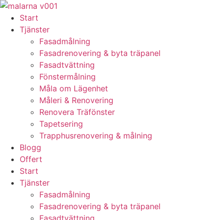
Skip
to
Start
content
Tjänster
Fasadmålning
Fasadrenovering & byta träpanel
Fasadtvättning
Fönstermålning
Måla om Lägenhet
Måleri & Renovering
Renovera Träfönster
Tapetsering
Trapphusrenovering & målning
Blogg
Offert
Start
Tjänster
Fasadmålning
Fasadrenovering & byta träpanel
Fasadtvättning