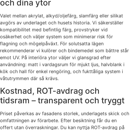
och dina ytor
Valet mellan akrylat, alkyd/oljefärg, slamfärg eller silikat
avgörs av underlaget och husets historia. Vi säkerställer
kompatibilitet med befintlig färg, provstryker vid
osäkerhet och väljer system som minimerar risk för
flagning och mögelpåväxt. För solutsatta lägen
rekommenderar vi kulörer och bindemedel som bättre står
emot UV. På interiöra ytor väljer vi glansgrad efter
användning: matt i vardagsrum för mjukt ljus, halvblank i
kök och hall för enkel rengöring, och fukttåliga system i
våtutrymmen där så krävs.
Kostnad, ROT-avdrag och
tidsram – transparent och tryggt
Priset påverkas av fasadens storlek, underlagets skick och
omfattningen av förarbete. Efter besiktning får du en
offert utan överraskningar. Du kan nyttja ROT-avdrag på