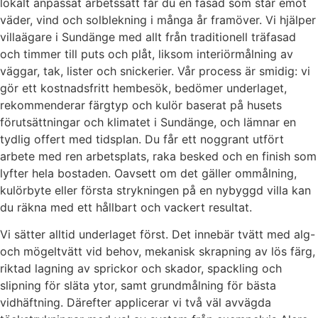
lokalt anpassat arbetssätt får du en fasad som står emot
väder, vind och solblekning i många år framöver. Vi hjälper
villaägare i Sundänge med allt från traditionell träfasad
och timmer till puts och plåt, liksom interiörmålning av
väggar, tak, lister och snickerier. Vår process är smidig: vi
gör ett kostnadsfritt hembesök, bedömer underlaget,
rekommenderar färgtyp och kulör baserat på husets
förutsättningar och klimatet i Sundänge, och lämnar en
tydlig offert med tidsplan. Du får ett noggrant utfört
arbete med ren arbetsplats, raka besked och en finish som
lyfter hela bostaden. Oavsett om det gäller ommålning,
kulörbyte eller första strykningen på en nybyggd villa kan
du räkna med ett hållbart och vackert resultat.
Vi sätter alltid underlaget först. Det innebär tvätt med alg-
och mögeltvätt vid behov, mekanisk skrapning av lös färg,
riktad lagning av sprickor och skador, spackling och
slipning för släta ytor, samt grundmålning för bästa
vidhäftning. Därefter applicerar vi två väl avvägda