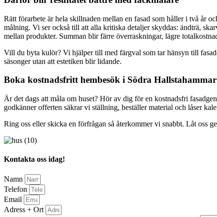
Rätt förarbete är hela skillnaden mellan en fasad som håller i två år o
målning. Vi ser också till att alla kritiska detaljer skyddas: ändträ, 
mellan produkter. Summan blir färre överraskningar, lägre totalkostnad 
Vill du byta kulör? Vi hjälper till med färgval som tar hänsyn till fa
säsonger utan att estetiken blir lidande.
Boka kostnadsfritt hembesök i Södra Hallstahammar
Är det dags att måla om huset? Hör av dig för en kostnadsfri fasadgen
godkänner offerten säkrar vi ställning, beställer material och låser kal
Ring oss eller skicka en förfrågan så återkommer vi snabbt. Låt oss ge 
Kontakta oss idag!
Namn
Telefon
Email
Adress + Ort