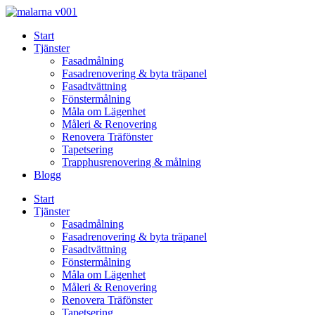
Skip
to
Start
content
Tjänster
Fasadmålning
Fasadrenovering & byta träpanel
Fasadtvättning
Fönstermålning
Måla om Lägenhet
Måleri & Renovering
Renovera Träfönster
Tapetsering
Trapphusrenovering & målning
Blogg
Start
Tjänster
Fasadmålning
Fasadrenovering & byta träpanel
Fasadtvättning
Fönstermålning
Måla om Lägenhet
Måleri & Renovering
Renovera Träfönster
Tapetsering