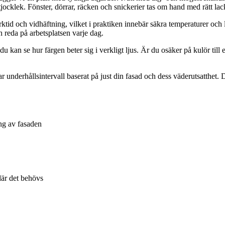
ttjocklek. Fönster, dörrar, räcken och snickerier tas om hand med rätt la
orktid och vidhäftning, vilket i praktiken innebär säkra temperaturer och
ch reda på arbetsplatsen varje dag.
u kan se hur färgen beter sig i verkligt ljus. Är du osäker på kulör till 
 underhållsintervall baserat på just din fasad och dess väderutsatthet. 
ng av fasaden
där det behövs