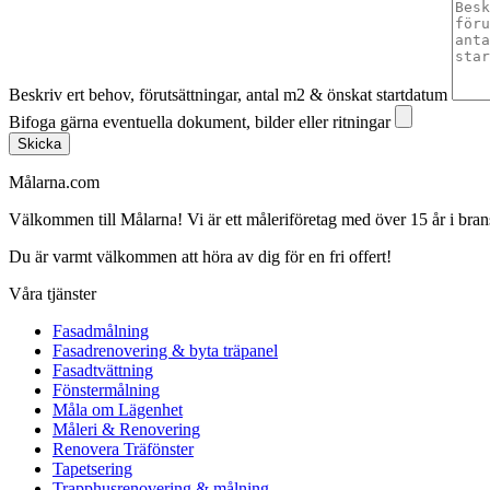
Beskriv ert behov, förutsättningar, antal m2 & önskat startdatum
Bifoga gärna eventuella dokument, bilder eller ritningar
Skicka
Målarna.com
Välkommen till Målarna! Vi är ett måleriföretag med över 15 år i bra
Du är varmt välkommen att höra av dig för en fri offert!
Våra tjänster
Fasadmålning
Fasadrenovering & byta träpanel
Fasadtvättning
Fönstermålning
Måla om Lägenhet
Måleri & Renovering
Renovera Träfönster
Tapetsering
Trapphusrenovering & målning