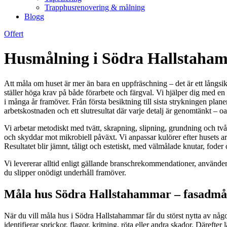
Trapphusrenovering & målning
Blogg
Offert
Husmålning i Södra Hallstahamm
Att måla om huset är mer än bara en uppfräschning – det är ett långsik
ställer höga krav på både förarbete och färgval. Vi hjälper dig med en
i många år framöver. Från första besiktning till sista strykningen plan
arbetskostnaden och ett slutresultat där varje detalj är genomtänkt – oavs
Vi arbetar metodiskt med tvätt, skrapning, slipning, grundning och tv
och skyddar mot mikrobiell påväxt. Vi anpassar kulörer efter husets ar
Resultatet blir jämnt, tåligt och estetiskt, med välmålade knutar, foder
Vi levererar alltid enligt gällande branschrekommendationer, använder 
du slipper onödigt underhåll framöver.
Måla hus Södra Hallstahammar – fasadmåln
När du vill måla hus i Södra Hallstahammar får du störst nytta av någ
identifierar sprickor, flagor, kritning, röta eller andra skador. Däre