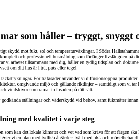
ar som håller – tryggt, snyggt o
tigt skydd mot fukt, sol och temperaturväxlingar. I Södra Hallstahammar 
 komplett och professionell husmålning som förlänger livslängden på din f
erar vi arbetet tillsammans med dig, håller en tydlig tidsplan och dokum
ett om ditt hus är i trä, puts eller tegel.
å täckstrykningar. För träfasader använder vi diffusionsöppna produkter
kitektur, omgivande miljö och gällande riktlinjer – samtidigt som vi tar 
 och vindskivor som ramar in fasaden på rätt sätt.
godkända ställningar och väderskydd vid behov, samt fuktmäter innan vi 
ing med kvalitet i varje steg
on som kan det lokala klimatet och vet vad som krävs för att färgen ska
fter lägger vi en plan med tydliga åtgärder: tvätt med alg- och mögelbeha