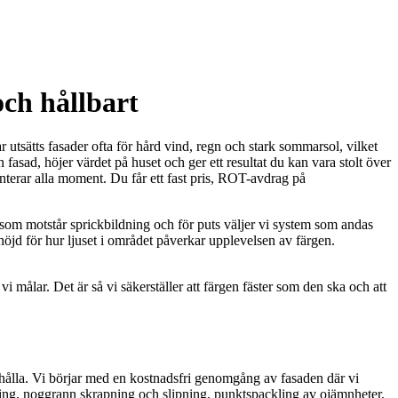
ch hållbart
utsätts fasader ofta för hård vind, regn och stark sommarsol, vilket
asad, höjer värdet på huset och ger ett resultat du kan vara stolt över
enterar alla moment. Du får ett fast pris, ROT-avdrag på
 som motstår sprickbildning och för puts väljer vi system som andas
höjd för hur ljuset i området påverkar upplevelsen av färgen.
målar. Det är så vi säkerställer att färgen fäster som den ska och att
 hålla. Vi börjar med en kostnadsfri genomgång av fasaden där vi
ndling, noggrann skrapning och slipning, punktspackling av ojämnheter,