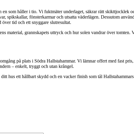
ch en som håller i tio. Vi fuktmäter underlaget, säkrar rätt skikttjockle
skarvar, spikskallar, fönsterkarmar och utsatta väderlägen. Dessutom anvä
över tid och ett snyggare slutresultat.
sadens material, grannskapets uttryck och hur solen vandrar över tomten
omgång på plats i Södra Hallstahammar. Vi lämnar offert med fast pris, 
endern – enkelt, tryggt och utan krångel.
ditt hus ett hållbart skydd och en vacker finish som tål Hallstahammars k