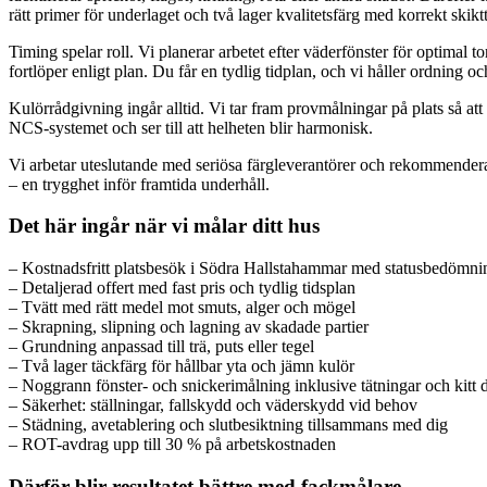
rätt primer för underlaget och två lager kvalitetsfärg med korrekt skik
Timing spelar roll. Vi planerar arbetet efter väderfönster för optimal t
fortlöper enligt plan. Du får en tydlig tidplan, och vi håller ordning o
Kulörrådgivning ingår alltid. Vi tar fram provmålningar på plats så att d
NCS-systemet och ser till att helheten blir harmonisk.
Vi arbetar uteslutande med seriösa färgleverantörer och rekommenderar
– en trygghet inför framtida underhåll.
Det här ingår när vi målar ditt hus
– Kostnadsfritt platsbesök i Södra Hallstahammar med statusbedömni
– Detaljerad offert med fast pris och tydlig tidsplan
– Tvätt med rätt medel mot smuts, alger och mögel
– Skrapning, slipning och lagning av skadade partier
– Grundning anpassad till trä, puts eller tegel
– Två lager täckfärg för hållbar yta och jämn kulör
– Noggrann fönster- och snickerimålning inklusive tätningar och kitt 
– Säkerhet: ställningar, fallskydd och väderskydd vid behov
– Städning, avetablering och slutbesiktning tillsammans med dig
– ROT-avdrag upp till 30 % på arbetskostnaden
Därför blir resultatet bättre med fackmålare