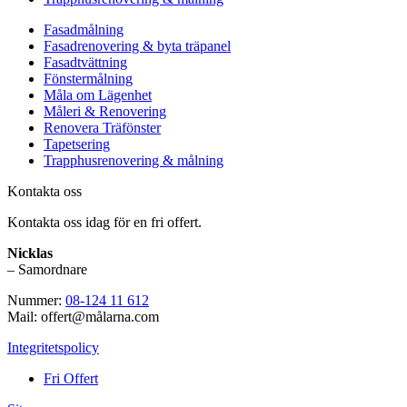
Fasadmålning
Fasadrenovering & byta träpanel
Fasadtvättning
Fönstermålning
Måla om Lägenhet
Måleri & Renovering
Renovera Träfönster
Tapetsering
Trapphusrenovering & målning
Kontakta oss
Kontakta oss idag för en fri offert.
Nicklas
– Samordnare
Nummer:
08-124 11 612
Mail: offert@målarna.com
Integritetspolicy
Fri Offert