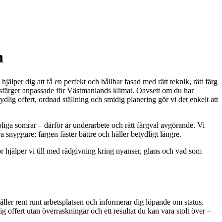
n
älper dig att få en perfekt och hållbar fasad med rätt teknik, rätt färg
ffsfärger anpassade för Västmanlands klimat. Oavsett om du har
ydlig offert, ordnad ställning och smidig planering gör vi det enkelt att
soliga somrar – därför är underarbete och rätt färgval avgörande. Vi
ara snyggare; färgen fäster bättre och håller betydligt längre.
ör hjälper vi till med rådgivning kring nyanser, glans och vad som
er rent runt arbetsplatsen och informerar dig löpande om status.
g offert utan överraskningar och ett resultat du kan vara stolt över –