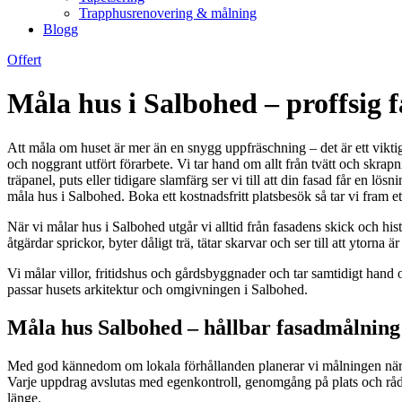
Trapphusrenovering & målning
Blogg
Offert
Måla hus i Salbohed – proffsig 
Att måla om huset är mer än en snygg uppfräschning – det är ett viktigt
och noggrant utfört förarbete. Vi tar hand om allt från tvätt och skr
träpanel, puts eller tidigare slamfärg ser vi till att din fasad får en 
måla hus i Salbohed. Boka ett kostnadsfritt platsbesök så tar vi fram et
När vi målar hus i Salbohed utgår vi alltid från fasadens skick och his
åtgärdar sprickor, byter dåligt trä, tätar skarvar och ser till att ytorna 
Vi målar villor, fritidshus och gårdsbyggnader och tar samtidigt hand 
passar husets arkitektur och omgivningen i Salbohed.
Måla hus Salbohed – hållbar fasadmålnin
Med god kännedom om lokala förhållanden planerar vi målningen när v
Varje uppdrag avslutas med egenkontroll, genomgång på plats och råd om 
länge.