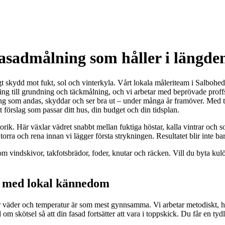
fasadmålning som håller i längde
 skydd mot fukt, sol och vinterkyla. Vårt lokala måleriteam i Salbohed hj
apning till grundning och täckmålning, och vi arbetar med beprövade pro
lösning som andas, skyddar och ser bra ut – under många år framöver. Med t
t förslag som passar ditt hus, din budget och din tidsplan.
torik. Här växlar vädret snabbt mellan fuktiga höstar, kalla vintrar och 
är torra och rena innan vi lägger första strykningen. Resultatet blir inte b
om vindskivor, takfotsbrädor, foder, knutar och räcken. Vill du byta kul
g med lokal kännedom
äder och temperatur är som mest gynnsamma. Vi arbetar metodiskt, håll
skötsel så att din fasad fortsätter att vara i toppskick. Du får en tydli