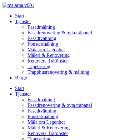
Skip
to
Start
content
Tjänster
Fasadmålning
Fasadrenovering & byta träpanel
Fasadtvättning
Fönstermålning
Måla om Lägenhet
Måleri & Renovering
Renovera Träfönster
Tapetsering
Trapphusrenovering & målning
Blogg
Start
Tjänster
Fasadmålning
Fasadrenovering & byta träpanel
Fasadtvättning
Fönstermålning
Måla om Lägenhet
Måleri & Renovering
Renovera Träfönster
Tapetsering