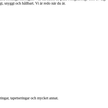
gt, snyggt och hållbart. Vi är redo när du är.
ingar, tapetseringar och mycket annat.