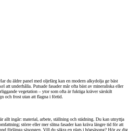
 Har du äldre panel med oljefärg kan en modern alkydolja ge bäst
l att underhålla. Putsade fasader mår ofta bäst av mineraliska eller
liggande vegetation – ytor som ofta är fuktiga kräver särskilt
och frost utan att flagna i förtid.
r allt ingår: material, arbete, ställning och städning. Du kan utnyttja
ttning; större eller mer slitna fasader kan kräva längre tid för att
land förlänga säsongen. Vill du säkra en plats i högsäsong? Hör av dig