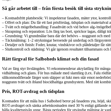
Så går arbetet till – från första besök till sista strykni
– Kostnadsfritt platsbesök: Vi inspekterar fasaden, mäter ytor, kontrol
– Offert och plan: Du får ett fast prisförslag, tidsplan och materialval an
– Tvätt och mögelbehandling: Fasadtvätt och vid behov alg-/mögelbehan
– Skrapning och reparation: Lös färg tas bort, sprickor lagas, dåligt trä
– Grundning: Vi grundmålar bara där det behövs – noggrant och med rät
– Täckmålning: 1–2 strykningar beroende på underlag och färgsystem 
– Detaljer och finish: Foder, knutar, vindskivor och plåtdetaljer får rät
– Slutkontroll och städning: Vi går igenom resultatet tillsammans och 
Rätt färgval för Salboheds klimat och din fasad
Val av färg styr livslängden. Vi rekommenderar akrylatfärg för många 
vidhäftning och glans. För hus målade med slamfärg (t.ex. Falu rödfärg
silikonmodifierade färger som släpper ut fukt men står emot nederbörd.
noggrann tvätt och ibland biocidhaltiga grundsystem. Med rätt kombinat
Pris, ROT-avdrag och tidsplan
Kostnaden för att måla hus i Salbohed beror på fasadens yta, höjd, skick
ROT-avdraget och sänka arbetskostnaden med 30 % enligt gällande regler
hålla kvalitetsnivån uppe. Bästa perioden för utvändig målning är van