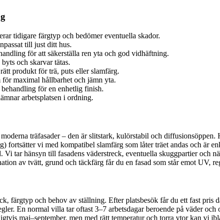
ng
lerar tidigare färgtyp och bedömer eventuella skador.
passat till just ditt hus.
dling för att säkerställa ren yta och god vidhäftning.
 byts och skarvar tätas.
t produkt för trä, puts eller slamfärg.
för maximal hållbarhet och jämn yta.
t behandling för en enhetlig finish.
lämnar arbetsplatsen i ordning.
moderna träfasader – den är slitstark, kulörstabil och diffusionsöppen.
) fortsätter vi med kompatibel slamfärg som låter träet andas och är enke
 Vi tar hänsyn till fasadens väderstreck, eventuella skuggpartier och när
ion av tvätt, grund och täckfärg får du en fasad som står emot UV, regn 
, färgtyp och behov av ställning. Efter platsbesök får du ett fast pris dä
. En normal villa tar oftast 3–7 arbetsdagar beroende på väder och omfa
ligtvis maj–september, men med rätt temperatur och torra ytor kan vi ib