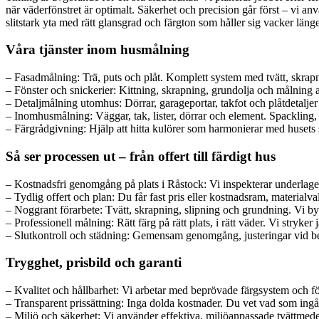
när väderfönstret är optimalt. Säkerhet och precision går först – vi a
slitstark yta med rätt glansgrad och färgton som håller sig vacker länge
Våra tjänster inom husmålning
– Fasadmålning: Trä, puts och plåt. Komplett system med tvätt, skra
– Fönster och snickerier: Kittning, skrapning, grundolja och målning a
– Detaljmålning utomhus: Dörrar, garageportar, takfot och plåtdetalje
– Inomhusmålning: Väggar, tak, lister, dörrar och element. Spackling, 
– Färgrådgivning: Hjälp att hitta kulörer som harmonierar med husets 
Så ser processen ut – från offert till färdigt hus
– Kostnadsfri genomgång på plats i Råstock: Vi inspekterar underlaget,
– Tydlig offert och plan: Du får fast pris eller kostnadsram, materialv
– Noggrant förarbete: Tvätt, skrapning, slipning och grundning. Vi byt
– Professionell målning: Rätt färg på rätt plats, i rätt väder. Vi stryke
– Slutkontroll och städning: Gemensam genomgång, justeringar vid be
Trygghet, prisbild och garanti
– Kvalitet och hållbarhet: Vi arbetar med beprövade färgsystem och fö
– Transparent prissättning: Inga dolda kostnader. Du vet vad som ingår –
– Miljö och säkerhet: Vi använder effektiva, miljöanpassade tvättmed