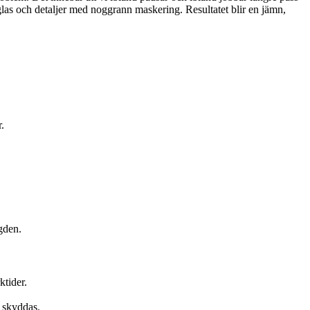
 glas och detaljer med noggrann maskering. Resultatet blir en jämn,
.
gden.
ktider.
h skyddas.