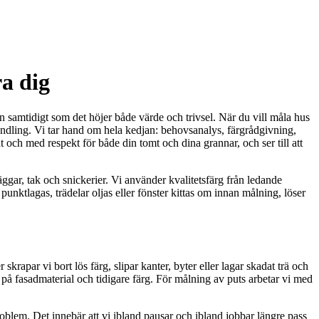
a dig
n samtidigt som det höjer både värde och trivsel. När du vill måla hus
handling. Vi tar hand om hela kedjan: behovsanalys, färgrådgivning,
t och med respekt för både din tomt och dina grannar, och ser till att
ggar, tak och snickerier. Vi använder kvalitetsfärg från ledande
nktlagas, trädelar oljas eller fönster kittas om innan målning, löser
skrapar vi bort lös färg, slipar kanter, byter eller lagar skadat trä och
 på fasadmaterial och tidigare färg. För målning av puts arbetar vi med
roblem. Det innebär att vi ibland pausar och ibland jobbar längre pass