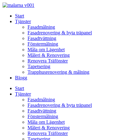
Skip
to
Start
content
Tjänster
Fasadmålning
Fasadrenovering & byta träpanel
Fasadtvättning
Fönstermålning
Måla om Lägenhet
Måleri & Renovering
Renovera Träfönster
Tapetsering
Trapphusrenovering & målning
Blogg
Start
Tjänster
Fasadmålning
Fasadrenovering & byta träpanel
Fasadtvättning
Fönstermålning
Måla om Lägenhet
Måleri & Renovering
Renovera Träfönster
Tapetsering