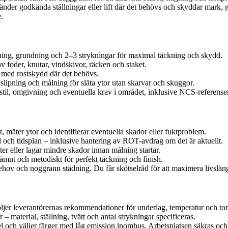
nvänder godkända ställningar eller lift där det behövs och skyddar mark,
.
pning, grundning och 2–3 strykningar för maximal täckning och skydd.
v foder, knutar, vindskivor, räcken och staket.
r med rostskydd där det behövs.
slipning och målning för släta ytor utan skarvar och skuggor.
stil, omgivning och eventuella krav i området, inklusive NCS-referenser
 mäter ytor och identifierar eventuella skador eller fuktproblem.
al och tidsplan – inklusive hantering av ROT-avdrag om det är aktuellt.
er eller lagar mindre skador innan målning startar.
r jämnt och metodiskt för perfekt täckning och finish.
hov och noggrann städning. Du får skötselråd för att maximera livslän
ljer leverantörernas rekommendationer för underlag, temperatur och tor
 material, ställning, tvätt och antal strykningar specificeras.
el och väljer färger med låg emission inomhus. Arbetsplatsen säkras oc