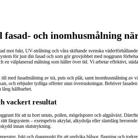
ll fasad- och inomhusmålning när
stad mot fukt, UV-strålning och våra skiftande svenska väderförhållande
färgsystem för just din fasad och som gör grovjobbet med noggrann förbe
h en välplanerad målning som håller över tid. Vi arbetar effektivt, städa
 till med fasadmålning av trä, puts och plåt, samt inomhusmålning av vä
n, och erbjuder tydliga offerter utan överraskningar. Behöver fasaden pu
h lång hållbarhet.
ch vackert resultat
ggrant för att ta bort smuts, pollen, mögelsporer och algpåväxt. Därefter 
i rätt färgsystem – exempelvis akrylat, alkydolja eller slamfärg beroende
tskydd innan slutstrykning.
temperatur, fukt och daggpunkt för att undvika blåsor, flagning och torkp