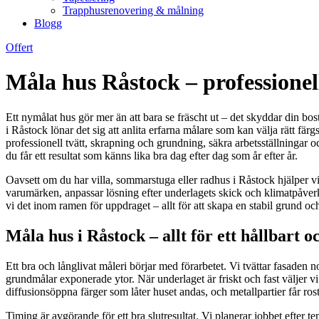
Trapphusrenovering & målning
Blogg
Offert
Måla hus Råstock – professione
Ett nymålat hus gör mer än att bara se fräscht ut – det skyddar din bo
i Råstock lönar det sig att anlita erfarna målare som kan välja rätt 
professionell tvätt, skrapning och grundning, säkra arbetsställningar oc
du får ett resultat som känns lika bra dag efter dag som år efter år.
Oavsett om du har villa, sommarstuga eller radhus i Råstock hjälper vi
varumärken, anpassar lösning efter underlagets skick och klimatpåverka
vi det inom ramen för uppdraget – allt för att skapa en stabil grund oc
Måla hus i Råstock – allt för ett hållbart o
Ett bra och långlivat måleri börjar med förarbetet. Vi tvättar fasaden no
grundmålar exponerade ytor. När underlaget är friskt och fast väljer v
diffusionsöppna färger som låter huset andas, och metallpartier får ros
Timing är avgörande för ett bra slutresultat. Vi planerar jobbet efter 