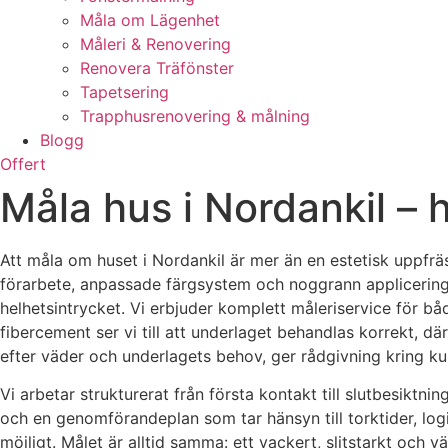
Måla om Lägenhet
Måleri & Renovering
Renovera Träfönster
Tapetsering
Trapphusrenovering & målning
Blogg
Offert
Måla hus i Nordankil – hå
Att måla om huset i Nordankil är mer än en estetisk uppfräs
förarbete, anpassade färgsystem och noggrann applicering 
helhetsintrycket. Vi erbjuder komplett måleriservice för bå
fibercement ser vi till att underlaget behandlas korrekt, dä
efter väder och underlagets behov, ger rådgivning kring kulö
Vi arbetar strukturerat från första kontakt till slutbesiktn
och en genomförandeplan som tar hänsyn till torktider, log
möjligt. Målet är alltid samma: ett vackert, slitstarkt och 