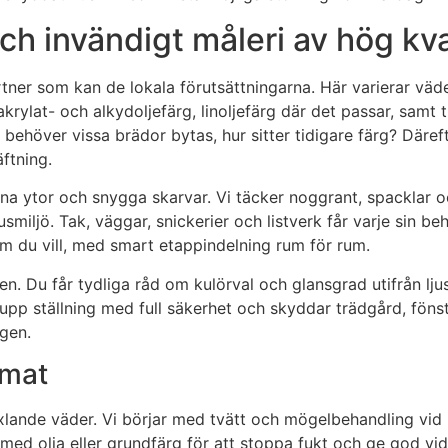
ch invändigt måleri av hög kva
rtner som kan de lokala förutsättningarna. Här varierar väder
lat- och alkydoljefärg, linoljefärg där det passar, samt tr
r, behöver vissa brädor bytas, hur sitter tidigare färg? Däre
ftning.
mna ytor och snygga skarvar. Vi täcker noggrant, spacklar oc
ljö. Tak, väggar, snickerier och listverk får varje sin beha
m du vill, med smart etappindelning rum för rum.
 Du får tydliga råd om kulörval och glansgrad utifrån ljusi
i upp ställning med full säkerhet och skyddar trädgård, fö
gen.
imat
xlande väder. Vi börjar med tvätt och mögelbehandling vid 
 med olja eller grundfärg för att stoppa fukt och ge god vi