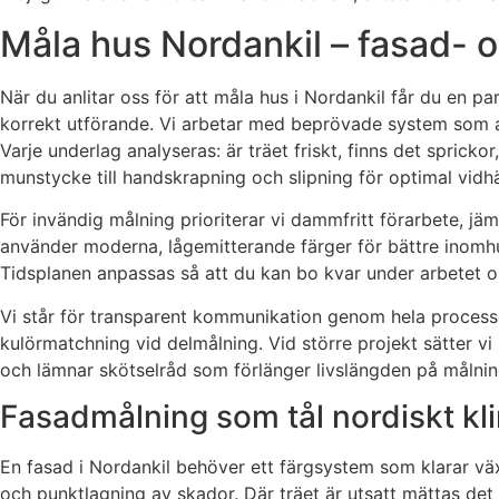
Måla hus Nordankil – fasad- o
När du anlitar oss för att måla hus i Nordankil får du en pa
korrekt utförande. Vi arbetar med beprövade system som akry
Varje underlag analyseras: är träet friskt, finns det spricko
munstycke till handskrapning och slipning för optimal vidhä
För invändig målning prioriterar vi dammfritt förarbete, jä
använder moderna, lågemitterande färger för bättre inomhusmi
Tidsplanen anpassas så att du kan bo kvar under arbetet o
Vi står för transparent kommunikation genom hela processen.
kulörmatchning vid delmålning. Vid större projekt sätter v
och lämnar skötselråd som förlänger livslängden på målnin
Fasadmålning som tål nordiskt kl
En fasad i Nordankil behöver ett färgsystem som klarar vä
och punktlagning av skador. Där träet är utsatt mättas det