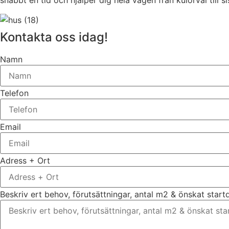
snabbt en tid och hjälper dig hela vägen från kulörval till s
Kontakta oss idag!
Namn
Telefon
Email
Adress + Ort
Beskriv ert behov, förutsättningar, antal m2 & önskat star