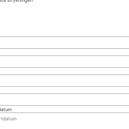
ista strykningen.
tdatum