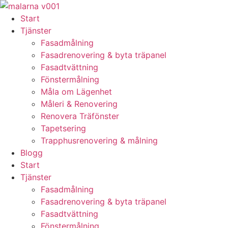
Skip
to
Start
content
Tjänster
Fasadmålning
Fasadrenovering & byta träpanel
Fasadtvättning
Fönstermålning
Måla om Lägenhet
Måleri & Renovering
Renovera Träfönster
Tapetsering
Trapphusrenovering & målning
Blogg
Start
Tjänster
Fasadmålning
Fasadrenovering & byta träpanel
Fasadtvättning
Fönstermålning