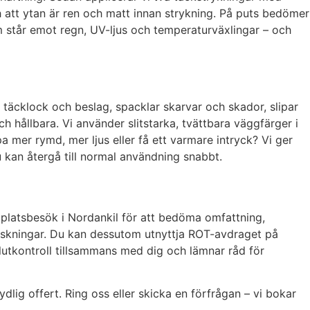
och att ytan är ren och matt innan strykning. På puts bedömer
om står emot regn, UV-ljus och temperaturväxlingar – och
r täcklock och beslag, spacklar skarvar och skador, slipar
h hållbara. Vi använder slitstarka, tvättbara väggfärger i
er rymd, mer ljus eller få ett varmare intryck? Vi ger
u kan återgå till normal användning snabbt.
t platsbesök i Nordankil för att bedöma omfattning,
raskningar. Du kan dessutom utnyttja ROT-avdraget på
slutkontroll tillsammans med dig och lämnar råd för
dlig offert. Ring oss eller skicka en förfrågan – vi bokar