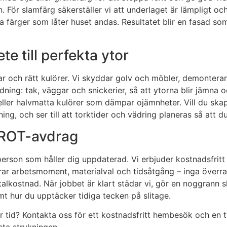
en. För slamfärg säkerställer vi att underlaget är lämpligt 
na färger som låter huset andas. Resultatet blir en fasad s
e till perfekta ytor
gar och rätt kulörer. Vi skyddar golv och möbler, demontera
ing: tak, väggar och snickerier, så att ytorna blir jämna oc
 halvmatta kulörer som dämpar ojämnheter. Vill du skapa m
ng, och ser till att torktider och vädring planeras så att d
h ROT-avdrag
tperson som håller dig uppdaterad. Vi erbjuder kostnadsfrit
cerar arbetsmoment, materialval och tidsåtgång – inga över
otalkostnad. När jobbet är klart städar vi, gör en noggrann 
amt hur du upptäcker tidiga tecken på slitage.
r tid? Kontakta oss för ett kostnadsfritt hembesök och en ty