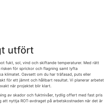
t utfört
mot fukt, sol, vind och skiftande temperaturer. Med rätt
isken för sprickor och flagning samt lyfta
ka klimatet. Oavsett om du har träfasad, puts eller
kt för ett jämnt och hållbart resultat. Vi planerar arbetet
akt när projektet blir klart.
ning av skador och fuktnivåer, tydlig offert med fast pris
dig att nyttja ROT-avdraget på arbetskostnaden när det är