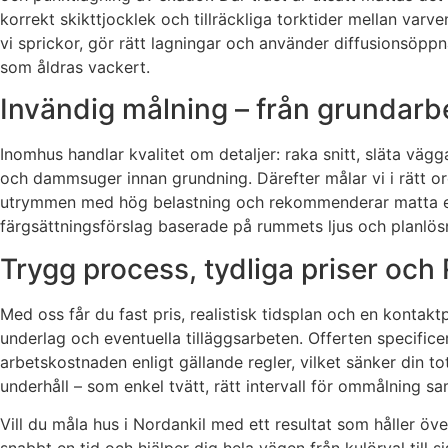
korrekt skikttjocklek och tillräckliga torktider mellan varv
vi sprickor, gör rätt lagningar och använder diffusionsöpp
som åldras vackert.
Invändig målning – från grundarbet
Inomhus handlar kvalitet om detaljer: raka snitt, släta väg
och dammsuger innan grundning. Därefter målar vi i rätt ordn
utrymmen med hög belastning och rekommenderar matta eller
färgsättningsförslag baserade på rummets ljus och planlösni
Trygg process, tydliga priser oc
Med oss får du fast pris, realistisk tidsplan och en kontak
underlag och eventuella tilläggsarbeten. Offerten specifi
arbetskostnaden enligt gällande regler, vilket sänker din t
underhåll – som enkel tvätt, rätt intervall för ommålning s
Vill du måla hus i Nordankil med ett resultat som håller öve