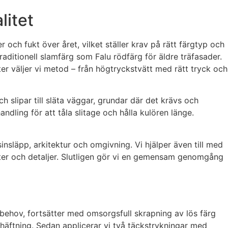
litet
 och fukt över året, vilket ställer krav på rätt färgtyp och
aditionell slamfärg som Falu rödfärg för äldre träfasader.
fter väljer vi metod – från högtryckstvätt med rätt tryck och
h slipar till släta väggar, grundar där det krävs och
ndling för att tåla slitage och hålla kulören länge.
nsläpp, arkitektur och omgivning. Vi hjälper även till med
nster och detaljer. Slutligen gör vi en gemensam genomgång
behov, fortsätter med omsorgsfull skrapning av lös färg
dhäftning. Sedan applicerar vi två täckstrykningar med