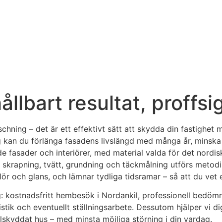
llbart resultat, proffsig
chning – det är ett effektivt sätt att skydda din fastighet 
kan du förlänga fasadens livslängd med många år, minska r
de fasader och interiörer, med material valda för det nordis
r skrapning, tvätt, grundning och täckmålning utförs metodis
r och glans, och lämnar tydliga tidsramar – så att du vet ex
ing: kostnadsfritt hembesök i Nordankil, professionell bedöm
istik och eventuellt ställningsarbete. Dessutom hjälper vi 
välskyddat hus – med minsta möjliga störning i din vardag.