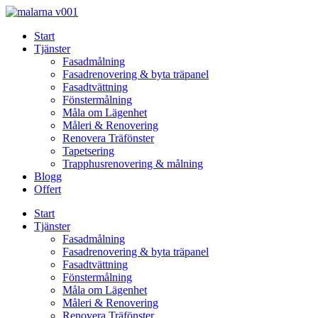
Skip
to
Start
content
Tjänster
Fasadmålning
Fasadrenovering & byta träpanel
Fasadtvättning
Fönstermålning
Måla om Lägenhet
Måleri & Renovering
Renovera Träfönster
Tapetsering
Trapphusrenovering & målning
Blogg
Offert
Start
Tjänster
Fasadmålning
Fasadrenovering & byta träpanel
Fasadtvättning
Fönstermålning
Måla om Lägenhet
Måleri & Renovering
Renovera Träfönster