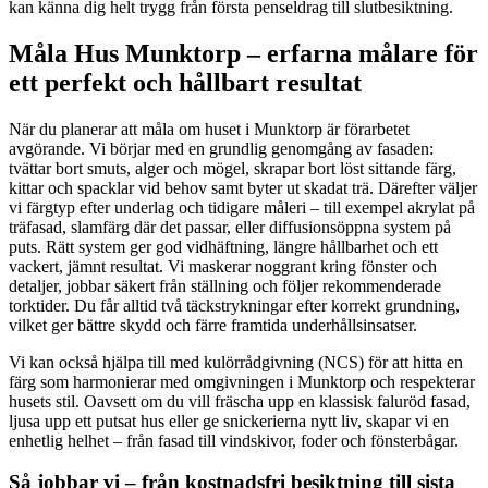
kan känna dig helt trygg från första penseldrag till slutbesiktning.
Måla Hus Munktorp – erfarna målare för
ett perfekt och hållbart resultat
När du planerar att måla om huset i Munktorp är förarbetet
avgörande. Vi börjar med en grundlig genomgång av fasaden:
tvättar bort smuts, alger och mögel, skrapar bort löst sittande färg,
kittar och spacklar vid behov samt byter ut skadat trä. Därefter väljer
vi färgtyp efter underlag och tidigare måleri – till exempel akrylat på
träfasad, slamfärg där det passar, eller diffusionsöppna system på
puts. Rätt system ger god vidhäftning, längre hållbarhet och ett
vackert, jämnt resultat. Vi maskerar noggrant kring fönster och
detaljer, jobbar säkert från ställning och följer rekommenderade
torktider. Du får alltid två täckstrykningar efter korrekt grundning,
vilket ger bättre skydd och färre framtida underhållsinsatser.
Vi kan också hjälpa till med kulörrådgivning (NCS) för att hitta en
färg som harmonierar med omgivningen i Munktorp och respekterar
husets stil. Oavsett om du vill fräscha upp en klassisk faluröd fasad,
ljusa upp ett putsat hus eller ge snickerierna nytt liv, skapar vi en
enhetlig helhet – från fasad till vindskivor, foder och fönsterbågar.
Så jobbar vi – från kostnadsfri besiktning till sista