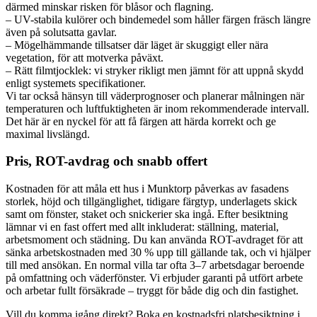
därmed minskar risken för blåsor och flagning.
– UV-stabila kulörer och bindemedel som håller färgen fräsch längre
även på solutsatta gavlar.
– Mögelhämmande tillsatser där läget är skuggigt eller nära
vegetation, för att motverka påväxt.
– Rätt filmtjocklek: vi stryker rikligt men jämnt för att uppnå skydd
enligt systemets specifikationer.
Vi tar också hänsyn till väderprognoser och planerar målningen när
temperaturen och luftfuktigheten är inom rekommenderade intervall.
Det här är en nyckel för att få färgen att härda korrekt och ge
maximal livslängd.
Pris, ROT-avdrag och snabb offert
Kostnaden för att måla ett hus i Munktorp påverkas av fasadens
storlek, höjd och tillgänglighet, tidigare färgtyp, underlagets skick
samt om fönster, staket och snickerier ska ingå. Efter besiktning
lämnar vi en fast offert med allt inkluderat: ställning, material,
arbetsmoment och städning. Du kan använda ROT-avdraget för att
sänka arbetskostnaden med 30 % upp till gällande tak, och vi hjälper
till med ansökan. En normal villa tar ofta 3–7 arbetsdagar beroende
på omfattning och väderfönster. Vi erbjuder garanti på utfört arbete
och arbetar fullt försäkrade – tryggt för både dig och din fastighet.
Vill du komma igång direkt? Boka en kostnadsfri platsbesiktning i