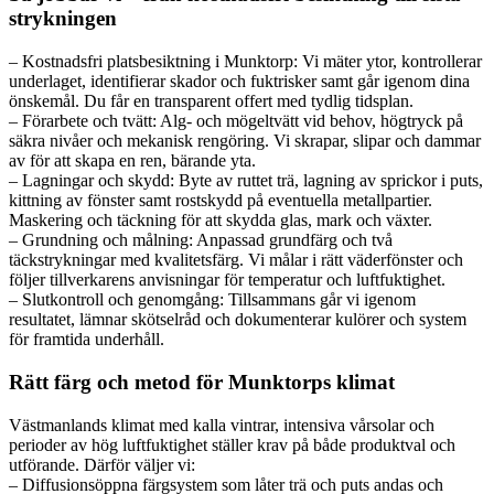
strykningen
– Kostnadsfri platsbesiktning i Munktorp: Vi mäter ytor, kontrollerar
underlaget, identifierar skador och fuktrisker samt går igenom dina
önskemål. Du får en transparent offert med tydlig tidsplan.
– Förarbete och tvätt: Alg- och mögeltvätt vid behov, högtryck på
säkra nivåer och mekanisk rengöring. Vi skrapar, slipar och dammar
av för att skapa en ren, bärande yta.
– Lagningar och skydd: Byte av ruttet trä, lagning av sprickor i puts,
kittning av fönster samt rostskydd på eventuella metallpartier.
Maskering och täckning för att skydda glas, mark och växter.
– Grundning och målning: Anpassad grundfärg och två
täckstrykningar med kvalitetsfärg. Vi målar i rätt väderfönster och
följer tillverkarens anvisningar för temperatur och luftfuktighet.
– Slutkontroll och genomgång: Tillsammans går vi igenom
resultatet, lämnar skötselråd och dokumenterar kulörer och system
för framtida underhåll.
Rätt färg och metod för Munktorps klimat
Västmanlands klimat med kalla vintrar, intensiva vårsolar och
perioder av hög luftfuktighet ställer krav på både produktval och
utförande. Därför väljer vi:
– Diffusionsöppna färgsystem som låter trä och puts andas och