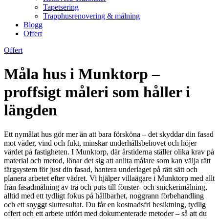
Tapetsering
Trapphusrenovering & målning
Blogg
Offert
Offert
Måla hus i Munktorp –
proffsigt måleri som håller i
längden
Ett nymålat hus gör mer än att bara försköna – det skyddar din fasad
mot väder, vind och fukt, minskar underhållsbehovet och höjer
värdet på fastigheten. I Munktorp, där årstiderna ställer olika krav på
material och metod, lönar det sig att anlita målare som kan välja rätt
färgsystem för just din fasad, hantera underlaget på rätt sätt och
planera arbetet efter vädret. Vi hjälper villaägare i Munktorp med allt
från fasadmålning av trä och puts till fönster- och snickerimålning,
alltid med ett tydligt fokus på hållbarhet, noggrann förbehandling
och ett snyggt slutresultat. Du får en kostnadsfri besiktning, tydlig
offert och ett arbete utfört med dokumenterade metoder – så att du