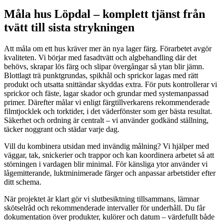
Måla hus Löpdal – komplett tjänst från
tvätt till sista strykningen
Att måla om ett hus kräver mer än nya lager färg. Förarbetet avgör
kvaliteten. Vi börjar med fasadtvätt och algbehandling där det
behövs, skrapar lös färg och slipar övergångar så ytan blir jämn.
Blottlagt trä punktgrundas, spikhål och sprickor lagas med rätt
produkt och utsatta snittändar skyddas extra. För puts kontrollerar vi
sprickor och fäste, lagar skador och grundar med systemanpassad
primer. Därefter målar vi enligt färgtillverkarens rekommenderade
filmtjocklek och torktider, i det väderfönster som ger bästa resultat.
Säkerhet och ordning är centralt – vi använder godkänd ställning,
täcker noggrant och städar varje dag.
Vill du kombinera utsidan med invändig målning? Vi hjälper med
väggar, tak, snickerier och trappor och kan koordinera arbetet så att
störningen i vardagen blir minimal. För känsliga ytor använder vi
lågemitterande, luktminimerade färger och anpassar arbetstider efter
ditt schema.
När projektet är klart gör vi slutbesiktning tillsammans, lämnar
skötselråd och rekommenderade intervaller för underhåll. Du får
dokumentation över produkter, kulörer och datum – värdefullt både