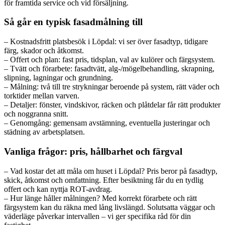
för framtida service och vid försäljning.
Så går en typisk fasadmålning till
– Kostnadsfritt platsbesök i Löpdal: vi ser över fasadtyp, tidigare
färg, skador och åtkomst.
– Offert och plan: fast pris, tidsplan, val av kulörer och färgsystem.
– Tvätt och förarbete: fasadtvätt, alg-/mögelbehandling, skrapning,
slipning, lagningar och grundning.
– Målning: två till tre strykningar beroende på system, rätt väder och
torktider mellan varven.
– Detaljer: fönster, vindskivor, räcken och plåtdelar får rätt produkter
och noggranna snitt.
– Genomgång: gemensam avstämning, eventuella justeringar och
städning av arbetsplatsen.
Vanliga frågor: pris, hållbarhet och färgval
– Vad kostar det att måla om huset i Löpdal? Pris beror på fasadtyp,
skick, åtkomst och omfattning. Efter besiktning får du en tydlig
offert och kan nyttja ROT-avdrag.
– Hur länge håller målningen? Med korrekt förarbete och rätt
färgsystem kan du räkna med lång livslängd. Solutsatta väggar och
väderläge påverkar intervallen – vi ger specifika råd för din