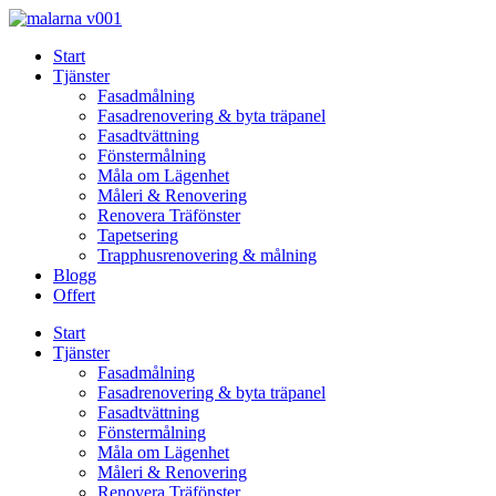
Skip
to
Start
content
Tjänster
Fasadmålning
Fasadrenovering & byta träpanel
Fasadtvättning
Fönstermålning
Måla om Lägenhet
Måleri & Renovering
Renovera Träfönster
Tapetsering
Trapphusrenovering & målning
Blogg
Offert
Start
Tjänster
Fasadmålning
Fasadrenovering & byta träpanel
Fasadtvättning
Fönstermålning
Måla om Lägenhet
Måleri & Renovering
Renovera Träfönster