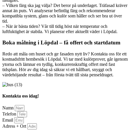
fastighet.
– Vilken färg ska jag välja? Det beror på underlaget. Träfasad kräver
annat än puts. Vi analyserar befintlig färg och rekommenderar
kompatibla system, glans och kulör som håller och ser bra ut över
tid.
– När är bästa tiden? Vår till tidig höst när temperatur och
luftfuktighet är stabila. Vi planerar efter aktuellt väder i Löpdal.
Boka målning i Löpdal – få offert och startdatum
Redo att måla om huset och ge fasaden nytt liv? Kontakta oss för ett
kostnadsfritt hembesök i Löpdal. Vi tar med kulörprover, går igenom
ytorna och lämnar en tydlig, konkurrenskraftig offert med fast
tidsplan. Hör av dig idag så säkrar vi ett hållbart, snyggt och
värdehöjande resultat – från första tvätt till sista penseldraget.
Kontakta oss idag!
Namn
Telefon
Email
Adress + Ort