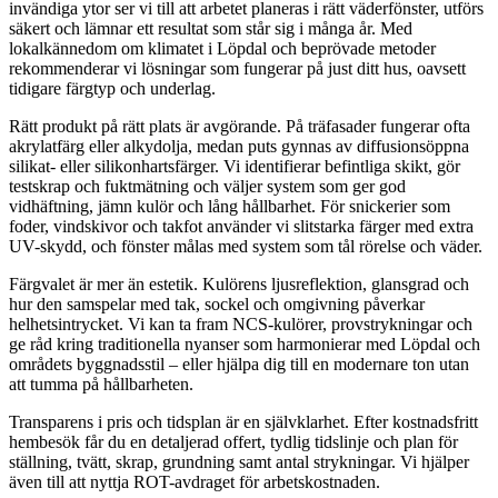
invändiga ytor ser vi till att arbetet planeras i rätt väderfönster, utförs
säkert och lämnar ett resultat som står sig i många år. Med
lokalkännedom om klimatet i Löpdal och beprövade metoder
rekommenderar vi lösningar som fungerar på just ditt hus, oavsett
tidigare färgtyp och underlag.
Rätt produkt på rätt plats är avgörande. På träfasader fungerar ofta
akrylatfärg eller alkydolja, medan puts gynnas av diffusionsöppna
silikat- eller silikonhartsfärger. Vi identifierar befintliga skikt, gör
testskrap och fuktmätning och väljer system som ger god
vidhäftning, jämn kulör och lång hållbarhet. För snickerier som
foder, vindskivor och takfot använder vi slitstarka färger med extra
UV-skydd, och fönster målas med system som tål rörelse och väder.
Färgvalet är mer än estetik. Kulörens ljusreflektion, glansgrad och
hur den samspelar med tak, sockel och omgivning påverkar
helhetsintrycket. Vi kan ta fram NCS-kulörer, provstrykningar och
ge råd kring traditionella nyanser som harmonierar med Löpdal och
områdets byggnadsstil – eller hjälpa dig till en modernare ton utan
att tumma på hållbarheten.
Transparens i pris och tidsplan är en självklarhet. Efter kostnadsfritt
hembesök får du en detaljerad offert, tydlig tidslinje och plan för
ställning, tvätt, skrap, grundning samt antal strykningar. Vi hjälper
även till att nyttja ROT-avdraget för arbetskostnaden.