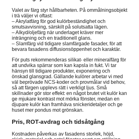
Valet av färg styr hållbarheten. På ommålningsobjekt
i trä väljer vi oftast:
– Akrylatfärg för god kulörbeständighet och
smutsavvisning, särskilt på solutsatta lägen.
– Alkyd/oljefärg när underlaget kräver mer
inträngning och en traditionell glans.
– Slamfärg vid tidigare slamfärgade fasader, för att
bevara fasadens diffusionsöppenhet och karaktär.
För puts rekommenderas silikat- eller mineralfärg för
att undvika spärrar som kan kapsla in fukt. Vi tar
hänsyn till tidigare produkter, exponering och
önskad glansgrad. Gällande kulörer arbetar vi med
väl beprövade NCS-koder och provmålar vid behov,
så att färgen upplevs rätt i verkligt ljus. Små
skillnader gör stor effekt: en något brutet vit kulör kan
ge mjukare kontrast mot mörka fönster, medan en
djupare kulör kan framhäva snickeridetaljer och ge
huset mer pondus mot grönskan.
Pris, ROT-avdrag och tidsåtgång
Kostnaden påverkas av fasadens storlek, höjd,