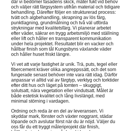
där vi bedömer fasadens skick, mäter fukt vid behov
och väljer rätt färgsystem utifrån material och tidigare
behandling. Därefter följer en strukturerad process:
tvätt och algbehandling, skrapning av lös färg,
punktlagning, grundmålning och två väl utförda
strykningar med kvalitetsfärg. Vi planerar arbetet
efter väder, säkrar en trygg arbetsmiljö med ställning
eller lift och håller en transparent kommunikation
under hela projektet. Resultatet blir en vacker och
hållbar finish som tål Kungsbyns växlande väder
och håller huset friskt längre.
Vi vet att varje fastighet är unik. Trä, puts, tegel eller
fibercement kräver olika angreppssätt, och det som
fungerade senast behöver inte vara rätt idag. Därför
anpassar vi alltid val av färgtyp, verktyg och torktider
efter ditt hus och läget på tomten – skuggigt,
solutsatt, nära vegetation eller vindutsatt. Målet är
både estetisk kvalitet och lång livslängd, med
minimal störning i vardagen.
Ordning och reda är en del av leveransen. Vi
skyddar mark, fönster och växter noggrant, städar
löpande och avslutar först när du är nöjd. Väljer du
oss får du ett tryggt måleriprojekt där finish,