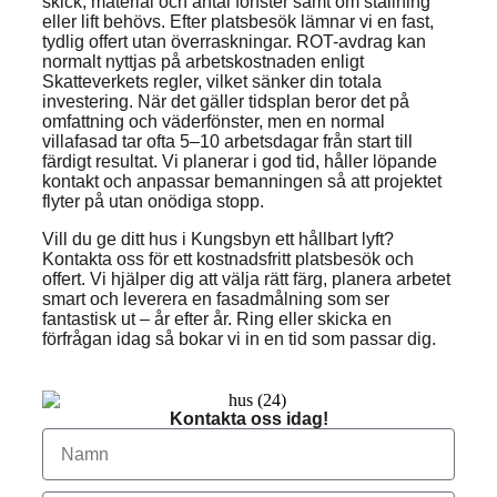
skick, material och antal fönster samt om ställning
eller lift behövs. Efter platsbesök lämnar vi en fast,
tydlig offert utan överraskningar. ROT-avdrag kan
normalt nyttjas på arbetskostnaden enligt
Skatteverkets regler, vilket sänker din totala
investering. När det gäller tidsplan beror det på
omfattning och väderfönster, men en normal
villafasad tar ofta 5–10 arbetsdagar från start till
färdigt resultat. Vi planerar i god tid, håller löpande
kontakt och anpassar bemanningen så att projektet
flyter på utan onödiga stopp.
Vill du ge ditt hus i Kungsbyn ett hållbart lyft?
Kontakta oss för ett kostnadsfritt platsbesök och
offert. Vi hjälper dig att välja rätt färg, planera arbetet
smart och leverera en fasadmålning som ser
fantastisk ut – år efter år. Ring eller skicka en
förfrågan idag så bokar vi in en tid som passar dig.
Kontakta oss idag!