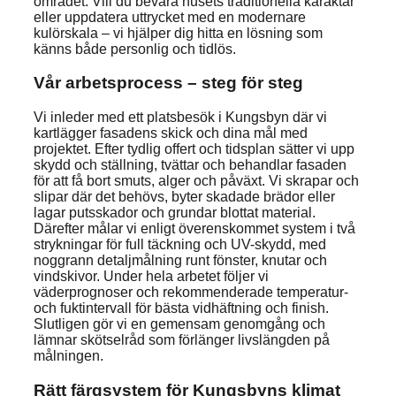
området. Vill du bevara husets traditionella karaktär
eller uppdatera uttrycket med en modernare
kulörskala – vi hjälper dig hitta en lösning som
känns både personlig och tidlös.
Vår arbetsprocess – steg för steg
Vi inleder med ett platsbesök i Kungsbyn där vi
kartlägger fasadens skick och dina mål med
projektet. Efter tydlig offert och tidsplan sätter vi upp
skydd och ställning, tvättar och behandlar fasaden
för att få bort smuts, alger och påväxt. Vi skrapar och
slipar där det behövs, byter skadade brädor eller
lagar putsskador och grundar blottat material.
Därefter målar vi enligt överenskommet system i två
strykningar för full täckning och UV-skydd, med
noggrann detaljmålning runt fönster, knutar och
vindskivor. Under hela arbetet följer vi
väderprognoser och rekommenderade temperatur-
och fuktintervall för bästa vidhäftning och finish.
Slutligen gör vi en gemensam genomgång och
lämnar skötselråd som förlänger livslängden på
målningen.
Rätt färgsystem för Kungsbyns klimat