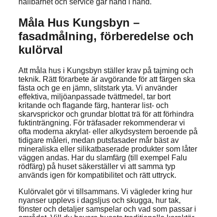
hållbarhet och service går hand i hand.
Måla Hus Kungsbyn –
fasadmålning, förberedelse och
kulörval
Att måla hus i Kungsbyn ställer krav på tajming och
teknik. Rätt förarbete är avgörande för att färgen ska
fästa och ge en jämn, slitstark yta. Vi använder
effektiva, miljöanpassade tvättmedel, tar bort
kritande och flagande färg, hanterar list- och
skarvsprickor och grundar blottat trä för att förhindra
fuktinträngning. För träfasader rekommenderar vi
ofta moderna akrylat- eller alkydsystem beroende på
tidigare måleri, medan putsfasader mår bäst av
mineraliska eller silikatbaserade produkter som låter
väggen andas. Har du slamfärg (till exempel Falu
rödfärg) på huset säkerställer vi att samma typ
används igen för kompatibilitet och rätt uttryck.
Kulörvalet gör vi tillsammans. Vi vägleder kring hur
nyanser upplevs i dagsljus och skugga, hur tak,
fönster och detaljer samspelar och vad som passar i