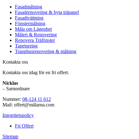
Fasadmålning
Fasadrenovering & byta träpanel
Fasadtvättning
Fönstermålning
Måla om Lägenhet
Måleri & Renovering
Renovera Träfönster
Tapetsering
Trapphusrenovering & målning
Kontakta oss
Kontakta oss idag för en fri offert.
Nicklas
– Samordnare
Nummer:
08-124 11 612
Mail: offert@målarna.com
Integritetspolicy
Fri Offert
Sitemap