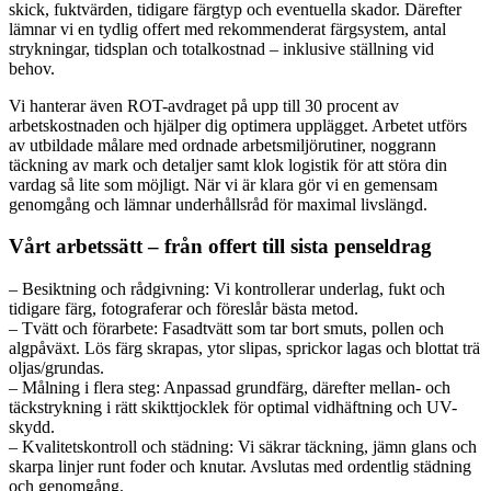
skick, fuktvärden, tidigare färgtyp och eventuella skador. Därefter
lämnar vi en tydlig offert med rekommenderat färgsystem, antal
strykningar, tidsplan och totalkostnad – inklusive ställning vid
behov.
Vi hanterar även ROT-avdraget på upp till 30 procent av
arbetskostnaden och hjälper dig optimera upplägget. Arbetet utförs
av utbildade målare med ordnade arbetsmiljörutiner, noggrann
täckning av mark och detaljer samt klok logistik för att störa din
vardag så lite som möjligt. När vi är klara gör vi en gemensam
genomgång och lämnar underhållsråd för maximal livslängd.
Vårt arbetssätt – från offert till sista penseldrag
– Besiktning och rådgivning: Vi kontrollerar underlag, fukt och
tidigare färg, fotograferar och föreslår bästa metod.
– Tvätt och förarbete: Fasadtvätt som tar bort smuts, pollen och
algpåväxt. Lös färg skrapas, ytor slipas, sprickor lagas och blottat trä
oljas/grundas.
– Målning i flera steg: Anpassad grundfärg, därefter mellan- och
täckstrykning i rätt skikttjocklek för optimal vidhäftning och UV-
skydd.
– Kvalitetskontroll och städning: Vi säkrar täckning, jämn glans och
skarpa linjer runt foder och knutar. Avslutas med ordentlig städning
och genomgång.