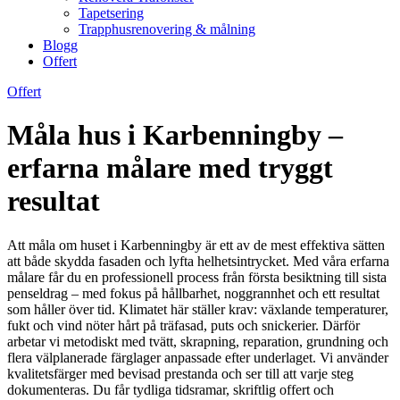
Tapetsering
Trapphusrenovering & målning
Blogg
Offert
Offert
Måla hus i Karbenningby –
erfarna målare med tryggt
resultat
Att måla om huset i Karbenningby är ett av de mest effektiva sätten
att både skydda fasaden och lyfta helhetsintrycket. Med våra erfarna
målare får du en professionell process från första besiktning till sista
penseldrag – med fokus på hållbarhet, noggrannhet och ett resultat
som håller över tid. Klimatet här ställer krav: växlande temperaturer,
fukt och vind nöter hårt på träfasad, puts och snickerier. Därför
arbetar vi metodiskt med tvätt, skrapning, reparation, grundning och
flera välplanerade färglager anpassade efter underlaget. Vi använder
kvalitetsfärger med bevisad prestanda och ser till att varje steg
dokumenteras. Du får tydliga tidsramar, skriftlig offert och