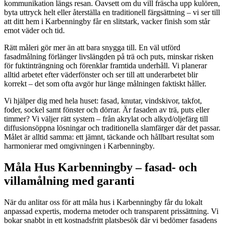
kommunikation längs resan. Oavsett om du vill fräscha upp kulören,
byta uttryck helt eller återställa en traditionell färgsättning – vi ser till
att ditt hem i Karbenningby får en slitstark, vacker finish som står
emot väder och tid.
Rätt måleri gör mer än att bara snygga till. En väl utförd
fasadmålning förlänger livslängden på trä och puts, minskar risken
för fuktinträngning och förenklar framtida underhåll. Vi planerar
alltid arbetet efter väderfönster och ser till att underarbetet blir
korrekt – det som ofta avgör hur länge målningen faktiskt håller.
Vi hjälper dig med hela huset: fasad, knutar, vindskivor, takfot,
foder, sockel samt fönster och dörrar. Är fasaden av trä, puts eller
timmer? Vi väljer rätt system – från akrylat och alkyd/oljefärg till
diffusionsöppna lösningar och traditionella slamfärger där det passar.
Målet är alltid samma: ett jämnt, täckande och hållbart resultat som
harmonierar med omgivningen i Karbenningby.
Måla Hus Karbenningby – fasad- och
villamålning med garanti
När du anlitar oss för att måla hus i Karbenningby får du lokalt
anpassad expertis, moderna metoder och transparent prissättning. Vi
bokar snabbt in ett kostnadsfritt platsbesök där vi bedömer fasadens