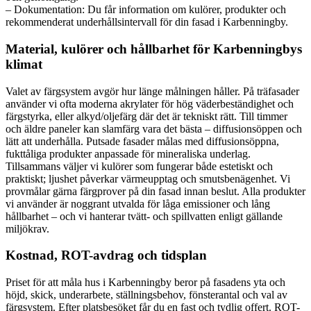
– Dokumentation: Du får information om kulörer, produkter och
rekommenderat underhållsintervall för din fasad i Karbenningby.
Material, kulörer och hållbarhet för Karbenningbys
klimat
Valet av färgsystem avgör hur länge målningen håller. På träfasader
använder vi ofta moderna akrylater för hög väderbeständighet och
färgstyrka, eller alkyd/oljefärg där det är tekniskt rätt. Till timmer
och äldre paneler kan slamfärg vara det bästa – diffusionsöppen och
lätt att underhålla. Putsade fasader målas med diffusionsöppna,
fukttåliga produkter anpassade för mineraliska underlag.
Tillsammans väljer vi kulörer som fungerar både estetiskt och
praktiskt; ljushet påverkar värmeupptag och smutsbenägenhet. Vi
provmålar gärna färgprover på din fasad innan beslut. Alla produkter
vi använder är noggrant utvalda för låga emissioner och lång
hållbarhet – och vi hanterar tvätt- och spillvatten enligt gällande
miljökrav.
Kostnad, ROT-avdrag och tidsplan
Priset för att måla hus i Karbenningby beror på fasadens yta och
höjd, skick, underarbete, ställningsbehov, fönsterantal och val av
färgsystem. Efter platsbesöket får du en fast och tydlig offert. ROT-