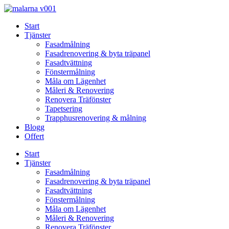
Skip
to
Start
content
Tjänster
Fasadmålning
Fasadrenovering & byta träpanel
Fasadtvättning
Fönstermålning
Måla om Lägenhet
Måleri & Renovering
Renovera Träfönster
Tapetsering
Trapphusrenovering & målning
Blogg
Offert
Start
Tjänster
Fasadmålning
Fasadrenovering & byta träpanel
Fasadtvättning
Fönstermålning
Måla om Lägenhet
Måleri & Renovering
Renovera Träfönster