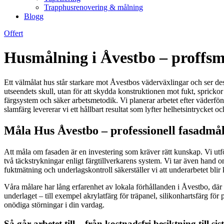
Trapphusrenovering & målning
Blogg
Offert
Husmålning i Åvestbo – proffsmå
Ett välmålat hus står starkare mot Åvestbos väderväxlingar och ser dessu
utseendets skull, utan för att skydda konstruktionen mot fukt, spric
färgsystem och säker arbetsmetodik. Vi planerar arbetet efter väderföns
slamfärg levererar vi ett hållbart resultat som lyfter helhetsintrycket 
Måla Hus Åvestbo – professionell fasadmål
Att måla om fasaden är en investering som kräver rätt kunskap. Vi ut
två täckstrykningar enligt färgtillverkarens system. Vi tar även hand om
fuktmätning och underlagskontroll säkerställer vi att underarbetet blir 
Våra målare har lång erfarenhet av lokala förhållanden i Åvestbo, där
underlaget – till exempel akrylatfärg för träpanel, silikonhartsfärg för p
onödiga störningar i din vardag.
Så går arbetet till – från kostnadsfri besiktning till si