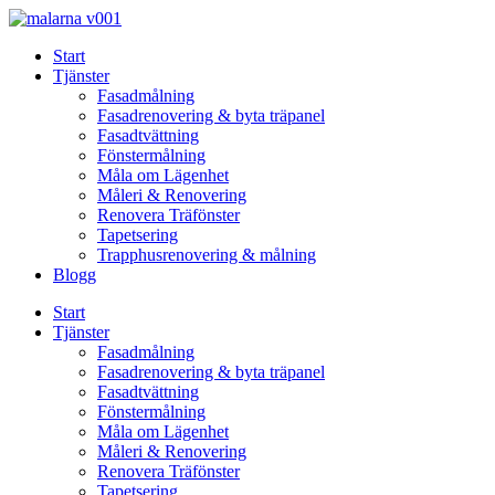
Skip
to
Start
content
Tjänster
Fasadmålning
Fasadrenovering & byta träpanel
Fasadtvättning
Fönstermålning
Måla om Lägenhet
Måleri & Renovering
Renovera Träfönster
Tapetsering
Trapphusrenovering & målning
Blogg
Start
Tjänster
Fasadmålning
Fasadrenovering & byta träpanel
Fasadtvättning
Fönstermålning
Måla om Lägenhet
Måleri & Renovering
Renovera Träfönster
Tapetsering