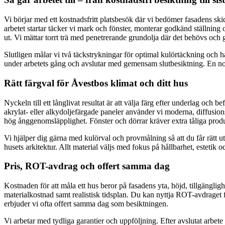
Vi börjar med ett kostnadsfritt platsbesök där vi bedömer fasadens skick
arbetet startar täcker vi mark och fönster, monterar godkänd ställning 
ut. Vi mättar torrt trä med penetrerande grundolja där det behövs och 
Slutligen målar vi två täckstrykningar för optimal kulörtäckning och h
under arbetets gång och avslutar med gemensam slutbesiktning. En nor
Rätt färgval för Åvestbos klimat och ditt hus
Nyckeln till ett långlivat resultat är att välja färg efter underlag och
akrylat- eller alkydoljefärgade paneler använder vi moderna, diffusio
hög ånggenomsläpplighet. Fönster och dörrar kräver extra tåliga produ
Vi hjälper dig gärna med kulörval och provmålning så att du får rätt
husets arkitektur. Allt material väljs med fokus på hållbarhet, estetik o
Pris, ROT-avdrag och offert samma dag
Kostnaden för att måla ett hus beror på fasadens yta, höjd, tillgänglig
materialkostnad samt realistisk tidsplan. Du kan nyttja ROT-avdraget f
erbjuder vi ofta offert samma dag som besiktningen.
Vi arbetar med tydliga garantier och uppföljning. Efter avslutat arbet