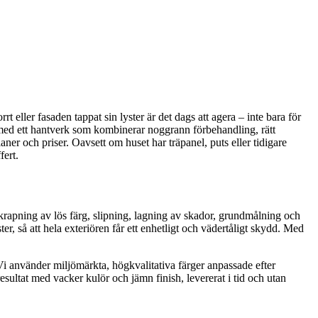
 eller fasaden tappat sin lyster är det dags att agera – inte bara för
 med ett hantverk som kombinerar noggrann förbehandling, rätt
ner och priser. Oavsett om huset har träpanel, puts eller tidigare
fert.
krapning av lös färg, slipning, lagning av skador, grundmålning och
er, så att hela exteriören får ett enhetligt och vädertåligt skydd. Med
Vi använder miljömärkta, högkvalitativa färger anpassade efter
t resultat med vacker kulör och jämn finish, levererat i tid och utan