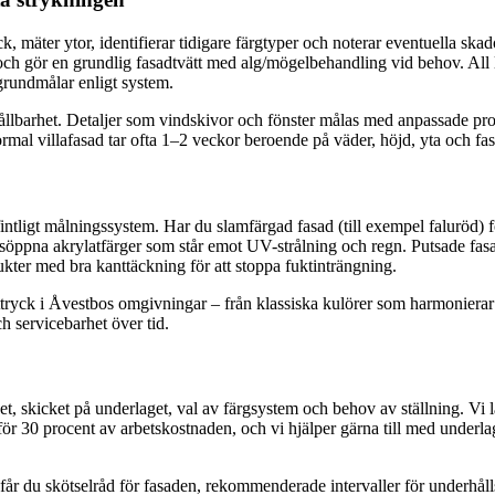
, mäter ytor, identifierar tidigare färgtyper och noterar eventuella skado
och gör en grundlig fasadtvätt med alg/mögelbehandling vid behov. All lö
grundmålar enligt system.
ållbarhet. Detaljer som vindskivor och fönster målas med anpassade produ
mal villafasad tar ofta 1–2 veckor beroende på väder, höjd, yta och fa
 befintligt målningssystem. Har du slamfärgad fasad (till exempel faluröd)
nsöppna akrylatfärger som står emot UV-strålning och regn. Putsade fas
kter med bra kanttäckning för att stoppa fuktinträngning.
 uttryck i Åvestbos omgivningar – från klassiska kulörer som harmonier
ch servicebarhet över tid.
het, skicket på underlaget, val av färgsystem och behov av ställning. Vi l
ör 30 procent av arbetskostnaden, och vi hjälper gärna till med underlag
e får du skötselråd för fasaden, rekommenderade intervaller för underhå