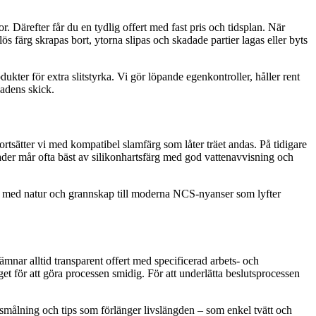
r. Därefter får du en tydlig offert med fast pris och tidsplan. När
s färg skrapas bort, ytorna slipas och skadade partier lagas eller byts
kter för extra slitstyrka. Vi gör löpande egenkontroller, håller rent
sadens skick.
 fortsätter vi med kompatibel slamfärg som låter träet andas. På tidigare
ader mår ofta bäst av silikonhartsfärg med god vattenavvisning och
ar med natur och grannskap till moderna NCS-nyanser som lyfter
ämnar alltid transparent offert med specificerad arbets- och
et för att göra processen smidig. För att underlätta beslutsprocessen
llsmålning och tips som förlänger livslängden – som enkel tvätt och