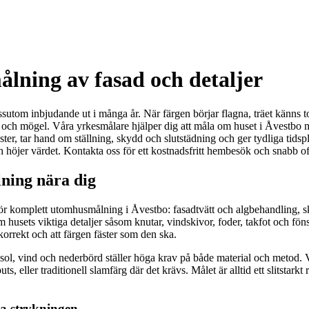
lning av fasad och detaljer
tom inbjudande ut i många år. När färgen börjar flagna, träet känns torrt
kor och mögel. Våra yrkesmålare hjälper dig att måla om huset i Åvestbo
ter, tar hand om ställning, skydd och slutstädning och ger tydliga tidspla
och höjer värdet. Kontakta oss för ett kostnadsfritt hembesök och snabb of
ning nära dig
för komplett utomhusmålning i Åvestbo: fasadtvätt och algbehandling, s
 husets viktiga detaljer såsom knutar, vindskivor, foder, takfot och fönst
korrekt och att färgen fäster som den ska.
 sol, vind och nederbörd ställer höga krav på både material och metod. 
uts, eller traditionell slamfärg där det krävs. Målet är alltid ett slitstark
sta strykningen