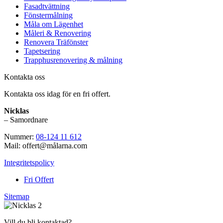
Fasadtvättning
Fönstermålning
Måla om Lägenhet
Måleri & Renovering
Renovera Träfönster
Tapetsering
Trapphusrenovering & målning
Kontakta oss
Kontakta oss idag för en fri offert.
Nicklas
– Samordnare
Nummer:
08-124 11 612
Mail: offert@målarna.com
Integritetspolicy
Fri Offert
Sitemap
Vill du bli kontaktad?