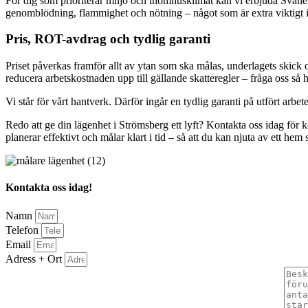
För dig som prioriterar miljö och inomhusklimat kan vi erbjuda Svan
genomblödning, flammighet och nötning – något som är extra viktigt i
Pris, ROT-avdrag och tydlig garanti
Priset påverkas framför allt av ytan som ska målas, underlagets skick 
reducera arbetskostnaden upp till gällande skatteregler – fråga oss så h
Vi står för vårt hantverk. Därför ingår en tydlig garanti på utfört arbe
Redo att ge din lägenhet i Strömsberg ett lyft? Kontakta oss idag för ko
planerar effektivt och målar klart i tid – så att du kan njuta av ett he
Kontakta oss idag!
Namn
Telefon
Email
Adress + Ort