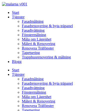
Skip
to
Start
content
Tjänster
Fasadmålning
Fasadrenovering & byta träpanel
Fasadtvättning
Fönstermålning
Måla om Lägenhet
Måleri & Renovering
Renovera Träfönster
Tapetsering
Trapphusrenovering & målning
Blogg
Start
Tjänster
Fasadmålning
Fasadrenovering & byta träpanel
Fasadtvättning
Fönstermålning
Måla om Lägenhet
Måleri & Renovering
Renovera Träfönster
Tapetsering