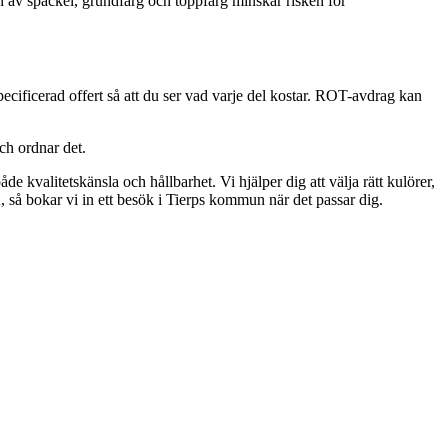
 av spackel, grundfärg och toppfärg minskar risken för
ecificerad offert så att du ser vad varje del kostar. ROT-avdrag kan
och ordnar det.
e kvalitetskänsla och hållbarhet. Vi hjälper dig att välja rätt kulörer,
u, så bokar vi in ett besök i Tierps kommun när det passar dig.