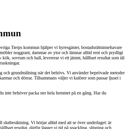
kommun
övriga Tierps kommun hjälper vi hyresgäster, bostadsrättsinnehavare
 möbler noggrant, dammar av ytor och lämnar alltid rent och prydligt
kök, sovrum och hall, levererar vi ett jämnt, hållbart resultat som tål
rraskningar.
lipning och grundmålning när det behövs. Vi använder beprövade metoder
, karmar och dörrar. Tillsammans väljer vi kulörer som passar ljuset i
tt du inte behöver packa ner hela hemmet på en gång. Har du
 slutbesiktning. Vi börjar alltid med att se över underlaget: är
ållbart resultat, därför lägger vi tid på spackling, slipning och