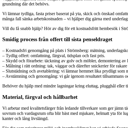
grundning där det behövs.
Vi lämnar tydliga, fasta priser baserat på yta, skick och önskad omfattn
många fall sänka arbetskostnaden – vi hjälper dig gärna med underlaget 
Vill du få snabb hjälp? Hör av dig för ett kostnadsfritt hembesök i St
Smidig process från offert till sista penseldraget
– Kostnadsfri genomgång på plats i Strömsberg: mätning, underlagsko
– Tydlig offert: omfattning, färgval, tidsplan och fast pris.
– Skydd och förarbete: täckning av golv och möbler, demontering av l
– Målning i rätt ordning: tak, väggar och därefter snickerier för rakare 
– Slutstädning och avetablering: vi lämnar hemmet lika prydligt som n
– Avstämning och genomgång: vi går igenom resultatet tillsammans och 
Behöver du hjälp med mindre lagningar kring eluttag, plugghål eller ti
Material, färgval och hållbarhet
Vi arbetar med kvalitetsfärger från ledande tillverkare som ger jämn t
sovrum och vardagsrum ofta blir bäst med mjukare, helmatt yta för lugn 
kanter och lång livslängd.