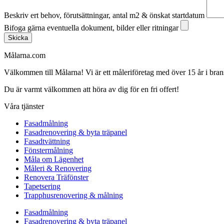
Beskriv ert behov, förutsättningar, antal m2 & önskat startdatum
Bifoga gärna eventuella dokument, bilder eller ritningar
Skicka
Målarna.com
Välkommen till Målarna! Vi är ett måleriföretag med över 15 år i bra
Du är varmt välkommen att höra av dig för en fri offert!
Våra tjänster
Fasadmålning
Fasadrenovering & byta träpanel
Fasadtvättning
Fönstermålning
Måla om Lägenhet
Måleri & Renovering
Renovera Träfönster
Tapetsering
Trapphusrenovering & målning
Fasadmålning
Fasadrenovering & byta träpanel