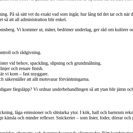
ing. På så sätt vet du exakt vad som ingår, hur lång tid det tar och när 
så att all administration blir enkel.
römsberg. Vi kommer ut, mäter, bedömer underlag, ger råd om kulörer och
ntroll och rådgivning.
ister vid behov, spackling, slipning och grundmålning.
linjer och renare finish.
är vi kom – fast snyggare.
säkerställer att allt motsvarar förväntningarna.
digare färgsläpp? Vi ordnar underbehandlingen så att ytan blir jämn och
äckning, låga emissioner och slitstarka ytor. I kök, hall och barnrum r
känsla och mindre reflexer. Snickerier – som lister, foder, dörrar och ga