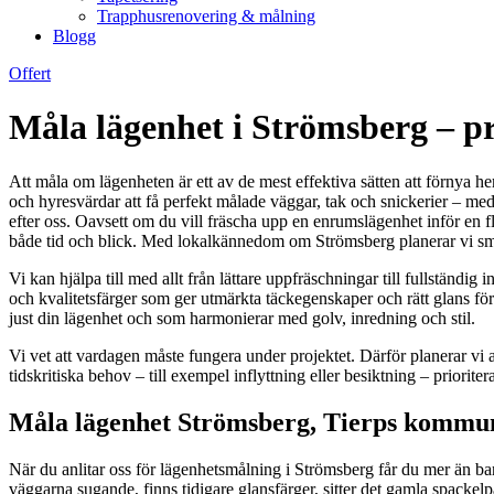
Trapphusrenovering & målning
Blogg
Offert
Måla lägenhet i Strömsberg – pr
Att måla om lägenheten är ett av de mest effektiva sätten att förnya 
och hyresvärdar att få perfekt målade väggar, tak och snickerier – me
efter oss. Oavsett om du vill fräscha upp en enrumslägenhet inför en fl
både tid och blick. Med lokalkännedom om Strömsberg planerar vi smidi
Vi kan hjälpa till med allt från lättare uppfräschningar till fullstän
och kvalitetsfärger som ger utmärkta täckegenskaper och rätt glans för va
just din lägenhet och som harmonierar med golv, inredning och stil.
Vi vet att vardagen måste fungera under projektet. Därför planerar vi
tidskritiska behov – till exempel inflyttning eller besiktning – prioriterar
Måla lägenhet Strömsberg, Tierps kommun –
När du anlitar oss för lägenhetsmålning i Strömsberg får du mer än bara 
väggarna sugande, finns tidigare glansfärger, sitter det gamla spackelpar