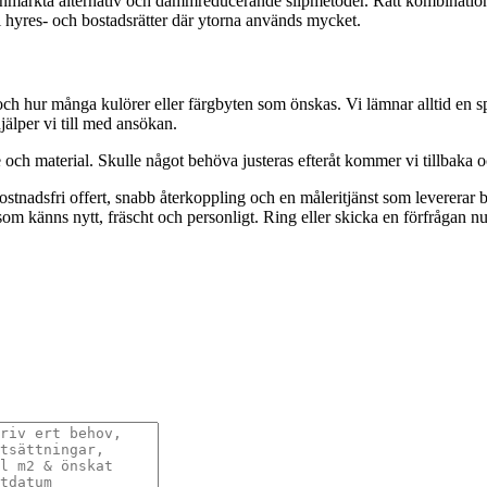
enmärkta alternativ och dammreducerande slipmetoder. Rätt kombination
 hyres- och bostadsrätter där ytorna används mycket.
och hur många kulörer eller färgbyten som önskas. Vi lämnar alltid en sp
jälper vi till med ansökan.
te och material. Skulle något behöva justeras efteråt kommer vi tillbaka 
stnadsfri offert, snabb återkoppling och en måleritjänst som levererar båd
m som känns nytt, fräscht och personligt. Ring eller skicka en förfrågan n