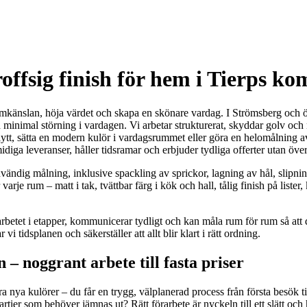
offsig finish för hem i Tierps 
hemkänslan, höja värdet och skapa en skönare vardag. I Strömsberg och 
d minimal störning i vardagen. Vi arbetar strukturerat, skyddar golv och
ytt, sätta en modern kulör i vardagsrummet eller göra en helomålning av 
ga leveranser, håller tidsramar och erbjuder tydliga offerter utan öve
dig invändig målning, inklusive spackling av sprickor, lagning av hål, s
rje rum – matt i tak, tvättbar färg i kök och hall, tålig finish på lister
 arbetet i etapper, kommunicerar tydligt och kan måla rum för rum så a
 vi tidsplanen och säkerställer att allt blir klart i rätt ordning.
 noggrant arbete till fasta priser
nya kulörer – du får en trygg, välplanerad process från första besök till
tier som behöver jämnas ut? Rätt förarbete är nyckeln till ett slätt och h