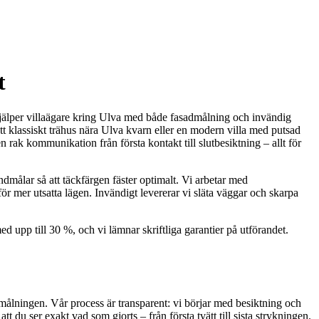
t
 hjälper villaägare kring Ulva med både fasadmålning och invändig
t klassiskt trähus nära Ulva kvarn eller en modern villa med putsad
n rak kommunikation från första kontakt till slutbesiktning – allt för
ndmålar så att täckfärgen fäster optimalt. Vi arbetar med
 för mer utsatta lägen. Invändigt levererar vi släta väggar och skarpa
upp till 30 %, och vi lämnar skriftliga garantier på utförandet.
målningen. Vår process är transparent: vi börjar med besiktning och
 du ser exakt vad som gjorts – från första tvätt till sista strykningen.