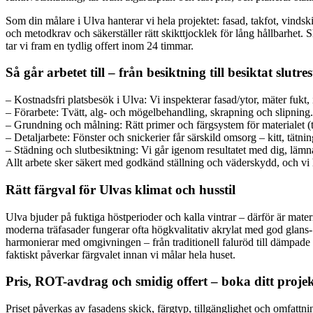
Som din målare i Ulva hanterar vi hela projektet: fasad, takfot, vindsk
och metodkrav och säkerställer rätt skikttjocklek för lång hållbarhet. S
tar vi fram en tydlig offert inom 24 timmar.
Så går arbetet till – från besiktning till besiktat slutres
– Kostnadsfri platsbesök i Ulva: Vi inspekterar fasad/ytor, mäter fukt, i
– Förarbete: Tvätt, alg- och mögelbehandling, skrapning och slipning. 
– Grundning och målning: Rätt primer och färgsystem för materialet (tr
– Detaljarbete: Fönster och snickerier får särskild omsorg – kitt, tätnin
– Städning och slutbesiktning: Vi går igenom resultatet med dig, lämna
Allt arbete sker säkert med godkänd ställning och väderskydd, och vi h
Rätt färgval för Ulvas klimat och husstil
Ulva bjuder på fuktiga höstperioder och kalla vintrar – därför är mater
moderna träfasader fungerar ofta högkvalitativ akrylat med god glans- 
harmonierar med omgivningen – från traditionell faluröd till dämpade g
faktiskt påverkar färgvalet innan vi målar hela huset.
Pris, ROT-avdrag och smidig offert – boka ditt proje
Priset påverkas av fasadens skick, färgtyp, tillgänglighet och omfattnin