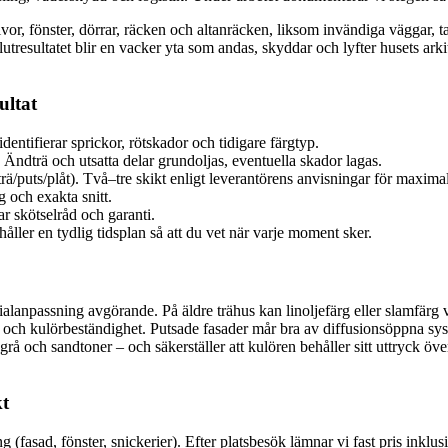
ivor, fönster, dörrar, räcken och altanräcken, liksom invändiga väggar, 
lutresultatet blir en vacker yta som andas, skyddar och lyfter husets ark
ultat
dentifierar sprickor, rötskador och tidigare färgtyp.
Ändträ och utsatta delar grundoljas, eventuella skador lagas.
ä/puts/plåt). Två–tre skikt enligt leverantörens anvisningar för maximal
g och exakta snitt.
r skötselråd och garanti.
åller en tydlig tidsplan så att du vet när varje moment sker.
ialanpassning avgörande. På äldre trähus kan linoljefärg eller slamfärg va
och kulörbeständighet. Putsade fasader mår bra av diffusionsöppna system
rå och sandtoner – och säkerställer att kulören behåller sitt uttryck öv
kt
g (fasad, fönster, snickerier). Efter platsbesök lämnar vi fast pris inklu