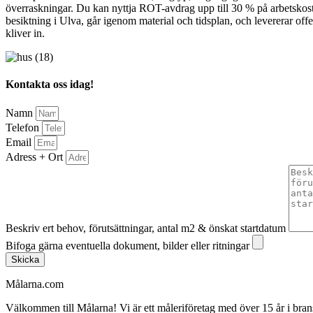
överraskningar. Du kan nyttja ROT-avdrag upp till 30 % på arbetskostn
besiktning i Ulva, går igenom material och tidsplan, och levererar offer
kliver in.
Kontakta oss idag!
Namn
Telefon
Email
Adress + Ort
Beskriv ert behov, förutsättningar, antal m2 & önskat startdatum
Bifoga gärna eventuella dokument, bilder eller ritningar
Skicka
Målarna.com
Välkommen till Målarna! Vi är ett måleriföretag med över 15 år i bra