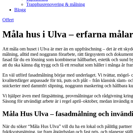
Trapphusrenovering & målning
Blogg
Offert
Måla hus i Ulva – erfarna målar
Att måla om huset i Ulva är mer än en uppfräschning – det är ett sky
målning, alltid med noggrann förarbete, rätt färgsystem och dokument
fasad får du en lösning som kombinerar hållbarhet, estetik och sund byg
att du ska känna dig trygg och få ett resultat som håller i många år fr
En väl utförd fasadmålning börjar med underlaget. Vi tvättar, mögel- oc
kvalitetsfärger anpassade för trä, puts och plåt – från klassisk slam- oc
snickerier med dammfri slipning, noggrann maskering och hållbara kulö
Vi hjälper även med färgsättning, provmålningar och rådgivning kring
Säsong för utvändigt arbete är i regel april–oktober, medan invändig m
Måla Hus Ulva – fasadmålning och invändig
När du söker “Måla Hus Ulva” vill du ha en lokal och pålitlig partner
fuktkvotsmätning, tar fram åtgärdsplan och fast pris, och planerar ställ