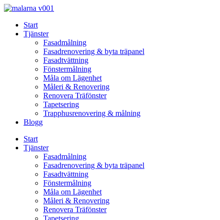
Skip
to
Start
content
Tjänster
Fasadmålning
Fasadrenovering & byta träpanel
Fasadtvättning
Fönstermålning
Måla om Lägenhet
Måleri & Renovering
Renovera Träfönster
Tapetsering
Trapphusrenovering & målning
Blogg
Start
Tjänster
Fasadmålning
Fasadrenovering & byta träpanel
Fasadtvättning
Fönstermålning
Måla om Lägenhet
Måleri & Renovering
Renovera Träfönster
Tapetsering