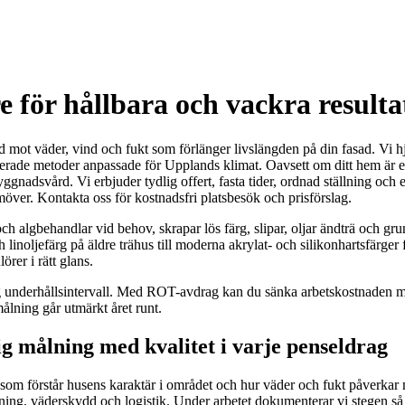
e för hållbara och vackra resulta
dd mot väder, vind och fukt som förlänger livslängden på din fasad. Vi
erade metoder anpassade för Upplands klimat. Oavsett om ditt hem är et
gnadsvård. Vi erbjuder tydlig offert, fasta tider, ordnad ställning och e
amöver. Kontakta oss för kostnadsfri platsbesök och prisförslag.
h algbehandlar vid behov, skrapar lös färg, slipar, oljar ändträ och gru
h linoljefärg på äldre trähus till moderna akrylat- och silikonhartsfärger
rer i rätt glans.
 underhållsintervall. Med ROT-avdrag kan du sänka arbetskostnaden med 
ålning går utmärkt året runt.
 målning med kvalitet i varje penseldrag
 som förstår husens karaktär i området och hur väder och fukt påverkar 
ning, väderskydd och logistik. Under arbetet dokumenterar vi stegen så att