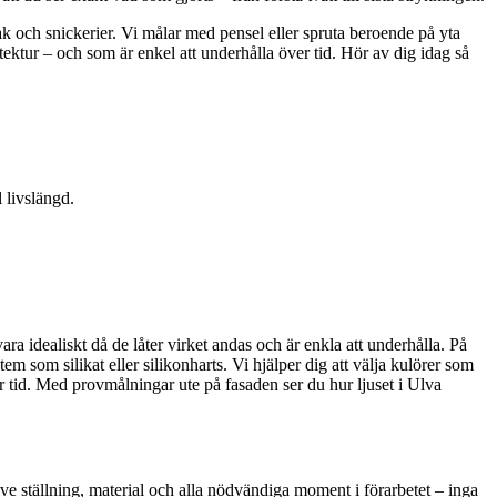
tak och snickerier. Vi målar med pensel eller spruta beroende på yta
itektur – och som är enkel att underhålla över tid. Hör av dig idag så
 livslängd.
ra idealiskt då de låter virket andas och är enkla att underhålla. På
 som silikat eller silikonharts. Vi hjälper dig att välja kulörer som
er tid. Med provmålningar ute på fasaden ser du hur ljuset i Ulva
sive ställning, material och alla nödvändiga moment i förarbetet – inga