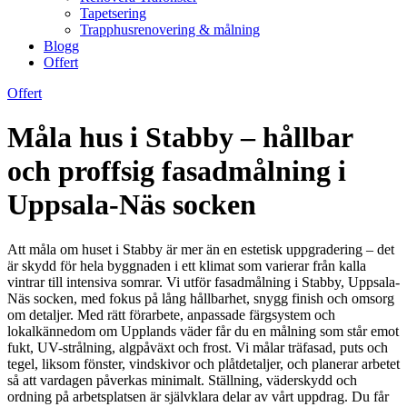
Tapetsering
Trapphusrenovering & målning
Blogg
Offert
Offert
Måla hus i Stabby – hållbar
och proffsig fasadmålning i
Uppsala-Näs socken
Att måla om huset i Stabby är mer än en estetisk uppgradering – det
är skydd för hela byggnaden i ett klimat som varierar från kalla
vintrar till intensiva somrar. Vi utför fasadmålning i Stabby, Uppsala-
Näs socken, med fokus på lång hållbarhet, snygg finish och omsorg
om detaljer. Med rätt förarbete, anpassade färgsystem och
lokalkännedom om Upplands väder får du en målning som står emot
fukt, UV-strålning, algpåväxt och frost. Vi målar träfasad, puts och
tegel, liksom fönster, vindskivor och plåtdetaljer, och planerar arbetet
så att vardagen påverkas minimalt. Ställning, väderskydd och
ordning på arbetsplatsen är självklara delar av vårt uppdrag. Du får