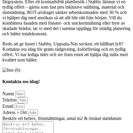
färgsystem. Efter ett kostnadsfritt platsbesök i Stabby lämnar vi en
tydlig offert – gärna som fast pris inklusive ställning, material och
slutstädning. ROT-avdraget sänker arbetskostnaden med 30 % och
vi hjälper dig med ansökan så att allt blir rätt från början. Vill du
kombinera fasaden med fönster- och snickerimålning eller byte av
skadade brädor, tar vi med det i samma upplägg för smidig planering
och bättre totalekonomi.
Redo att ge huset i Stabby, Uppsala-Näs socken, ett hållbart lyft?
Kontakta oss idag för gratis rådgivning, kulörförslag och en tydlig
offert. Vi har lediga tider och ser fram emot att hjälpa dig måla med
kvalitet som håller.
Kontakta oss idag!
Namn
Telefon
Email
Adress + Ort
Beskriv ert behov, förutsättningar, antal m2 & önskat startdatum