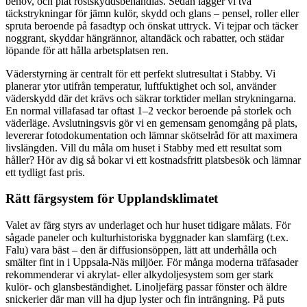
behov, och plåt rostskyddsbehandlas. Sedan lägger vi två
täckstrykningar för jämn kulör, skydd och glans – pensel, roller eller
spruta beroende på fasadtyp och önskat uttryck. Vi tejpar och täcker
noggrant, skyddar hängrännor, altandäck och rabatter, och städar
löpande för att hålla arbetsplatsen ren.
Väderstyrning är centralt för ett perfekt slutresultat i Stabby. Vi
planerar ytor utifrån temperatur, luftfuktighet och sol, använder
väderskydd där det krävs och säkrar torktider mellan strykningarna.
En normal villafasad tar oftast 1–2 veckor beroende på storlek och
väderläge. Avslutningsvis gör vi en gemensam genomgång på plats,
levererar fotodokumentation och lämnar skötselråd för att maximera
livslängden. Vill du måla om huset i Stabby med ett resultat som
håller? Hör av dig så bokar vi ett kostnadsfritt platsbesök och lämnar
ett tydligt fast pris.
Rätt färgsystem för Upplandsklimatet
Valet av färg styrs av underlaget och hur huset tidigare målats. För
sågade paneler och kulturhistoriska byggnader kan slamfärg (t.ex.
Falu) vara bäst – den är diffusionsöppen, lätt att underhålla och
smälter fint in i Uppsala-Näs miljöer. För många moderna träfasader
rekommenderar vi akrylat- eller alkydoljesystem som ger stark
kulör- och glansbeständighet. Linoljefärg passar fönster och äldre
snickerier där man vill ha djup lyster och fin inträngning. På puts