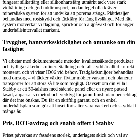
fungerar silikatfärg eller silikonhartsfärg utmärkt tack vare stark
vidhäftning och god fukttransport, medan tegel ofta kräver
mineraliska system för att undvika att porerna stängs. Plåtdetaljer
behandlas med rostskydd och täckfärg för lång livslängd. Med rätt
system motverkar vi flagning, sprickor och algpåväxt och förlänger
underhållsintervallet markant.
Trygghet, hantverksskicklighet och omtanke om din
fastighet
Vi arbetar med dokumenterade metoder, kvalitetssäkrade produkter
och tydliga säkerhetsrutiner. Ställning och fallskydd är alltid korrekt
monterat, och vi visar ID06 vid behov. Trädgårdsmiljöer behandlas
med omsorg – vi täcker växter, flyttar möbler varsamt och planerar
transporter för att störa så lite som möjligt. Oavsett om din villa i
Stabby är ett 50-talshus med stående panel eller en nyare putsad
fasad, anpassar vi metod och verktyg för jämn finish utan penseldrag
där det inte önskas. Du får en skriftlig garanti och en enkel
underhållsplan som gör att huset fortsätter vara vackert och skyddat i
många år.
Pris, ROT-avdrag och snabb offert i Stabby
Priset påverkas av fasadens storlek, underlagets skick och val av