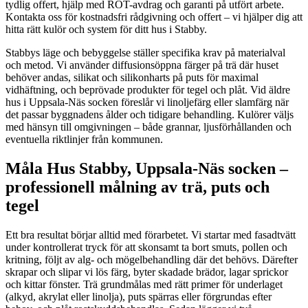
tydlig offert, hjälp med ROT-avdrag och garanti på utfört arbete.
Kontakta oss för kostnadsfri rådgivning och offert – vi hjälper dig att
hitta rätt kulör och system för ditt hus i Stabby.
Stabbys läge och bebyggelse ställer specifika krav på materialval
och metod. Vi använder diffusionsöppna färger på trä där huset
behöver andas, silikat och silikonharts på puts för maximal
vidhäftning, och beprövade produkter för tegel och plåt. Vid äldre
hus i Uppsala-Näs socken föreslår vi linoljefärg eller slamfärg när
det passar byggnadens ålder och tidigare behandling. Kulörer väljs
med hänsyn till omgivningen – både grannar, ljusförhållanden och
eventuella riktlinjer från kommunen.
Måla Hus Stabby, Uppsala-Näs socken –
professionell målning av trä, puts och
tegel
Ett bra resultat börjar alltid med förarbetet. Vi startar med fasadtvätt
under kontrollerat tryck för att skonsamt ta bort smuts, pollen och
kritning, följt av alg- och mögelbehandling där det behövs. Därefter
skrapar och slipar vi lös färg, byter skadade brädor, lagar sprickor
och kittar fönster. Trä grundmålas med rätt primer för underlaget
(alkyd, akrylat eller linolja), puts spärras eller förgrundas efter