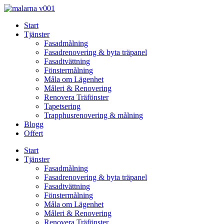
Skip
to
Start
content
Tjänster
Fasadmålning
Fasadrenovering & byta träpanel
Fasadtvättning
Fönstermålning
Måla om Lägenhet
Måleri & Renovering
Renovera Träfönster
Tapetsering
Trapphusrenovering & målning
Blogg
Offert
Start
Tjänster
Fasadmålning
Fasadrenovering & byta träpanel
Fasadtvättning
Fönstermålning
Måla om Lägenhet
Måleri & Renovering
Renovera Träfönster