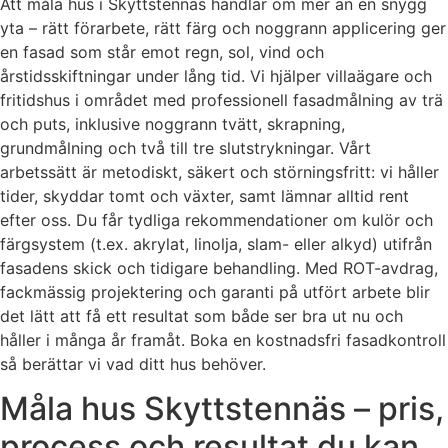
Att måla hus i Skyttstennäs handlar om mer än en snygg
yta – rätt förarbete, rätt färg och noggrann applicering ger
en fasad som står emot regn, sol, vind och
årstidsskiftningar under lång tid. Vi hjälper villaägare och
fritidshus i området med professionell fasadmålning av trä
och puts, inklusive noggrann tvätt, skrapning,
grundmålning och två till tre slutstrykningar. Vårt
arbetssätt är metodiskt, säkert och störningsfritt: vi håller
tider, skyddar tomt och växter, samt lämnar alltid rent
efter oss. Du får tydliga rekommendationer om kulör och
färgsystem (t.ex. akrylat, linolja, slam- eller alkyd) utifrån
fasadens skick och tidigare behandling. Med ROT-avdrag,
fackmässig projektering och garanti på utfört arbete blir
det lätt att få ett resultat som både ser bra ut nu och
håller i många år framåt. Boka en kostnadsfri fasadkontroll
så berättar vi vad ditt hus behöver.
Måla hus Skyttstennäs – pris,
process och resultat du kan