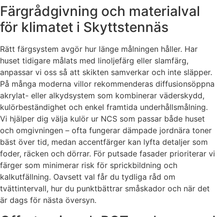
Färgrådgivning och materialval
för klimatet i Skyttstennäs
Rätt färgsystem avgör hur länge målningen håller. Har
huset tidigare målats med linoljefärg eller slamfärg,
anpassar vi oss så att skikten samverkar och inte släpper.
På många moderna villor rekommenderas diffusionsöppna
akrylat- eller alkydsystem som kombinerar väderskydd,
kulörbeständighet och enkel framtida underhållsmålning.
Vi hjälper dig välja kulör ur NCS som passar både huset
och omgivningen – ofta fungerar dämpade jordnära toner
bäst över tid, medan accentfärger kan lyfta detaljer som
foder, räcken och dörrar. För putsade fasader prioriterar vi
färger som minimerar risk för sprickbildning och
kalkutfällning. Oavsett val får du tydliga råd om
tvättintervall, hur du punktbättrar småskador och när det
är dags för nästa översyn.