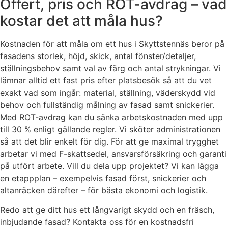
Offert, pris och ROT-avdrag – vad
kostar det att måla hus?
Kostnaden för att måla om ett hus i Skyttstennäs beror på
fasadens storlek, höjd, skick, antal fönster/detaljer,
ställningsbehov samt val av färg och antal strykningar. Vi
lämnar alltid ett fast pris efter platsbesök så att du vet
exakt vad som ingår: material, ställning, väderskydd vid
behov och fullständig målning av fasad samt snickerier.
Med ROT-avdrag kan du sänka arbetskostnaden med upp
till 30 % enligt gällande regler. Vi sköter administrationen
så att det blir enkelt för dig. För att ge maximal trygghet
arbetar vi med F-skattsedel, ansvarsförsäkring och garanti
på utfört arbete. Vill du dela upp projektet? Vi kan lägga
en etappplan – exempelvis fasad först, snickerier och
altanräcken därefter – för bästa ekonomi och logistik.
Redo att ge ditt hus ett långvarigt skydd och en fräsch,
inbjudande fasad? Kontakta oss för en kostnadsfri