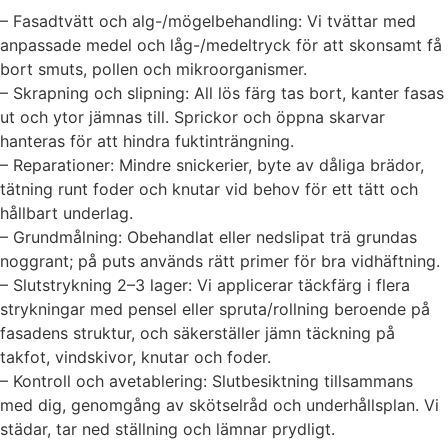
– Fasadtvätt och alg-/mögelbehandling: Vi tvättar med
anpassade medel och låg-/medeltryck för att skonsamt få
bort smuts, pollen och mikroorganismer.
– Skrapning och slipning: All lös färg tas bort, kanter fasas
ut och ytor jämnas till. Sprickor och öppna skarvar
hanteras för att hindra fuktinträngning.
– Reparationer: Mindre snickerier, byte av dåliga brädor,
tätning runt foder och knutar vid behov för ett tätt och
hållbart underlag.
– Grundmålning: Obehandlat eller nedslipat trä grundas
noggrant; på puts används rätt primer för bra vidhäftning.
– Slutstrykning 2–3 lager: Vi applicerar täckfärg i flera
strykningar med pensel eller spruta/rollning beroende på
fasadens struktur, och säkerställer jämn täckning på
takfot, vindskivor, knutar och foder.
– Kontroll och avetablering: Slutbesiktning tillsammans
med dig, genomgång av skötselråd och underhållsplan. Vi
städar, tar ned ställning och lämnar prydligt.