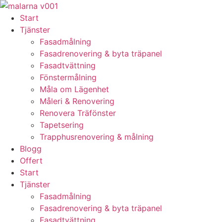
Skip
to
Start
content
Tjänster
Fasadmålning
Fasadrenovering & byta träpanel
Fasadtvättning
Fönstermålning
Måla om Lägenhet
Måleri & Renovering
Renovera Träfönster
Tapetsering
Trapphusrenovering & målning
Blogg
Offert
Start
Tjänster
Fasadmålning
Fasadrenovering & byta träpanel
Fasadtvättning