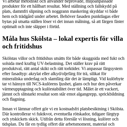
Vi arbetar metodiskt och använder beprövade, miljöanpassade
produkter för ett hållbart resultat. Med ställning och fallskydd på
plats, dammfri slipning och noggrann maskering skyddar vi både
hem och trädgård under arbetet. Behöver fasaden punktlagas eller
bytas på utsatta ställen löser vi det innan målning, så att färgen fäster
optimalt och inte släpper i förtid.
Måla hus Skölsta – lokal expertis för villa
och fritidshus
Skölstas villor och fritidshus utsätts för både skuggsida med fukt och
solsida med kraftig UV-belastning. Det ställer krav på rätt
produktval, rätt antal skikt och rätt torktider. Vi anpassar färgsystem
efter fasadtyp: akrylat eller alkyd/oljefärg för trä, silikat för
mineraliska underlag och slamfärg där det är lämpligt. Vid kulörbyte
tar vi hänsyn till NCS-kulörens ljushet, glans och hur den påverkar
värmeupptagning och kulörstabilitet över tid. Målet är ett vackert,
jämnt och slitstarkt resultat som står emot algangrepp, sprickbildning
och flagning.
Innan vi lämnar offert gör vi en kostnadsfri platsbesiktning i Skölsta.
Där kontrollerar vi fuktkvot, eventuella rötskador, tidigare färgtyp
och ytskickets skick. Utifrån detta föreslår vi lösning, kulörer och
tidsplan. Du får en tydlig offert där arbetsmoment, material och