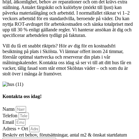
höjd, åtkomlighet, behov av reparationer och om det krävs extra
ställning. Antalet färgskikt och kulörbyte (mörkt till ljust) kan
påverka materialåtgång och arbetstid. I normalfallet räknar vi 1–2
veckors arbetstid för en standardvilla, beroende på väder. Du kan
nyttja ROT-avdraget för arbetskostnaden och sänka totalpriset med
upp till 30 % enligt gällande regler. Vi hanterar ansökan åt dig och
specificerar arbetsdelen tydligt på fakturan.
Vill du få ett snabbt riktpris? Hör av dig för en kostnadsfri
besiktning på plats i Skölsta. Vi lämnar offert inom 24 timmar,
föreslår optimal startvecka och reserverar din plats i vår
målningskalender. Kontakta oss idag så ser vi till att ditt hus får en
vacker, tålig fasad som står emot Skölstas väder – och som du är
stolt över i många år framöver.
Kontakta oss idag!
Namn
Telefon
Email
Adress + Ort
Beskriv ert behov, förutsättningar, antal m2 & önskat startdatum