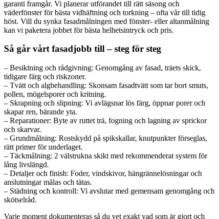
garanti framgår. Vi planerar utförandet till rätt säsong och
väderfönster för bästa vidhäftning och torkning – ofta vår till tidig
höst. Vill du synka fasadmålningen med fönster- eller altanmålning
kan vi paketera jobbet för bästa helhetsintryck och pris.
Så går vårt fasadjobb till – steg för steg
– Besiktning och rådgivning: Genomgång av fasad, träets skick,
tidigare färg och riskzoner.
– Tvätt och algbehandling: Skonsam fasadtvätt som tar bort smuts,
pollen, mögelsporer och kritning.
– Skrapning och slipning: Vi avlägsnar lös färg, öppnar porer och
skapar ren, bärande yta.
– Reparationer: Byte av ruttet trä, fogning och lagning av sprickor
och skarvar.
– Grundmålning: Rostskydd på spikskallar, knutpunkter förseglas,
rätt primer för underlaget.
– Täckmålning: 2 välstrukna skikt med rekommenderat system för
lång livslängd.
– Detaljer och finish: Foder, vindskivor, hängrännelösningar och
anslutningar målas och tätas.
– Städning och kontroll: Vi avslutar med gemensam genomgång och
skötselråd.
Varje moment dokumenteras så du vet exakt vad som är gjort och