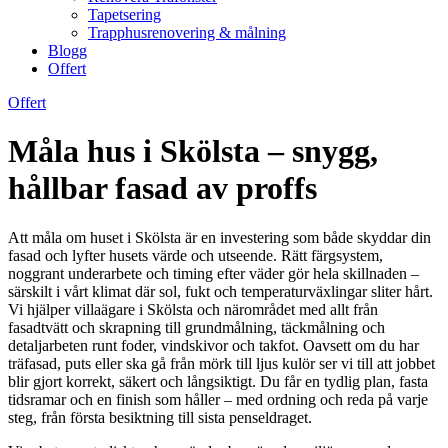
Tapetsering
Trapphusrenovering & målning
Blogg
Offert
Offert
Måla hus i Skölsta – snygg,
hållbar fasad av proffs
Att måla om huset i Skölsta är en investering som både skyddar din
fasad och lyfter husets värde och utseende. Rätt färgsystem,
noggrant underarbete och timing efter väder gör hela skillnaden –
särskilt i vårt klimat där sol, fukt och temperaturväxlingar sliter hårt.
Vi hjälper villaägare i Skölsta och närområdet med allt från
fasadtvätt och skrapning till grundmålning, täckmålning och
detaljarbeten runt foder, vindskivor och takfot. Oavsett om du har
träfasad, puts eller ska gå från mörk till ljus kulör ser vi till att jobbet
blir gjort korrekt, säkert och långsiktigt. Du får en tydlig plan, fasta
tidsramar och en finish som håller – med ordning och reda på varje
steg, från första besiktning till sista penseldraget.