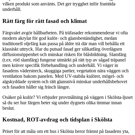
vilken produkt som använts. Det ger trygghet inför framtida
underhåll.
Rätt färg för rätt fasad och klimat
Färgvalet avgör hållbarheten. På träfasader rekommenderar vi ofta
modern akrylat för god kulör- och glansbeständighet, medan
traditionell oljefärg kan passa på äldre trä där man vill behålla ett
klassiskt uttryck. Har du putsad fasad ger silikatfärg överlägsen
diffusionsöppenhet och minskar risken för blåsbildning. Slamfärg
(t.ex. röd slamfärg) fungerar utmärkt på rätt typ av sågad träpanel
men kräver specifik förbehandling och underhåll. Vi väger in
fasadens väderstreck, skuggiga partier, vegetation nära väggen och
ventilation bakom panelen. Med UV-stabila kulörer, mögel- och
algskyddade system och rätt glansnivå minskar underhållsbehovet
och fasaden håller sig fräsch längre.
Osäker på kulör? Vi erbjuder provmålning på väggen i Skölsta-ljuset
så du ser hur färgen beter sig under dygnets olika timmar innan
beslut.
Kostnad, ROT-avdrag och tidsplan i Skölsta
Priset för att måla om ett hus i Skölsta beror främst på fasadens yta,