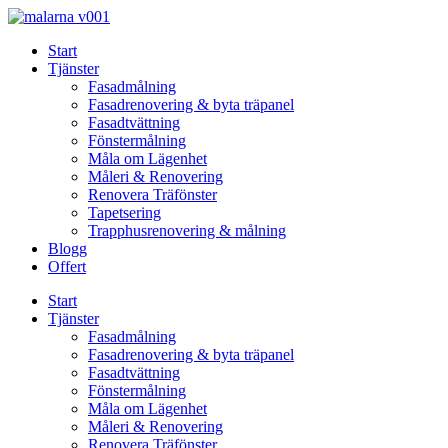
Skip
to
Start
content
Tjänster
Fasadmålning
Fasadrenovering & byta träpanel
Fasadtvättning
Fönstermålning
Måla om Lägenhet
Måleri & Renovering
Renovera Träfönster
Tapetsering
Trapphusrenovering & målning
Blogg
Offert
Start
Tjänster
Fasadmålning
Fasadrenovering & byta träpanel
Fasadtvättning
Fönstermålning
Måla om Lägenhet
Måleri & Renovering
Renovera Träfönster