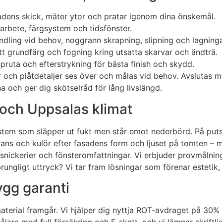
sadens skick, mäter ytor och pratar igenom dina önskemål.
 arbete, färgsystem och tidsfönster.
dling vid behov, noggrann skrapning, slipning och lagning
ätt grundfärg och fogning kring utsatta skarvar och ändträ.
pruta och efterstrykning för bästa finish och skydd.
ötter och plåtdetaljer ses över och målas vid behov. Avslut
a och ger dig skötselråd för lång livslängd.
 och Uppsalas klimat
stem som släpper ut fukt men står emot nederbörd. På puts
glans och kulör efter fasadens form och ljuset på tomten – m
snickerier och fönsteromfattningar. Vi erbjuder provmålning
sprungligt uttryck? Vi tar fram lösningar som förenar estetik,
ygg garanti
aterial framgår. Vi hjälper dig nyttja ROT-avdraget på 30%