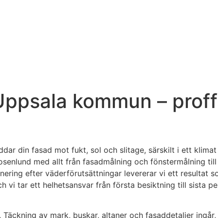
Uppsala kommun – proff
ddar din fasad mot fukt, sol och slitage, särskilt i ett kli
 Rosenlund med allt från fasadmålning och fönstermålning til
ering efter väderförutsättningar levererar vi ett resultat s
ch vi tar ett helhetsansvar från första besiktning till sista
. Täckning av mark, buskar, altaner och fasaddetaljer ingår