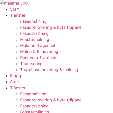
Skip
to
Start
content
Tjänster
Fasadmålning
Fasadrenovering & byta träpanel
Fasadtvättning
Fönstermålning
Måla om Lägenhet
Måleri & Renovering
Renovera Träfönster
Tapetsering
Trapphusrenovering & målning
Blogg
Start
Tjänster
Fasadmålning
Fasadrenovering & byta träpanel
Fasadtvättning
Fönstermålning