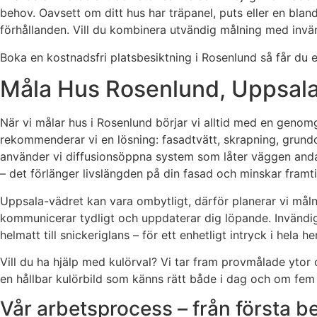
behov. Oavsett om ditt hus har träpanel, puts eller en blan
förhållanden. Vill du kombinera utvändig målning med invänd
Boka en kostnadsfri platsbesiktning i Rosenlund så får du e
Måla Hus Rosenlund, Uppsala 
När vi målar hus i Rosenlund börjar vi alltid med en genomgå
rekommenderar vi en lösning: fasadtvätt, skrapning, grundo
använder vi diffusionsöppna system som låter väggen andas, 
– det förlänger livslängden på din fasad och minskar framti
Uppsala-vädret kan vara ombytligt, därför planerar vi målnin
kommunicerar tydligt och uppdaterar dig löpande. Invändigt
helmatt till snickeriglans – för ett enhetligt intryck i hela 
Vill du ha hjälp med kulörval? Vi tar fram provmålade ytor
en hållbar kulörbild som känns rätt både i dag och om fem 
Vår arbetsprocess – från första be