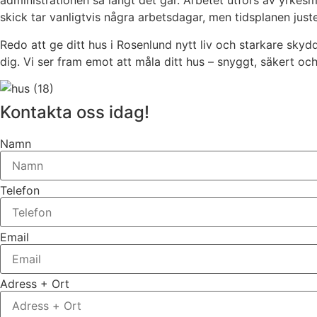
administrationen så långt det går. Arbetet utförs av yrkesmå
skick tar vanligtvis några arbetsdagar, men tidsplanen juste
Redo att ge ditt hus i Rosenlund nytt liv och starkare skyd
dig. Vi ser fram emot att måla ditt hus – snyggt, säkert och 
Kontakta oss idag!
Namn
Telefon
Email
Adress + Ort