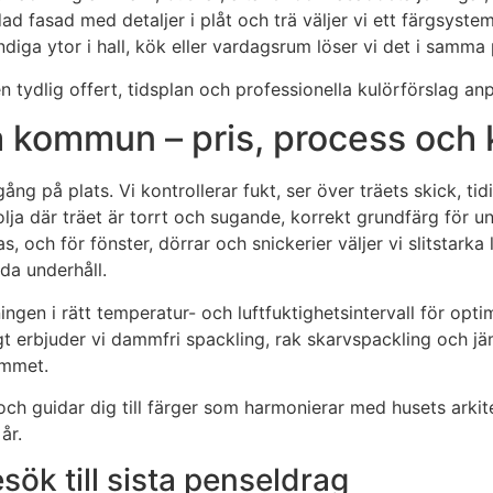
dad fasad med detaljer i plåt och trä väljer vi ett färgsys
iga ytor i hall, kök eller vardagsrum löser vi det i samma 
n tydlig offert, tidsplan och professionella kulörförslag an
kommun – pris, process och k
ng på plats. Vi kontrollerar fukt, ser över träets skick, ti
lja där träet är torrt och sugande, korrekt grundfärg för u
och för fönster, dörrar och snickerier väljer vi slitstarka 
da underhåll.
gen i rätt temperatur- och luftfuktighetsintervall för optima
 erbjuder vi dammfri spackling, rak skarvspackling och jäm
hemmet.
 och guidar dig till färger som harmonierar med husets arki
år.
sök till sista penseldrag