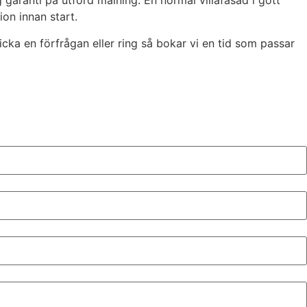
g garanti på utförd målning. En normal villafasad i gott
ion innan start.
icka en förfrågan eller ring så bokar vi en tid som passar