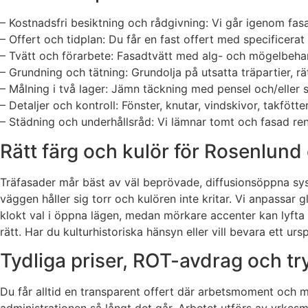
– Kostnadsfri besiktning och rådgivning: Vi går igenom fa
– Offert och tidplan: Du får en fast offert med specificerat
– Tvätt och förarbete: Fasadtvätt med alg- och mögelbehan
– Grundning och tätning: Grundolja på utsatta träpartier, r
– Målning i två lager: Jämn täckning med pensel och/eller s
– Detaljer och kontroll: Fönster, knutar, vindskivor, takf
– Städning och underhållsråd: Vi lämnar tomt och fasad ren
Rätt färg och kulör för Rosenlund
Träfasader mår bäst av väl beprövade, diffusionsöppna sy
väggen håller sig torr och kulören inte kritar. Vi anpassar 
klokt val i öppna lägen, medan mörkare accenter kan lyfta 
rätt. Har du kulturhistoriska hänsyn eller vill bevara ett ur
Tydliga priser, ROT-avdrag och tr
Du får alltid en transparent offert där arbetsmoment och m