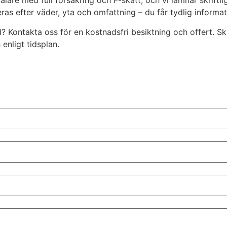
lare med full försäkring och F-skatt, och vi lämnar skriftli
ras efter väder, yta och omfattning – du får tydlig informat
d? Kontakta oss för en kostnadsfri besiktning och offert. Sk
enligt tidsplan.