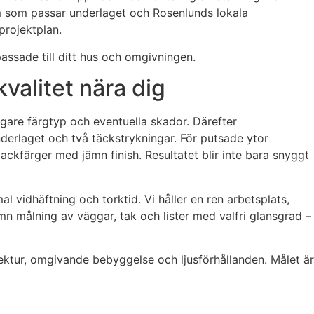
tem som passar underlaget och Rosenlunds lokala
projektplan.
passade till ditt hus och omgivningen.
valitet nära dig
digare färgtyp och eventuella skador. Därefter
nderlaget och två täckstrykningar. För putsade ytor
lackfärger med jämn finish. Resultatet blir inte bara snyggt
l vidhäftning och torktid. Vi håller en ren arbetsplats,
n målning av väggar, tak och lister med valfri glansgrad –
tektur, omgivande bebyggelse och ljusförhållanden. Målet är