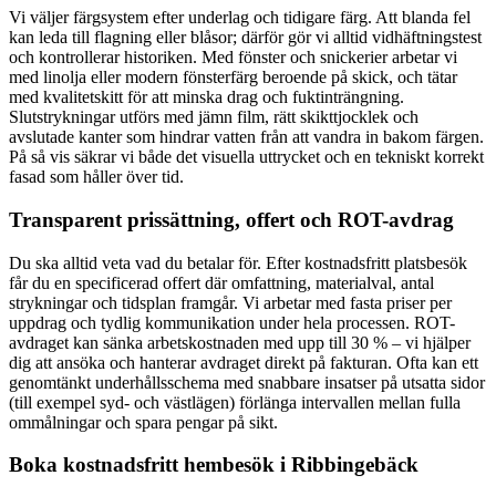
Vi väljer färgsystem efter underlag och tidigare färg. Att blanda fel
kan leda till flagning eller blåsor; därför gör vi alltid vidhäftningstest
och kontrollerar historiken. Med fönster och snickerier arbetar vi
med linolja eller modern fönsterfärg beroende på skick, och tätar
med kvalitetskitt för att minska drag och fuktinträngning.
Slutstrykningar utförs med jämn film, rätt skikttjocklek och
avslutade kanter som hindrar vatten från att vandra in bakom färgen.
På så vis säkrar vi både det visuella uttrycket och en tekniskt korrekt
fasad som håller över tid.
Transparent prissättning, offert och ROT-avdrag
Du ska alltid veta vad du betalar för. Efter kostnadsfritt platsbesök
får du en specificerad offert där omfattning, materialval, antal
strykningar och tidsplan framgår. Vi arbetar med fasta priser per
uppdrag och tydlig kommunikation under hela processen. ROT-
avdraget kan sänka arbetskostnaden med upp till 30 % – vi hjälper
dig att ansöka och hanterar avdraget direkt på fakturan. Ofta kan ett
genomtänkt underhållsschema med snabbare insatser på utsatta sidor
(till exempel syd- och västlägen) förlänga intervallen mellan fulla
ommålningar och spara pengar på sikt.
Boka kostnadsfritt hembesök i Ribbingebäck