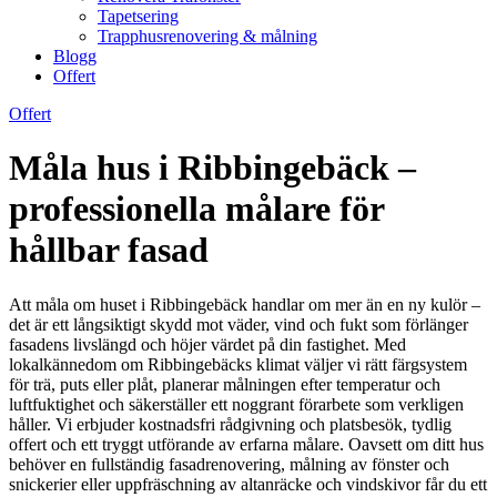
Tapetsering
Trapphusrenovering & målning
Blogg
Offert
Offert
Måla hus i Ribbingebäck –
professionella målare för
hållbar fasad
Att måla om huset i Ribbingebäck handlar om mer än en ny kulör –
det är ett långsiktigt skydd mot väder, vind och fukt som förlänger
fasadens livslängd och höjer värdet på din fastighet. Med
lokalkännedom om Ribbingebäcks klimat väljer vi rätt färgsystem
för trä, puts eller plåt, planerar målningen efter temperatur och
luftfuktighet och säkerställer ett noggrant förarbete som verkligen
håller. Vi erbjuder kostnadsfri rådgivning och platsbesök, tydlig
offert och ett tryggt utförande av erfarna målare. Oavsett om ditt hus
behöver en fullständig fasadrenovering, målning av fönster och
snickerier eller uppfräschning av altanräcke och vindskivor får du ett