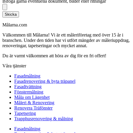
Bifoga gärna eventuella dokument, bilder eller ritningar
Skicka
Målarna.com
Välkommen till Målarna! Vi är ett måleriföretag med över 15 år i
branschen. Under den tiden har vi utfört mängder av måleriuppdrag,
renoveringar, tapetseringar och mycket annat.
Du är varmt välkommen att höra av dig för en fri offert!
Våra tjänster
Fasadmålning
Fasadrenovering & byta träpanel
Fasadtvättning
Fönstermålning
Måla om Lägenhet
Måleri & Renovering
Renovera Träfönster
Tapetsering
Trapphusrenovering & målning
Fasadmålning