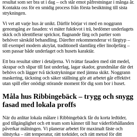
resultat som ser bra ut i dag – och står emot påfrestningar i många år.
Kontakta oss för en smidig process från första besiktning till sista
strykningen.
Vi vet att varje hus är unikt. Därför börjar vi med en noggrann
genomgång av fasaden: vi mäter fuktkvot i trä, bedömer underlagets
skick och identifierar sprickor, flagnande färg och partier som
behöver särskild behandling. Därefter rekommenderar vi färgtyp –
till exempel modern akrylat, traditionell slamfärg eller linoljefärg –
som passar både underlaget och husets karaktär.
Ett bra resultat sitter i detaljerna. Vi tvättar fasaden med rätt medel,
skrapar och slipar till fast underlag, lagar skador, grundmålar där det
behövs och lägger två täckstrykningar med jämna skikt. Noggrann
maskering, täckning och säker ställning gör att arbetet går effektivt
utan spill eller onödigt störande moment för dig som bor i huset.
Måla hus Ribbingebäck – trygg och snygg
fasad med lokala proffs
När du anlitar lokala målare i Ribbingebäck får du korta ledtider,
god tillgänglighet och ett team som känner till hur väderförhållanden
påverkar målningen. Vi planerar arbetet för maximalt fäste och
slitstyrka – rätt temperatur, rätt torktider, och rätt metod för ditt