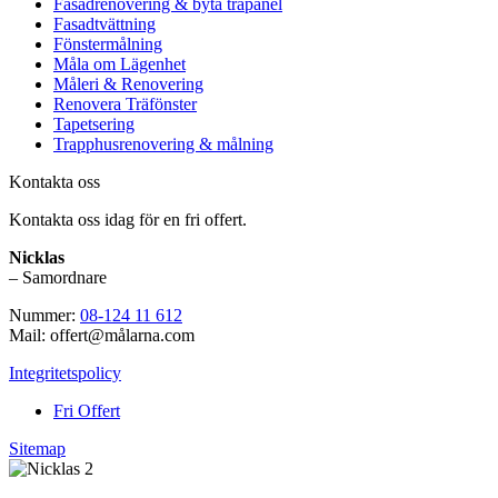
Fasadrenovering & byta träpanel
Fasadtvättning
Fönstermålning
Måla om Lägenhet
Måleri & Renovering
Renovera Träfönster
Tapetsering
Trapphusrenovering & målning
Kontakta oss
Kontakta oss idag för en fri offert.
Nicklas
– Samordnare
Nummer:
08-124 11 612
Mail: offert@målarna.com
Integritetspolicy
Fri Offert
Sitemap