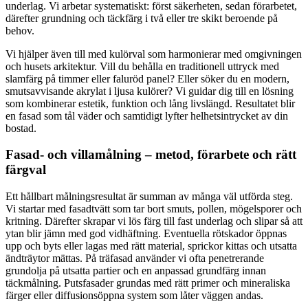
underlag. Vi arbetar systematiskt: först säkerheten, sedan förarbetet,
därefter grundning och täckfärg i två eller tre skikt beroende på
behov.
Vi hjälper även till med kulörval som harmonierar med omgivningen
och husets arkitektur. Vill du behålla en traditionell uttryck med
slamfärg på timmer eller faluröd panel? Eller söker du en modern,
smutsavvisande akrylat i ljusa kulörer? Vi guidar dig till en lösning
som kombinerar estetik, funktion och lång livslängd. Resultatet blir
en fasad som tål väder och samtidigt lyfter helhetsintrycket av din
bostad.
Fasad- och villamålning – metod, förarbete och rätt
färgval
Ett hållbart målningsresultat är summan av många väl utförda steg.
Vi startar med fasadtvätt som tar bort smuts, pollen, mögelsporer och
kritning. Därefter skrapar vi lös färg till fast underlag och slipar så att
ytan blir jämn med god vidhäftning. Eventuella rötskador öppnas
upp och byts eller lagas med rätt material, sprickor kittas och utsatta
ändträytor mättas. På träfasad använder vi ofta penetrerande
grundolja på utsatta partier och en anpassad grundfärg innan
täckmålning. Putsfasader grundas med rätt primer och mineraliska
färger eller diffusionsöppna system som låter väggen andas.