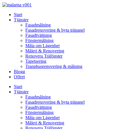
Skip
to
Start
content
Tjänster
Fasadmålning
Fasadrenovering & byta träpanel
Fasadtvättning
Fönstermålning
Måla om Lägenhet
Måleri & Renovering
Renovera Träfönster
Tapetsering
Trapphusrenovering & målning
Blogg
Offert
Start
Tjänster
Fasadmålning
Fasadrenovering & byta träpanel
Fasadtvättning
Fönstermålning
Måla om Lägenhet
Måleri & Renovering
Renovera Träfönster