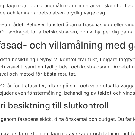
pning, lagningar och grundmålning minimerar vi risken för f
rade och lämnar arbetsplatsen prydlig varje dag.
linge-området. Behöver fönsterbågarna fräschas upp eller vi
ROT-avdraget för arbetskostnaden, och vi hjälper dig gärna 
 fasad- och villamålning med g
ri besiktning i Nyby. Vi kontrollerar fukt, tidigare färgtyp,
ch visuellt, samt en tydlig tids- och kostnadsram. Arbetet u
tsval och metod för bästa resultat.
år för träfasader, oftare på sol- och väderutsatta väggar.
 erbjuder även fönstermålning, behandling av takfot och vin
i besiktning till slutkontroll
år igenom fasadens skick, dina önskemål och budget. Du får 
 av lös färg, slipning, lagning av skador och tätning runt f