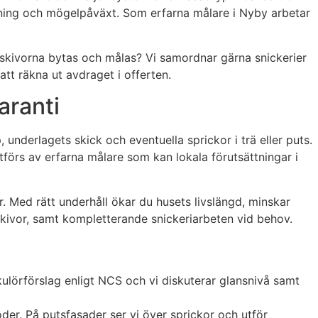
lagning och mögelpåväxt. Som erfarna målare i Nyby arbetar
ndskivorna bytas och målas? Vi samordnar gärna snickerier
att räkna ut avdraget i offerten.
aranti
 underlagets skick och eventuella sprickor i trä eller puts.
tförs av erfarna målare som kan lokala förutsättningar i
 Med rätt underhåll ökar du husets livslängd, minskar
dskivor, samt kompletterande snickeriarbeten vid behov.
kulörförslag enligt NCS och vi diskuterar glansnivå samt
oder. På putsfasader ser vi över sprickor och utför