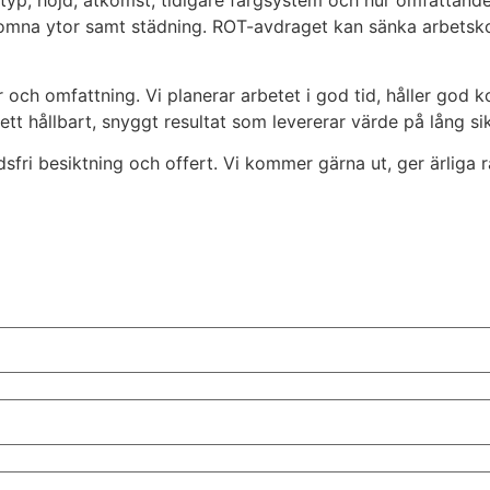
dtyp, höjd, åtkomst, tidigare färgsystem och hur omfattande 
nskomna ytor samt städning. ROT-avdraget kan sänka arbetsko
 och omfattning. Vi planerar arbetet i god tid, håller god
ett hållbart, snyggt resultat som levererar värde på lång sik
fri besiktning och offert. Vi kommer gärna ut, ger ärliga råd