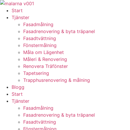
Skip
to
Start
content
Tjänster
Fasadmålning
Fasadrenovering & byta träpanel
Fasadtvättning
Fönstermålning
Måla om Lägenhet
Måleri & Renovering
Renovera Träfönster
Tapetsering
Trapphusrenovering & målning
Blogg
Start
Tjänster
Fasadmålning
Fasadrenovering & byta träpanel
Fasadtvättning
Fönstermålning