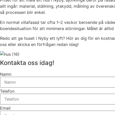
Priset för att måla ett hus i Nyby, Björklinge beror på fasa
allt ingår: material, ställning, ytskydd, målning av övere
så processen blir enkel.
En normal villafasad tar ofta 1–2 veckor beroende på väder
boendesituation för att minimera störningar. Målet är alltid 
Redo att ge huset i Nyby ett lyft? Hör av dig för en kostnads
oss eller skicka en förfrågan redan idag!
Kontakta oss idag!
Namn
Telefon
Email