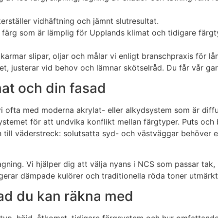
rställer vidhäftning och jämnt slutresultat.
 färg som är lämplig för Upplands klimat och tidigare färgt
rmar slipar, oljar och målar vi enligt branschpraxis för lån
t, justerar vid behov och lämnar skötselråd. Du får vår garan
mat och din fasad
 vi ofta med moderna akrylat- eller alkydsystem som är dif
systemet för att undvika konflikt mellan färgtyper. Puts och
 till väderstreck: solutsatta syd- och västväggar behöver 
agning. Vi hjälper dig att välja nyans i NCS som passar tak
gerar dämpade kulörer och traditionella röda toner utmärkt, 
vad du kan räkna med