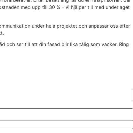
förarbetet är. Efter besiktning får du en fastprisoffert där
stnaden med upp till 30 % – vi hjälper till med underlaget
 kommunikation under hela projektet och anpassar oss efter
t.
 och ser till att din fasad blir lika tålig som vacker. Ring