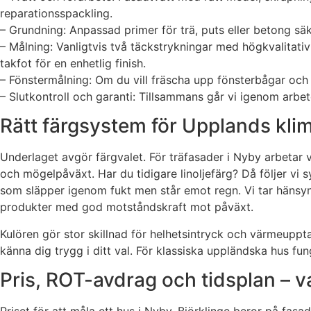
reparationsspackling.
– Grundning: Anpassad primer för trä, puts eller betong säke
– Målning: Vanligtvis två täckstrykningar med högkvalitativ
takfot för en enhetlig finish.
– Fönstermålning: Om du vill fräscha upp fönsterbågar och ka
– Slutkontroll och garanti: Tillsammans går vi igenom arbete
Rätt färgsystem för Upplands kli
Underlaget avgör färgvalet. För träfasader i Nyby arbetar
och mögelpåväxt. Har du tidigare linoljefärg? Då följer vi 
som släpper igenom fukt men står emot regn. Vi tar hänsyn
produkter med god motståndskraft mot påväxt.
Kulören gör stor skillnad för helhetsintryck och värmeuppt
känna dig trygg i ditt val. För klassiska uppländska hus fun
Pris, ROT-avdrag och tidsplan – 