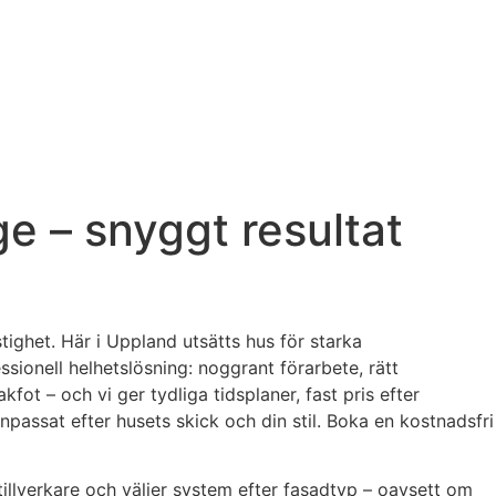
e – snyggt resultat
tighet. Här i Uppland utsätts hus för starka
ssionell helhetslösning: noggrant förarbete, rätt
kfot – och vi ger tydliga tidsplaner, fast pris efter
passat efter husets skick och din stil. Boka en kostnadsfri
illverkare och väljer system efter fasadtyp – oavsett om