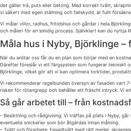
det gäller trä, puts eller betong. Med korrekt tvätt, skra
vi säkert med egen ställning och fallskydd, är fullt försäk
Vi målar villor, radhus, fritidshus och gårdar i hela Björk
och måleri för en smidig process. Självklart kan du nyttja 
Måla hus i Nyby, Björklinge –
När du anlitar oss får du en plan som börjar med en kostnadsf
Därefter föreslår vi ett färgsystem som fungerar tekniskt o
Björklinge, vilket gör att vi kan optimera torktider, produk
Vi rekommenderar regelbunden översyn av fasaden vart 7–12 
risken för rötangrepp och behåller ett fräscht intryck. Vi
Så går arbetet till – från kostnadsfr
– Besiktning och rådgivning: Vi träffas på plats i Nyby, g
eventuella snickerier som bör åtgärdas innan målning.
– Tvätt och förarbete: Fasadtvätt med rätt medel, skrapning