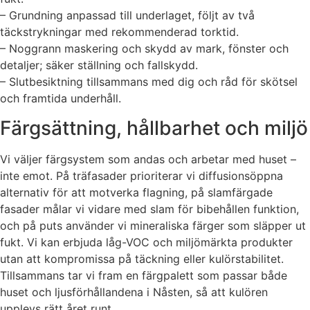
– Grundning anpassad till underlaget, följt av två
täckstrykningar med rekommenderad torktid.
– Noggrann maskering och skydd av mark, fönster och
detaljer; säker ställning och fallskydd.
– Slutbesiktning tillsammans med dig och råd för skötsel
och framtida underhåll.
Färgsättning, hållbarhet och miljö
Vi väljer färgsystem som andas och arbetar med huset –
inte emot. På träfasader prioriterar vi diffusionsöppna
alternativ för att motverka flagning, på slamfärgade
fasader målar vi vidare med slam för bibehållen funktion,
och på puts använder vi mineraliska färger som släpper ut
fukt. Vi kan erbjuda låg-VOC och miljömärkta produkter
utan att kompromissa på täckning eller kulörstabilitet.
Tillsammans tar vi fram en färgpalett som passar både
huset och ljusförhållandena i Nåsten, så att kulören
upplevs rätt året runt.