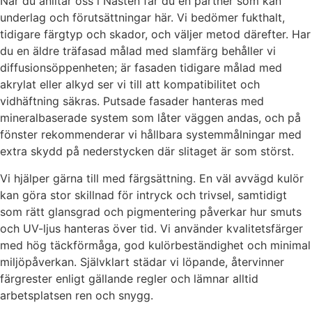
När du anlitar oss i Nåsten får du en partner som kan
underlag och förutsättningar här. Vi bedömer fukthalt,
tidigare färgtyp och skador, och väljer metod därefter. Har
du en äldre träfasad målad med slamfärg behåller vi
diffusionsöppenheten; är fasaden tidigare målad med
akrylat eller alkyd ser vi till att kompatibilitet och
vidhäftning säkras. Putsade fasader hanteras med
mineralbaserade system som låter väggen andas, och på
fönster rekommenderar vi hållbara systemmålningar med
extra skydd på nederstycken där slitaget är som störst.
Vi hjälper gärna till med färgsättning. En väl avvägd kulör
kan göra stor skillnad för intryck och trivsel, samtidigt
som rätt glansgrad och pigmentering påverkar hur smuts
och UV-ljus hanteras över tid. Vi använder kvalitetsfärger
med hög täckförmåga, god kulörbeständighet och minimal
miljöpåverkan. Självklart städar vi löpande, återvinner
färgrester enligt gällande regler och lämnar alltid
arbetsplatsen ren och snygg.