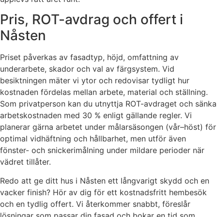
Pris, ROT-avdrag och offert i
Nåsten
Priset påverkas av fasadtyp, höjd, omfattning av
underarbete, skador och val av färgsystem. Vid
besiktningen mäter vi ytor och redovisar tydligt hur
kostnaden fördelas mellan arbete, material och ställning.
Som privatperson kan du utnyttja ROT-avdraget och sänka
arbetskostnaden med 30 % enligt gällande regler. Vi
planerar gärna arbetet under målarsäsongen (vår–höst) för
optimal vidhäftning och hållbarhet, men utför även
fönster- och snickerimålning under mildare perioder när
vädret tillåter.
Redo att ge ditt hus i Nåsten ett långvarigt skydd och en
vacker finish? Hör av dig för ett kostnadsfritt hembesök
och en tydlig offert. Vi återkommer snabbt, föreslår
lösningar som passar din fasad och bokar en tid som