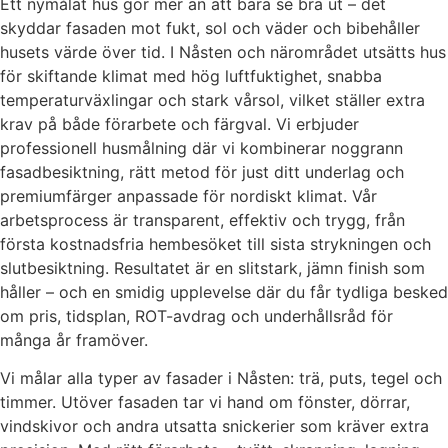
Ett nymålat hus gör mer än att bara se bra ut – det
skyddar fasaden mot fukt, sol och väder och bibehåller
husets värde över tid. I Nåsten och närområdet utsätts hus
för skiftande klimat med hög luftfuktighet, snabba
temperaturväxlingar och stark vårsol, vilket ställer extra
krav på både förarbete och färgval. Vi erbjuder
professionell husmålning där vi kombinerar noggrann
fasadbesiktning, rätt metod för just ditt underlag och
premiumfärger anpassade för nordiskt klimat. Vår
arbetsprocess är transparent, effektiv och trygg, från
första kostnadsfria hembesöket till sista strykningen och
slutbesiktning. Resultatet är en slitstark, jämn finish som
håller – och en smidig upplevelse där du får tydliga besked
om pris, tidsplan, ROT-avdrag och underhållsråd för
många år framöver.
Vi målar alla typer av fasader i Nåsten: trä, puts, tegel och
timmer. Utöver fasaden tar vi hand om fönster, dörrar,
vindskivor och andra utsatta snickerier som kräver extra