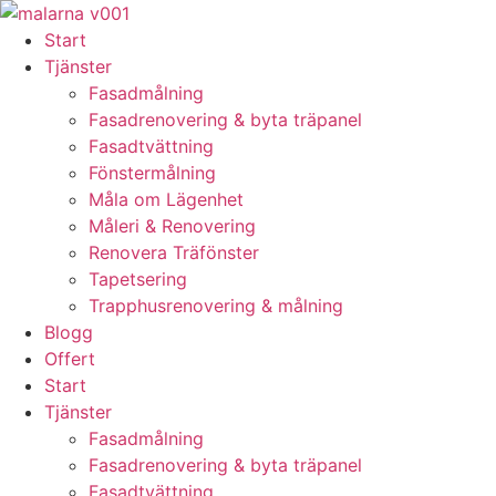
Skip
to
Start
content
Tjänster
Fasadmålning
Fasadrenovering & byta träpanel
Fasadtvättning
Fönstermålning
Måla om Lägenhet
Måleri & Renovering
Renovera Träfönster
Tapetsering
Trapphusrenovering & målning
Blogg
Offert
Start
Tjänster
Fasadmålning
Fasadrenovering & byta träpanel
Fasadtvättning