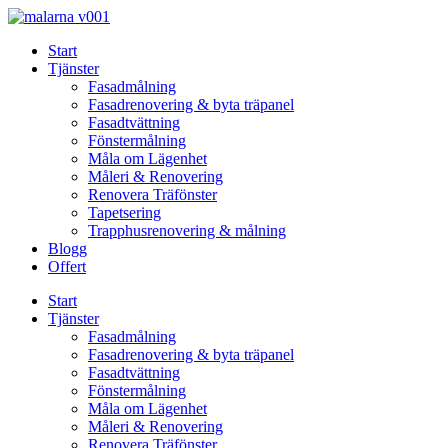
Skip
to
Start
content
Tjänster
Fasadmålning
Fasadrenovering & byta träpanel
Fasadtvättning
Fönstermålning
Måla om Lägenhet
Måleri & Renovering
Renovera Träfönster
Tapetsering
Trapphusrenovering & målning
Blogg
Offert
Start
Tjänster
Fasadmålning
Fasadrenovering & byta träpanel
Fasadtvättning
Fönstermålning
Måla om Lägenhet
Måleri & Renovering
Renovera Träfönster