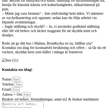
mål: akrylat för slitstyrka och kulör, slamfärg för diffusionsöppet trä,
linolja för klassisk känsla och kulturfastigheter, silikat/mineral på
puts.
– Måste jag vara hemma? – Inte nödvändigt hela tiden. Vi stämmer
av nyckelhantering och uppstart, sedan kan du följa arbetet via
löpande avstämningar.
– Ingår ställning och skydd? – Ja, vi använder godkänd ställning
eller lift vid behov och täcker noggrant för att skydda tomt och
detaljer.
Redo att ge ditt hus i Malma, Bondkyrka en ny, hållbar yta?
Kontakta oss idag för kostnadsfri besiktning och offert – så får du ett
vackert, skyddat hem som håller i många år framöver.
Kontakta oss idag!
Namn
Telefon
Email
Adress + Ort
Beskriv ert behov, förutsättningar, antal m2 & önskat startdatum