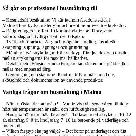
Så går en professionell husmålning till
– Kostnadsfri besiktning: Vi går igenom fasadens skick i
Malma/Bondkyrka, mäter ytor och identifierar eventuella skador.
– Rådgivning och offert: Rekommendation av färgsystem,
kulörförslag och tydlig offert med tidsplan.
– Tvätt och förarbete: Alg- och mögelbehandling, fasadtvätt,
skrapning, slipning, lagningar och grundning.
– Målning i två strykningar: Rätt verktyg, filmtjocklek och torktid
mellan strykningarna för maximal hållbarhet.
– Detaljarbete: Fönster, vindskivor, knutar, räcken och plåtdetaljer
målas med anpassad färg.
– Genomgång och städning: Kontroll tillsammans med dig,
skötselråd och dokumentation av använda produkter.
Vanliga frågor om husmålning i Malma
– När är bästa tiden att måla? – Vanligtvis från sena våren till tidig
höst när temperaturen är stabil och luftfuktigheten låg.
– Hur ofta bör man måla fasaden? – Träfasad med akrylat ca 10–12
år, slamfärg 6–8 år, linoljefärg 7–10 år, beroende på väderläge och
underhåll.
– Vilken färgtyp ska jag välja? – Det beror på underlaget och ditt