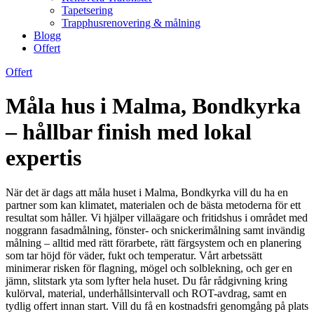
Tapetsering
Trapphusrenovering & målning
Blogg
Offert
Offert
Måla hus i Malma, Bondkyrka
– hållbar finish med lokal
expertis
När det är dags att måla huset i Malma, Bondkyrka vill du ha en
partner som kan klimatet, materialen och de bästa metoderna för ett
resultat som håller. Vi hjälper villaägare och fritidshus i området med
noggrann fasadmålning, fönster- och snickerimålning samt invändig
målning – alltid med rätt förarbete, rätt färgsystem och en planering
som tar höjd för väder, fukt och temperatur. Vårt arbetssätt
minimerar risken för flagning, mögel och solblekning, och ger en
jämn, slitstark yta som lyfter hela huset. Du får rådgivning kring
kulörval, material, underhållsintervall och ROT-avdrag, samt en
tydlig offert innan start. Vill du få en kostnadsfri genomgång på plats