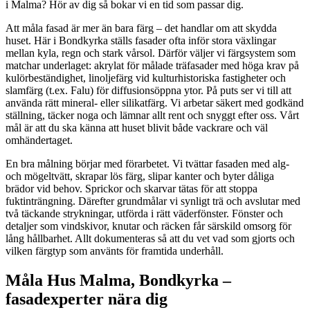
i Malma? Hör av dig så bokar vi en tid som passar dig.
Att måla fasad är mer än bara färg – det handlar om att skydda
huset. Här i Bondkyrka ställs fasader ofta inför stora växlingar
mellan kyla, regn och stark vårsol. Därför väljer vi färgsystem som
matchar underlaget: akrylat för målade träfasader med höga krav på
kulörbeständighet, linoljefärg vid kulturhistoriska fastigheter och
slamfärg (t.ex. Falu) för diffusionsöppna ytor. På puts ser vi till att
använda rätt mineral- eller silikatfärg. Vi arbetar säkert med godkänd
ställning, täcker noga och lämnar allt rent och snyggt efter oss. Vårt
mål är att du ska känna att huset blivit både vackrare och väl
omhändertaget.
En bra målning börjar med förarbetet. Vi tvättar fasaden med alg-
och mögeltvätt, skrapar lös färg, slipar kanter och byter dåliga
brädor vid behov. Sprickor och skarvar tätas för att stoppa
fuktinträngning. Därefter grundmålar vi synligt trä och avslutar med
två täckande strykningar, utförda i rätt väderfönster. Fönster och
detaljer som vindskivor, knutar och räcken får särskild omsorg för
lång hållbarhet. Allt dokumenteras så att du vet vad som gjorts och
vilken färgtyp som använts för framtida underhåll.
Måla Hus Malma, Bondkyrka –
fasadexperter nära dig