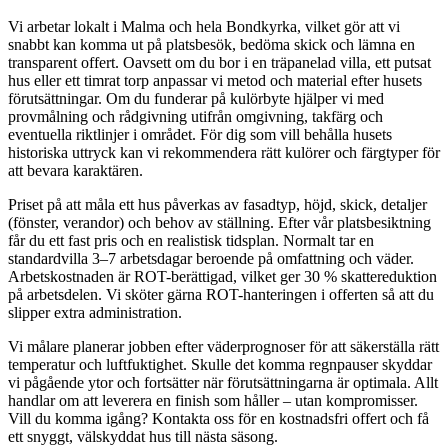
Vi arbetar lokalt i Malma och hela Bondkyrka, vilket gör att vi
snabbt kan komma ut på platsbesök, bedöma skick och lämna en
transparent offert. Oavsett om du bor i en träpanelad villa, ett putsat
hus eller ett timrat torp anpassar vi metod och material efter husets
förutsättningar. Om du funderar på kulörbyte hjälper vi med
provmålning och rådgivning utifrån omgivning, takfärg och
eventuella riktlinjer i området. För dig som vill behålla husets
historiska uttryck kan vi rekommendera rätt kulörer och färgtyper för
att bevara karaktären.
Priset på att måla ett hus påverkas av fasadtyp, höjd, skick, detaljer
(fönster, verandor) och behov av ställning. Efter vår platsbesiktning
får du ett fast pris och en realistisk tidsplan. Normalt tar en
standardvilla 3–7 arbetsdagar beroende på omfattning och väder.
Arbetskostnaden är ROT-berättigad, vilket ger 30 % skattereduktion
på arbetsdelen. Vi sköter gärna ROT-hanteringen i offerten så att du
slipper extra administration.
Vi målare planerar jobben efter väderprognoser för att säkerställa rätt
temperatur och luftfuktighet. Skulle det komma regnpauser skyddar
vi pågående ytor och fortsätter när förutsättningarna är optimala. Allt
handlar om att leverera en finish som håller – utan kompromisser.
Vill du komma igång? Kontakta oss för en kostnadsfri offert och få
ett snyggt, välskyddat hus till nästa säsong.