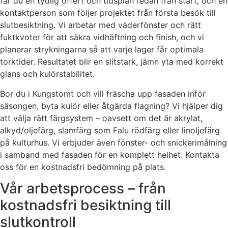
får du en tydlig offert och tidsplan redan från start, och en
kontaktperson som följer projektet från första besök till
slutbesiktning. Vi arbetar med väderfönster och rätt
fuktkvoter för att säkra vidhäftning och finish, och vi
planerar strykningarna så att varje lager får optimala
torktider. Resultatet blir en slitstark, jämn yta med korrekt
glans och kulörstabilitet.
Bor du i Kungstomt och vill fräscha upp fasaden inför
säsongen, byta kulör eller åtgärda flagning? Vi hjälper dig
att välja rätt färgsystem – oavsett om det är akrylat,
alkyd/oljefärg, slamfärg som Falu rödfärg eller linoljefärg
på kulturhus. Vi erbjuder även fönster- och snickerimålning
i samband med fasaden för en komplett helhet. Kontakta
oss för en kostnadsfri bedömning på plats.
Vår arbetsprocess – från
kostnadsfri besiktning till
slutkontroll