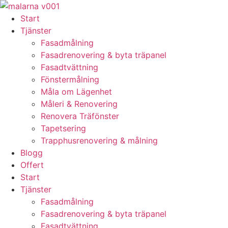
Skip
to
Start
content
Tjänster
Fasadmålning
Fasadrenovering & byta träpanel
Fasadtvättning
Fönstermålning
Måla om Lägenhet
Måleri & Renovering
Renovera Träfönster
Tapetsering
Trapphusrenovering & målning
Blogg
Offert
Start
Tjänster
Fasadmålning
Fasadrenovering & byta träpanel
Fasadtvättning