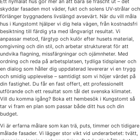
Ett nymålat hus gör mer än att bara se fräscht ut – det
skyddar fasaden mot väder, fukt och solens UV-strålar och
förlänger byggnadens livslängd avsevärt. När du vill måla
hus i Kungstomt hjälper vi dig hela vägen, från kostnadsfri
besiktning till färdig yta med långvarigt resultat. Vi
anpassar metod, färgtyp och kulör efter husets material,
omgivning och din stil, och arbetar strukturerat för att
undvika flagning, missfärgningar och ojämnheter. Med
ordning och reda på arbetsplatsen, tydliga tidsplaner och
en dialog som håller dig uppdaterad levererar vi en trygg
och smidig upplevelse – samtidigt som vi höjer värdet på
din fastighet. Du får en fast offert, ett professionellt
utförande och ett resultat som tål det svenska klimatet.
Vill du komma igång? Boka ett hembesök i Kungstomt så
tar vi fram en plan som passar både ditt hus och din
budget.
Vi är erfarna målare som kan trä, puts, timmer och tidigare
målade fasader. Vi lägger stor vikt vid underarbetet: tvätt,