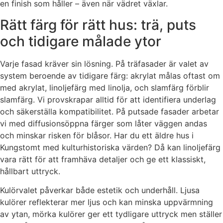
en finish som håller – även när vädret växlar.
Rätt färg för rätt hus: trä, puts
och tidigare målade ytor
Varje fasad kräver sin lösning. På träfasader är valet av
system beroende av tidigare färg: akrylat målas oftast om
med akrylat, linoljefärg med linolja, och slamfärg förblir
slamfärg. Vi provskrapar alltid för att identifiera underlag
och säkerställa kompatibilitet. På putsade fasader arbetar
vi med diffusionsöppna färger som låter väggen andas
och minskar risken för blåsor. Har du ett äldre hus i
Kungstomt med kulturhistoriska värden? Då kan linoljefärg
vara rätt för att framhäva detaljer och ge ett klassiskt,
hållbart uttryck.
Kulörvalet påverkar både estetik och underhåll. Ljusa
kulörer reflekterar mer ljus och kan minska uppvärmning
av ytan, mörka kulörer ger ett tydligare uttryck men ställer