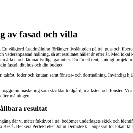
 av fasad och villa
. En välgjord fasadmålning förlänger livslängden på trä, puts och fiber
h väderanpassad målning, så att resultatet håller år efter år. Med lokal 
märken och lämnar tydliga garantier. Du får ett rent, smidigt projekt me
 din fasad, ditt hus och din budget.
 takfot, foder och knutar, samt fönster- och dörrmålning. Invändigt hjälp
ch noggrann maskering som skyddar trädgård, marksten och fönster. Vi arb
 efter målningen.
ållbara resultat
gång där vi mäter fuktkvot i trä, bedömer underlagets skick och identifi
 Bestå, Beckers Perfekt eller Jotun Demidekk – anpassat för lokalt kli