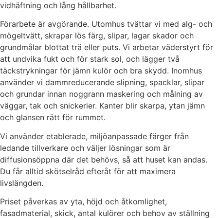
vidhäftning och lång hållbarhet.
Förarbete är avgörande. Utomhus tvättar vi med alg- och
mögeltvätt, skrapar lös färg, slipar, lagar skador och
grundmålar blottat trä eller puts. Vi arbetar väderstyrt för
att undvika fukt och för stark sol, och lägger två
täckstrykningar för jämn kulör och bra skydd. Inomhus
använder vi dammreducerande slipning, spacklar, slipar
och grundar innan noggrann maskering och målning av
väggar, tak och snickerier. Kanter blir skarpa, ytan jämn
och glansen rätt för rummet.
Vi använder etablerade, miljöanpassade färger från
ledande tillverkare och väljer lösningar som är
diffusionsöppna där det behövs, så att huset kan andas.
Du får alltid skötselråd efteråt för att maximera
livslängden.
Priset påverkas av yta, höjd och åtkomlighet,
fasadmaterial, skick, antal kulörer och behov av ställning