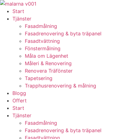
Skip
to
Start
content
Tjänster
Fasadmålning
Fasadrenovering & byta träpanel
Fasadtvättning
Fönstermålning
Måla om Lägenhet
Måleri & Renovering
Renovera Träfönster
Tapetsering
Trapphusrenovering & målning
Blogg
Offert
Start
Tjänster
Fasadmålning
Fasadrenovering & byta träpanel
Fasadtvättning