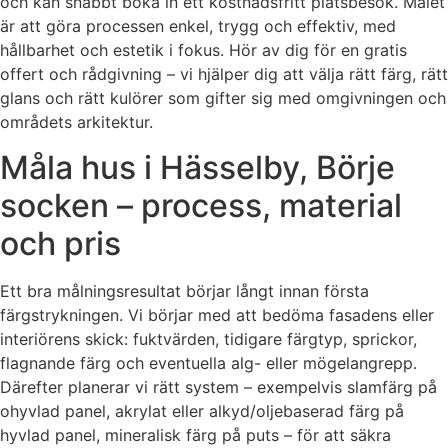
och kan snabbt boka in ett kostnadsfritt platsbesök. Målet
är att göra processen enkel, trygg och effektiv, med
hållbarhet och estetik i fokus. Hör av dig för en gratis
offert och rådgivning – vi hjälper dig att välja rätt färg, rätt
glans och rätt kulörer som gifter sig med omgivningen och
områdets arkitektur.
Måla hus i Hässelby, Börje
socken – process, material
och pris
Ett bra målningsresultat börjar långt innan första
färgstrykningen. Vi börjar med att bedöma fasadens eller
interiörens skick: fuktvärden, tidigare färgtyp, sprickor,
flagnande färg och eventuella alg- eller mögelangrepp.
Därefter planerar vi rätt system – exempelvis slamfärg på
ohyvlad panel, akrylat eller alkyd/oljebaserad färg på
hyvlad panel, mineralisk färg på puts – för att säkra