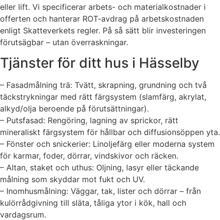
eller lift. Vi specificerar arbets- och materialkostnader i
offerten och hanterar ROT-avdrag på arbetskostnaden
enligt Skatteverkets regler. På så sätt blir investeringen
förutsägbar – utan överraskningar.
Tjänster för ditt hus i Hässelby
– Fasadmålning trä: Tvätt, skrapning, grundning och två
täckstrykningar med rätt färgsystem (slamfärg, akrylat,
alkyd/olja beroende på förutsättningar).
– Putsfasad: Rengöring, lagning av sprickor, rätt
mineraliskt färgsystem för hållbar och diffusionsöppen yta.
– Fönster och snickerier: Linoljefärg eller moderna system
för karmar, foder, dörrar, vindskivor och räcken.
– Altan, staket och uthus: Oljning, lasyr eller täckande
målning som skyddar mot fukt och UV.
– Inomhusmålning: Väggar, tak, lister och dörrar – från
kulörrådgivning till släta, tåliga ytor i kök, hall och
vardagsrum.