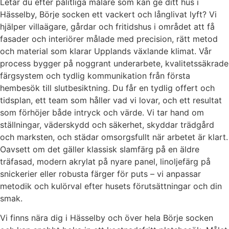
Letar du efter pålitliga målare som kan ge ditt hus i
Hässelby, Börje socken ett vackert och långlivat lyft? Vi
hjälper villaägare, gårdar och fritidshus i området att få
fasader och interiörer målade med precision, rätt metod
och material som klarar Upplands växlande klimat. Vår
process bygger på noggrant underarbete, kvalitetssäkrade
färgsystem och tydlig kommunikation från första
hembesök till slutbesiktning. Du får en tydlig offert och
tidsplan, ett team som håller vad vi lovar, och ett resultat
som förhöjer både intryck och värde. Vi tar hand om
ställningar, väderskydd och säkerhet, skyddar trädgård
och marksten, och städar omsorgsfullt när arbetet är klart.
Oavsett om det gäller klassisk slamfärg på en äldre
träfasad, modern akrylat på nyare panel, linoljefärg på
snickerier eller robusta färger för puts – vi anpassar
metodik och kulörval efter husets förutsättningar och din
smak.
Vi finns nära dig i Hässelby och över hela Börje socken