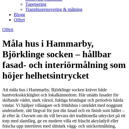
Tapetsering
Trapphusrenovering & målning
Blogg
Offert
Offert
Måla hus i Hammarby,
Björklinge socken – hållbar
fasad- och interiörmålning som
höjer helhetsintrycket
Att måla hus i Hammarby, Björklinge socken kräver både
hantverksskicklighet och lokalkännedom. Här utsätts fasader för
skiftande väder, stark vårsol, fuktiga höstdagar och periodvis hårda
vindar. Vi hjälper villaägare och fritidshus i området med noggrant
underarbete, rätt färgval för just din fasad och en finish som håller –
år efter år. Oavsett om du vill bevara det traditionella uttrycket på ett
torp med slamfärg, ge en modern villa ett fräscht akrylatlyft eller
fräscha upp interiören med slitstark vägg- och snickerimålning,