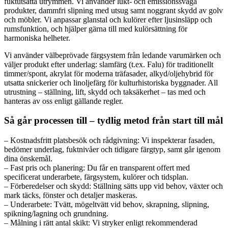
fuktutsatta utrymmen. Vi använder lukt- och emissionssvaga
produkter, dammfri slipning med utsug samt noggrant skydd av golv
och möbler. Vi anpassar glanstal och kulörer efter ljusinsläpp och
rumsfunktion, och hjälper gärna till med kulörsättning för
harmoniska helheter.
Vi använder välbeprövade färgsystem från ledande varumärken och
väljer produkt efter underlag: slamfärg (t.ex. Falu) för traditionellt
timmer/spont, akrylat för moderna träfasader, alkyd/oljehybrid för
utsatta snickerier och linoljefärg för kulturhistoriska byggnader. All
utrustning – ställning, lift, skydd och taksäkerhet – tas med och
hanteras av oss enligt gällande regler.
Så går processen till – tydlig metod från start till mål
– Kostnadsfritt platsbesök och rådgivning: Vi inspekterar fasaden,
bedömer underlag, fuktnivåer och tidigare färgtyp, samt går igenom
dina önskemål.
– Fast pris och planering: Du får en transparent offert med
specificerat underarbete, färgsystem, kulörer och tidsplan.
– Förberedelser och skydd: Ställning sätts upp vid behov, växter och
mark täcks, fönster och detaljer maskeras.
– Underarbete: Tvätt, mögeltvätt vid behov, skrapning, slipning,
spikning/lagning och grundning.
– Målning i rätt antal skikt: Vi stryker enligt rekommenderad