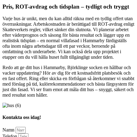
Pris, ROT-avdrag och tidsplan – tydligt och tryggt
Varje hus är unikt, men du kan alltid räkna med en tydlig offert utan
överraskningar. Arbetskostnaden är berättigad till ROT-avdrag enligt
Skatteverkets regler, vilket sänker din slutnota. Vi planerar arbetet
efter väderprognos och säsong för bästa resultat och lägger upp en
realistisk tidsplan – en normal villafasad i Hammarby färdigställs
ofta inom några arbetsdagar till ett par veckor, beroende på
omfattning och underarbete. Vi kan också dela upp projektet i
etapper om du vill hålla huset fullt tillgängligt under tiden.
Redo att ge ditt hus i Hammarby, Björklinge socken en hållbar och
vacker uppdatering? Hör av dig för ett kostnadsfritt platsbesök och
en fast offert. Ring eller skicka en förfrågan så återkommer vi snabbt
med förslag på tid, kulörrekommendationer och bästa färgsystem för
just din fasad. Vi ser fram emot att måla ditt hus – snyggt, säkert och
med resultat som håller.
Kontakta oss idag!
Namn
Telefon