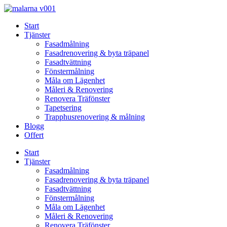
Skip
to
Start
content
Tjänster
Fasadmålning
Fasadrenovering & byta träpanel
Fasadtvättning
Fönstermålning
Måla om Lägenhet
Måleri & Renovering
Renovera Träfönster
Tapetsering
Trapphusrenovering & målning
Blogg
Offert
Start
Tjänster
Fasadmålning
Fasadrenovering & byta träpanel
Fasadtvättning
Fönstermålning
Måla om Lägenhet
Måleri & Renovering
Renovera Träfönster