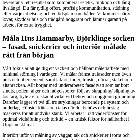
levererar vi ett resultat som kombinerar estetik, funktion och lång
livslängd. Du får tydlig offert, proffsig kommunikation, städning
efter varje arbetsdag och en tidsplan som håller. Vi kommer när vi
lovar, skyddar hus och trädgård noggrant och lämnar garanti på
arbetet för extra trygghet.
Måla Hus Hammarby, Björklinge socken
– fasad, snickerier och interiör målade
rätt från början
Vårt fokus är att ge dig ett vackert och hållbart måleriarbete med
minimal störning i vardagen. Vi målar främst träfasader men även
puts och fibercement, samt takfot, foder, fönster, dörrar, staket och
altanräcken. Allt börjar med underarbetet: fasadtvätt som tar bort
smuts, pollen, alger och mögelsporer, följt av skrapning/ slipning av
lös färg, byte av rötskadat virke vid behov och noggrann grundning.
Därefter lägger vi två till tre strykningar beroende på system och
underlag. Fönster kittas och tätas där det behövs och beslag
maskeras för att undvika stänk. Vi arbetar i rätt väderfönster för
optimal vidhäftning och torktid – en kritisk faktor för hållbarhet i
Upplandsklimat.
Interiört utför vi målning av väggar, tak och snickerier i torra och