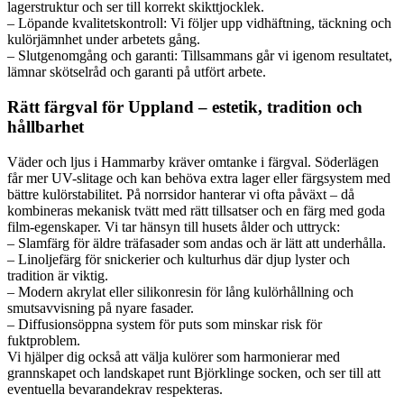
lagerstruktur och ser till korrekt skikttjocklek.
– Löpande kvalitetskontroll: Vi följer upp vidhäftning, täckning och
kulörjämnhet under arbetets gång.
– Slutgenomgång och garanti: Tillsammans går vi igenom resultatet,
lämnar skötselråd och garanti på utfört arbete.
Rätt färgval för Uppland – estetik, tradition och
hållbarhet
Väder och ljus i Hammarby kräver omtanke i färgval. Söderlägen
får mer UV-slitage och kan behöva extra lager eller färgsystem med
bättre kulörstabilitet. På norrsidor hanterar vi ofta påväxt – då
kombineras mekanisk tvätt med rätt tillsatser och en färg med goda
film-egenskaper. Vi tar hänsyn till husets ålder och uttryck:
– Slamfärg för äldre träfasader som andas och är lätt att underhålla.
– Linoljefärg för snickerier och kulturhus där djup lyster och
tradition är viktig.
– Modern akrylat eller silikonresin för lång kulörhållning och
smutsavvisning på nyare fasader.
– Diffusionsöppna system för puts som minskar risk för
fuktproblem.
Vi hjälper dig också att välja kulörer som harmonierar med
grannskapet och landskapet runt Björklinge socken, och ser till att
eventuella bevarandekrav respekteras.