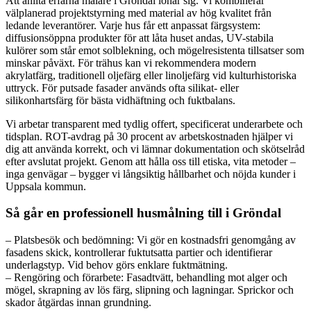
Att anlita erfarna målare i Gröndal lönar sig. Vi kombinerar
välplanerad projektstyrning med material av hög kvalitet från
ledande leverantörer. Varje hus får ett anpassat färgsystem:
diffusionsöppna produkter för att låta huset andas, UV-stabila
kulörer som står emot solblekning, och mögelresistenta tillsatser som
minskar påväxt. För trähus kan vi rekommendera modern
akrylatfärg, traditionell oljefärg eller linoljefärg vid kulturhistoriska
uttryck. För putsade fasader används ofta silikat- eller
silikonhartsfärg för bästa vidhäftning och fuktbalans.
Vi arbetar transparent med tydlig offert, specificerat underarbete och
tidsplan. ROT-avdrag på 30 procent av arbetskostnaden hjälper vi
dig att använda korrekt, och vi lämnar dokumentation och skötselråd
efter avslutat projekt. Genom att hålla oss till etiska, vita metoder –
inga genvägar – bygger vi långsiktig hållbarhet och nöjda kunder i
Uppsala kommun.
Så går en professionell husmålning till i Gröndal
– Platsbesök och bedömning: Vi gör en kostnadsfri genomgång av
fasadens skick, kontrollerar fuktutsatta partier och identifierar
underlagstyp. Vid behov görs enklare fuktmätning.
– Rengöring och förarbete: Fasadtvätt, behandling mot alger och
mögel, skrapning av lös färg, slipning och lagningar. Sprickor och
skador åtgärdas innan grundning.