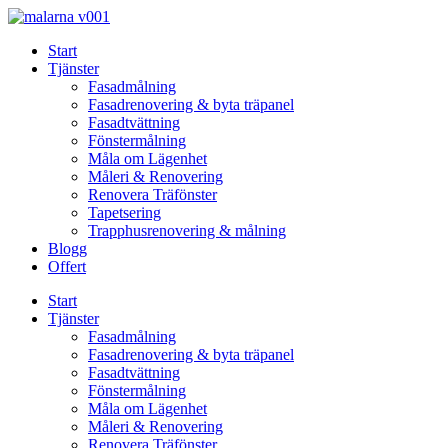
Skip
to
Start
content
Tjänster
Fasadmålning
Fasadrenovering & byta träpanel
Fasadtvättning
Fönstermålning
Måla om Lägenhet
Måleri & Renovering
Renovera Träfönster
Tapetsering
Trapphusrenovering & målning
Blogg
Offert
Start
Tjänster
Fasadmålning
Fasadrenovering & byta träpanel
Fasadtvättning
Fönstermålning
Måla om Lägenhet
Måleri & Renovering
Renovera Träfönster