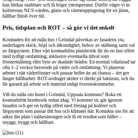
kan blekas snabbare och få högre yttemperatur. Därför väger vi in
kulörernas NCS-värden, glans och värmeupptagning för en jämn,
hållbar finish över tid.
Pris, tidsplan och ROT – så gör vi det enkelt
Kostnaden för att måla hus i Gröndal påverkas av fasadens yta,
underlagets skick, höjd och åtkomlighet, behov av ställning samt val
av färgsystem. Efter vårt kostnadsfria platsbesök får du en fast offert
med tydligt omfattning, inklusive eventuella tillval som
fönstermålning eller byte av skadade brädor. En normal villafasad tar
ofta 1–2 veckor beroende på väder och omfattning. Vi planerar
arbetet i rätt väderfönster och pausar hellre än att chansa – det ger
längre hållbarhet. ROT-avdraget sköter vi direkt på fakturan, och du
får garanti på arbete och material enligt överenskommelse.
Vill du måla om huset i Gröndal, Uppsala kommun? Boka ett
kostnadsfritt hembesök redan idag. Vi kommer ut, går igenom
fasaden och ger en tydlig offert med förslag på kulörer och
färgsystem som passar ditt hus och klimatet här. Kontakta oss för att
säkra din plats i målar­säsongen och få ett resultat som håller –
snyggt, tryggt och hållbart.