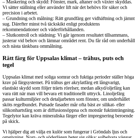
– Maskering och skydd: Fönster, mark, altaner och växter skyddas.
Vi sätter ställning eller använder lift när det behövs för säker och
precision i arbetet.
– Grundning och målning: Rätt grundfärg ger vidhäftning och jämnt
sug. Därefter minst två täckskikt enligt produktens
rekommendationer och väderförhållanden.
– Slutkontroll och städning: Vi går igenom resultatet tillsammans,
justerar vid behov och lämnar området rent. Du får råd om underhåll
och nästa tänkbara ommålning.
Rätt färg för Uppsalas klimat – trähus, puts och
tegel
Uppsalas klimat med soliga somrar och fuktiga perioder ställer höga
krav på färgsystemet. På trähus ger akrylatfärg ett långvarigt,
elastiskt skydd som följer träets rörelser, medan alkyd/oljefärg kan
vara rätt när man vill bevara ett traditionellt uttryck. Linoljefärg
passar kulturmiljöer och detaljarbeten som fönster, om underhållet
sköts regelbundet. Putsade fasader mår ofta bäst av silikat- eller
silikonhartsfärg som är diffusionsöppna och motstår fuktinträngning.
Tegelytor kan kräva mineraliska färger eller impregnering beroende
på skick.
Vi hjälper dig att välja en kulör som fungerar i Gröndals ljus och
omgivning. Norr- och söderlägen beter sig olika; solbelysta väggar