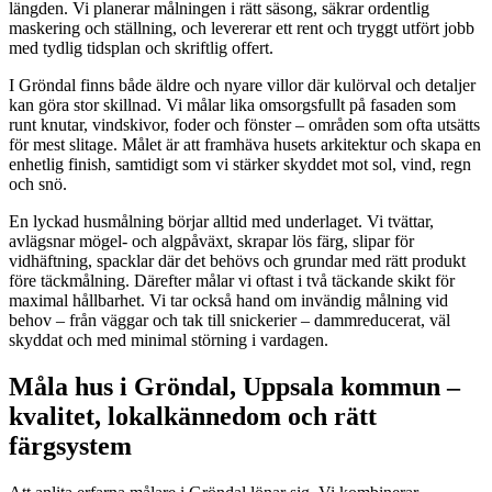
längden. Vi planerar målningen i rätt säsong, säkrar ordentlig
maskering och ställning, och levererar ett rent och tryggt utfört jobb
med tydlig tidsplan och skriftlig offert.
I Gröndal finns både äldre och nyare villor där kulörval och detaljer
kan göra stor skillnad. Vi målar lika omsorgsfullt på fasaden som
runt knutar, vindskivor, foder och fönster – områden som ofta utsätts
för mest slitage. Målet är att framhäva husets arkitektur och skapa en
enhetlig finish, samtidigt som vi stärker skyddet mot sol, vind, regn
och snö.
En lyckad husmålning börjar alltid med underlaget. Vi tvättar,
avlägsnar mögel- och algpåväxt, skrapar lös färg, slipar för
vidhäftning, spacklar där det behövs och grundar med rätt produkt
före täckmålning. Därefter målar vi oftast i två täckande skikt för
maximal hållbarhet. Vi tar också hand om invändig målning vid
behov – från väggar och tak till snickerier – dammreducerat, väl
skyddat och med minimal störning i vardagen.
Måla hus i Gröndal, Uppsala kommun –
kvalitet, lokalkännedom och rätt
färgsystem