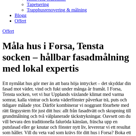
Tapetsering
Trapphusrenovering & målning
Blogg
Offert
Offert
Måla hus i Forsa, Tensta
socken – hållbar fasadmålning
med lokal expertis
Ett nymålat hus gör mer än att bara höja intrycket – det skyddar din
fasad mot väder, vind och fukt under många år framåt. I Forsa,
Tensta socken, vet vi hur Upplands växlande klimat med varma
somrar, kalla vintrar och korta väderfönster påverkar trä, puts och
tidigare målade ytor. Därför kombinerar vi noggrant förarbete med
rätt färgsystem för just ditt hus: allt från fasadtvätt och skrapning till
grundmålning och två välplanerade täckstrykningar. Oavsett om du
vill bevara den traditionella faluröda känslan, fräscha upp en
putsfasad eller ge knutar och fönster nytt liv, levererar vi ett resultat
som håller. Vill du veta vad som krävs för ditt hus i Forsa? Boka ett