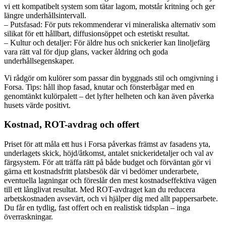
vi ett kompatibelt system som tätar lagom, motstår kritning och ger
längre underhållsintervall.
– Putsfasad: För puts rekommenderar vi mineraliska alternativ som
silikat för ett hållbart, diffusionsöppet och estetiskt resultat.
– Kultur och detaljer: För äldre hus och snickerier kan linoljefärg
vara rätt val för djup glans, vacker åldring och goda
underhållsegenskaper.
Vi rådgör om kulörer som passar din byggnads stil och omgivning i
Forsa. Tips: håll ihop fasad, knutar och fönsterbågar med en
genomtänkt kulörpalett – det lyfter helheten och kan även påverka
husets värde positivt.
Kostnad, ROT-avdrag och offert
Priset för att måla ett hus i Forsa påverkas främst av fasadens yta,
underlagets skick, höjd/åtkomst, antalet snickeridetaljer och val av
färgsystem. För att träffa rätt på både budget och förväntan gör vi
gärna ett kostnadsfritt platsbesök där vi bedömer underarbete,
eventuella lagningar och föreslår den mest kostnadseffektiva vägen
till ett långlivat resultat. Med ROT-avdraget kan du reducera
arbetskostnaden avsevärt, och vi hjälper dig med allt pappersarbete.
Du får en tydlig, fast offert och en realistisk tidsplan – inga
överraskningar.