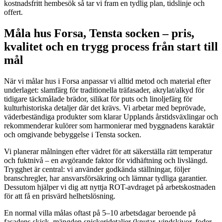
kostnadsfritt hembesök så tar vi fram en tydlig plan, tidslinje och
offert.
Måla hus Forsa, Tensta socken – pris,
kvalitet och en trygg process från start till
mål
När vi målar hus i Forsa anpassar vi alltid metod och material efter
underlaget: slamfärg för traditionella träfasader, akrylat/alkyd för
tidigare täckmålade brädor, silikat för puts och linoljefärg för
kulturhistoriska detaljer där det krävs. Vi arbetar med beprövade,
väderbeständiga produkter som klarar Upplands årstidsväxlingar och
rekommenderar kulörer som harmonierar med byggnadens karaktär
och omgivande bebyggelse i Tensta socken.
Vi planerar målningen efter vädret för att säkerställa rätt temperatur
och fuktnivå – en avgörande faktor för vidhäftning och livslängd.
Trygghet är central: vi använder godkända ställningar, följer
branschregler, har ansvarsförsäkring och lämnar tydliga garantier.
Dessutom hjälper vi dig att nyttja ROT-avdraget på arbetskostnaden
för att få en prisvärd helhetslösning.
En normal villa målas oftast på 5–10 arbetsdagar beroende på
fasadens skick, mängden snickeridetaljer (knutar, vindskivor, foder,