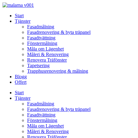
Skip
to
Start
content
Tjänster
Fasadmålning
Fasadrenovering & byta träpanel
Fasadtvättning
Fönstermålning
Måla om Lägenhet
Måleri & Renovering
Renovera Träfönster
Tapetsering
Trapphusrenovering & målning
Blogg
Offert
Start
Tjänster
Fasadmålning
Fasadrenovering & byta träpanel
Fasadtvättning
Fönstermålning
Måla om Lägenhet
Måleri & Renovering
Renovera Träfönster