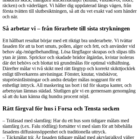
räcken) och väderläget. Vi håller dig uppdaterad längs vägen, från
första tvätten till slutbesiktningen, så att du vet exakt vad som händer
och när.
Så arbetar vi – från förarbete till sista strykningen
Ett hållbart resultat börjar med ett riktigt bra underarbete. Vi tvättar
fasaden för att ta bort smuts, pollen, alger och fett, och använder vid
behov alg-/mögelbehandling. Lösa färgflagor skrapas och slipas tills
ytan är jämn. Sprickor och skadade brädor åtgärdas, kvistar isoleras
där det behövs och blottat trä grundmålas för optimal vidhäftning.
Därefter målar vi två skikt med rätt färgtyp och korrekt skikttjocklek
enligt tillverkarens anvisningar. Fönster, knutar, vindskivor,
stuprörsinfästningar och andra detaljer målas noggrant för ett
enhetligt intryck. All maskering tas bort i tid för skarpa kanter, och
arbetsytan lämnas städad. Slutligen gör vi en gemensam genomgång
så att du kan känna dig hundra procent nöjd.
Rätt färgval för hus i Forsa och Tensta socken
– Träfasad med slamfärg: Har du ett hus som tidigare målats med
slamfärg (t.ex. Falu rödfärg) fortsätter vi med slam för att bibehålla
fasadens diffusionsöppenhet och traditionella uttryck.
– Täckmålat trä: Är fasaden tidigare målad med akrylat/alkyd väljer