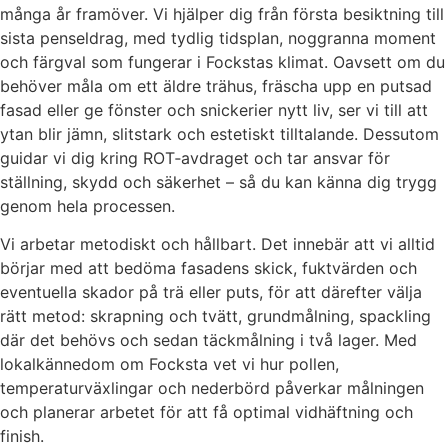
många år framöver. Vi hjälper dig från första besiktning till
sista penseldrag, med tydlig tidsplan, noggranna moment
och färgval som fungerar i Fockstas klimat. Oavsett om du
behöver måla om ett äldre trähus, fräscha upp en putsad
fasad eller ge fönster och snickerier nytt liv, ser vi till att
ytan blir jämn, slitstark och estetiskt tilltalande. Dessutom
guidar vi dig kring ROT‑avdraget och tar ansvar för
ställning, skydd och säkerhet – så du kan känna dig trygg
genom hela processen.
Vi arbetar metodiskt och hållbart. Det innebär att vi alltid
börjar med att bedöma fasadens skick, fuktvärden och
eventuella skador på trä eller puts, för att därefter välja
rätt metod: skrapning och tvätt, grundmålning, spackling
där det behövs och sedan täckmålning i två lager. Med
lokalkännedom om Focksta vet vi hur pollen,
temperaturväxlingar och nederbörd påverkar målningen
och planerar arbetet för att få optimal vidhäftning och
finish.