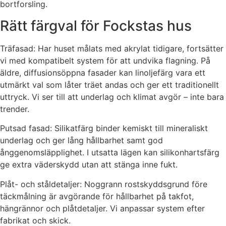
bortforsling.
Rätt färgval för Fockstas hus
Träfasad: Har huset målats med akrylat tidigare, fortsätter
vi med kompatibelt system för att undvika flagning. På
äldre, diffusionsöppna fasader kan linoljefärg vara ett
utmärkt val som låter träet andas och ger ett traditionellt
uttryck. Vi ser till att underlag och klimat avgör – inte bara
trender.
Putsad fasad: Silikatfärg binder kemiskt till mineraliskt
underlag och ger lång hållbarhet samt god
ånggenomsläpplighet. I utsatta lägen kan silikonhartsfärg
ge extra väderskydd utan att stänga inne fukt.
Plåt- och ståldetaljer: Noggrann rostskyddsgrund före
täckmålning är avgörande för hållbarhet på takfot,
hängrännor och plåtdetaljer. Vi anpassar system efter
fabrikat och skick.