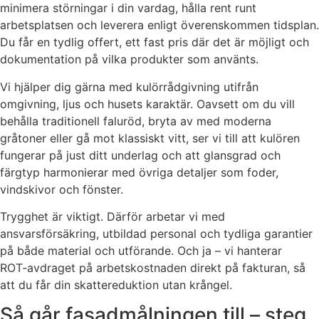
minimera störningar i din vardag, hålla rent runt
arbetsplatsen och leverera enligt överenskommen tidsplan.
Du får en tydlig offert, ett fast pris där det är möjligt och
dokumentation på vilka produkter som använts.
Vi hjälper dig gärna med kulörrådgivning utifrån
omgivning, ljus och husets karaktär. Oavsett om du vill
behålla traditionell faluröd, bryta av med moderna
gråtoner eller gå mot klassiskt vitt, ser vi till att kulören
fungerar på just ditt underlag och att glansgrad och
färgtyp harmonierar med övriga detaljer som foder,
vindskivor och fönster.
Trygghet är viktigt. Därför arbetar vi med
ansvarsförsäkring, utbildad personal och tydliga garantier
på både material och utförande. Och ja – vi hanterar
ROT‑avdraget på arbetskostnaden direkt på fakturan, så
att du får din skattereduktion utan krångel.
Så går fasadmålningen till – steg