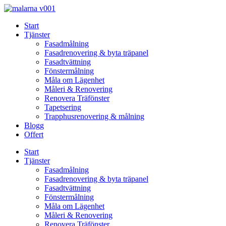
Skip
to
Start
content
Tjänster
Fasadmålning
Fasadrenovering & byta träpanel
Fasadtvättning
Fönstermålning
Måla om Lägenhet
Måleri & Renovering
Renovera Träfönster
Tapetsering
Trapphusrenovering & målning
Blogg
Offert
Start
Tjänster
Fasadmålning
Fasadrenovering & byta träpanel
Fasadtvättning
Fönstermålning
Måla om Lägenhet
Måleri & Renovering
Renovera Träfönster