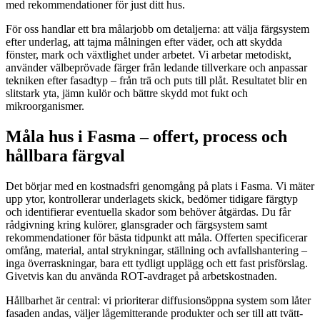
med rekommendationer för just ditt hus.
För oss handlar ett bra målarjobb om detaljerna: att välja färgsystem
efter underlag, att tajma målningen efter väder, och att skydda
fönster, mark och växtlighet under arbetet. Vi arbetar metodiskt,
använder välbeprövade färger från ledande tillverkare och anpassar
tekniken efter fasadtyp – från trä och puts till plåt. Resultatet blir en
slitstark yta, jämn kulör och bättre skydd mot fukt och
mikroorganismer.
Måla hus i Fasma – offert, process och
hållbara färgval
Det börjar med en kostnadsfri genomgång på plats i Fasma. Vi mäter
upp ytor, kontrollerar underlagets skick, bedömer tidigare färgtyp
och identifierar eventuella skador som behöver åtgärdas. Du får
rådgivning kring kulörer, glansgrader och färgsystem samt
rekommendationer för bästa tidpunkt att måla. Offerten specificerar
omfång, material, antal strykningar, ställning och avfallshantering –
inga överraskningar, bara ett tydligt upplägg och ett fast prisförslag.
Givetvis kan du använda ROT-avdraget på arbetskostnaden.
Hållbarhet är central: vi prioriterar diffusionsöppna system som låter
fasaden andas, väljer lågemitterande produkter och ser till att tvätt-