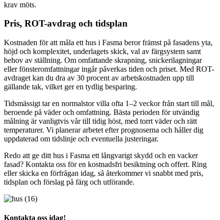
krav möts.
Pris, ROT-avdrag och tidsplan
Kostnaden för att måla ett hus i Fasma beror främst på fasadens yta,
höjd och komplexitet, underlagets skick, val av färgsystem samt
behov av ställning. Om omfattande skrapning, snickerilagningar
eller fönsteromfattningar ingår påverkas tiden och priset. Med ROT-
avdraget kan du dra av 30 procent av arbetskostnaden upp till
gällande tak, vilket ger en tydlig besparing.
Tidsmässigt tar en normalstor villa ofta 1–2 veckor från start till mål,
beroende på väder och omfattning. Bästa perioden för utvändig
målning är vanligtvis vår till tidig höst, med torrt väder och rätt
temperaturer. Vi planerar arbetet efter prognoserna och håller dig
uppdaterad om tidslinje och eventuella justeringar.
Redo att ge ditt hus i Fasma ett långvarigt skydd och en vacker
fasad? Kontakta oss för en kostnadsfri besiktning och offert. Ring
eller skicka en förfrågan idag, så återkommer vi snabbt med pris,
tidsplan och förslag på färg och utförande.
Kontakta oss idag!