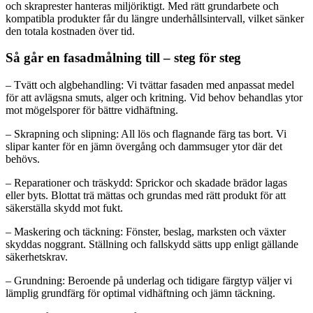
och skraprester hanteras miljöriktigt. Med rätt grundarbete och
kompatibla produkter får du längre underhållsintervall, vilket sänker
den totala kostnaden över tid.
Så går en fasadmålning till – steg för steg
– Tvätt och algbehandling: Vi tvättar fasaden med anpassat medel
för att avlägsna smuts, alger och kritning. Vid behov behandlas ytor
mot mögelsporer för bättre vidhäftning.
– Skrapning och slipning: All lös och flagnande färg tas bort. Vi
slipar kanter för en jämn övergång och dammsuger ytor där det
behövs.
– Reparationer och träskydd: Sprickor och skadade brädor lagas
eller byts. Blottat trä mättas och grundas med rätt produkt för att
säkerställa skydd mot fukt.
– Maskering och täckning: Fönster, beslag, marksten och växter
skyddas noggrant. Ställning och fallskydd sätts upp enligt gällande
säkerhetskrav.
– Grundning: Beroende på underlag och tidigare färgtyp väljer vi
lämplig grundfärg för optimal vidhäftning och jämn täckning.