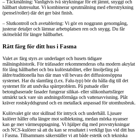
– Täckmålning: Vanligtvis två strykningar för ett jämnt, snyggt och
hållbart slutresultat. Vi kombinerar sprutmålning med efterstrykning
(pensel/roller) där det ger bäst finish.
– Slutkontroll och avetablering: Vi gör en noggrann genomgång,
justerar detaljer och lämnar arbetsplatsen ren och snygg. Du får
skötselråd för längre hållbarhet.
Rätt färg för ditt hus i Fasma
Valet av färg styrs av underlaget och husets tidigare
målningshistorik. För träfasader rekommenderas ofta modern akrylat
för lång hållbarhet och bra kulörstabilitet, eller linoljefärg på
äldre/traditionella hus där man vill bevara det diffusionsöppna
systemet. Har du slamfärg (t.ex. Falu-typ) bör du hålla dig till det
systemet för att undvika spärrproblem. På putsade eller
betongbaserade fasader fungerar silikat- eller silikonhartsfärger
utmärkt tack vare sin andningsförmåga och vattenavvisning. Plåt
kräver rostskyddsgrund och en metallack anpassad för utomhusbruk.
Kulörvalet gör stor skillnad för intryck och underhåll. Ljusare
kulörer håller ofta längre mot solblekning, medan mörka nyanser
kan ge mer värmeupptagning. Vi hjälper dig med provstrykningar
och NCS-kulörer så att du kan se resultatet i verkligt ljus vid ditt hus
i Fasma. Tillsammans säkerställer vi att både estetik och tekniska