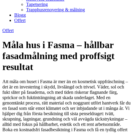
Tapetsering
Trapphusrenovering & målning
Blogg
Offert
Offert
Måla hus i Fasma – hållbar
fasadmålning med proffsigt
resultat
Att måla om huset i Fasma är mer än en kosmetisk uppfräschning –
det är en investering i skydd, livslängd och trivsel. Väder, sol och
fukt sliter på fasaderna, och med tiden riskerar flagnande färg,
sprickor och fuktinträngning att skada underlaget. Med en
genomtänkt process, rätt material och noggrant utfört hantverk får du
en fasad som står emot klimatet och ser inbjudande ut i många år. Vi
hjälper dig från första besiktning till sista penseldraget: tvätt,
skrapning, lagningar, grundning och väl avvägda täckstrykningar –
alltid med fokus på hållbarhet, estetik och ett rent arbetsområde.
Boka en kostnadsfri fasadbesiktning i Fasma och få en tydlig offert