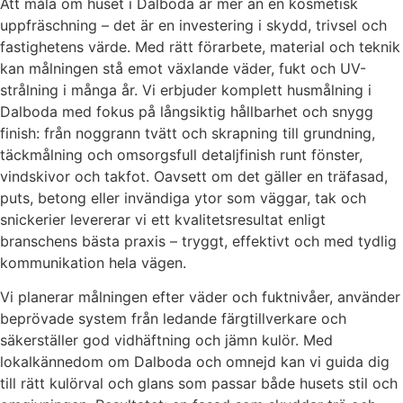
Att måla om huset i Dalboda är mer än en kosmetisk
uppfräschning – det är en investering i skydd, trivsel och
fastighetens värde. Med rätt förarbete, material och teknik
kan målningen stå emot växlande väder, fukt och UV-
strålning i många år. Vi erbjuder komplett husmålning i
Dalboda med fokus på långsiktig hållbarhet och snygg
finish: från noggrann tvätt och skrapning till grundning,
täckmålning och omsorgsfull detaljfinish runt fönster,
vindskivor och takfot. Oavsett om det gäller en träfasad,
puts, betong eller invändiga ytor som väggar, tak och
snickerier levererar vi ett kvalitetsresultat enligt
branschens bästa praxis – tryggt, effektivt och med tydlig
kommunikation hela vägen.
Vi planerar målningen efter väder och fuktnivåer, använder
beprövade system från ledande färgtillverkare och
säkerställer god vidhäftning och jämn kulör. Med
lokalkännedom om Dalboda och omnejd kan vi guida dig
till rätt kulörval och glans som passar både husets stil och