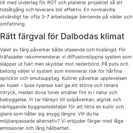
till med underlag för ROT och planerar projektet så att
tidsåtgång och leverans blir effektiv. En normalvilla
utvändigt tar ofta 3–7 arbetsdagar beroende på väder och
omfattning.
Rätt färgval för Dalbodas klimat
Valet av färg påverkar både utseende och livslängd. För
träfasader rekommenderar vi diffusionsöppna system som
släpper ut fukt men skyddar mot nederbörd. På puts och
betong väljer vi system som minimerar risk för hårfina
sprickor och smutsupptag. Kulörer påverkar upplevelsen
av huset – ljusa nyanser kan ge ett större och renare
intryck, medan dova toner smälter fint in i natur och
bebyggelse. Vi tar hänsyn till solpåverkan, algrisk och
närliggande byggnadsdetaljer för att hitta en kulör och
glans som håller sig snygg längre. Vill du ha
miljöanpassade alternativ? Vi erbjuder färger med låga
emissioner och lång hållbarhet.