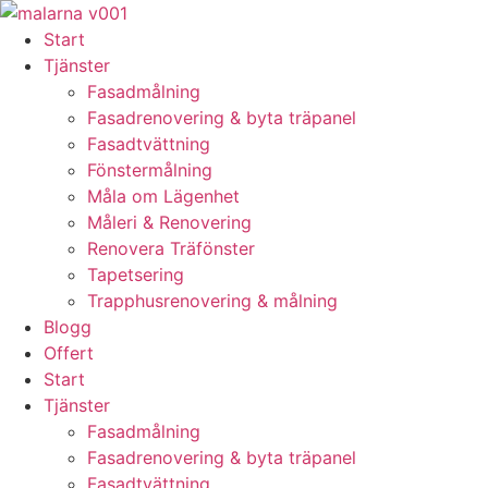
Skip
to
Start
content
Tjänster
Fasadmålning
Fasadrenovering & byta träpanel
Fasadtvättning
Fönstermålning
Måla om Lägenhet
Måleri & Renovering
Renovera Träfönster
Tapetsering
Trapphusrenovering & målning
Blogg
Offert
Start
Tjänster
Fasadmålning
Fasadrenovering & byta träpanel
Fasadtvättning