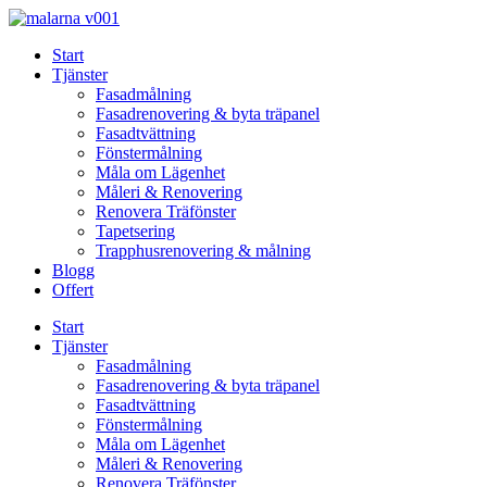
Skip
to
Start
content
Tjänster
Fasadmålning
Fasadrenovering & byta träpanel
Fasadtvättning
Fönstermålning
Måla om Lägenhet
Måleri & Renovering
Renovera Träfönster
Tapetsering
Trapphusrenovering & målning
Blogg
Offert
Start
Tjänster
Fasadmålning
Fasadrenovering & byta träpanel
Fasadtvättning
Fönstermålning
Måla om Lägenhet
Måleri & Renovering
Renovera Träfönster