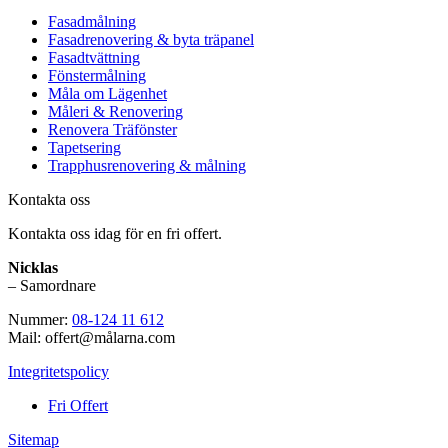
Fasadmålning
Fasadrenovering & byta träpanel
Fasadtvättning
Fönstermålning
Måla om Lägenhet
Måleri & Renovering
Renovera Träfönster
Tapetsering
Trapphusrenovering & målning
Kontakta oss
Kontakta oss idag för en fri offert.
Nicklas
– Samordnare
Nummer:
08-124 11 612
Mail: offert@målarna.com
Integritetspolicy
Fri Offert
Sitemap