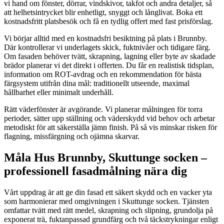
vi hand om fönster, dörrar, vindskivor, takfot och andra detaljer, så
att helhetsintrycket blir enhetligt, snyggt och långlivat. Boka ett
kostnadsfritt platsbesök och få en tydlig offert med fast prisförslag.
Vi börjar alltid med en kostnadsfri besiktning på plats i Brunnby.
Där kontrollerar vi underlagets skick, fuktnivåer och tidigare färg.
Om fasaden behöver tvätt, skrapning, lagning eller byte av skadade
brädor planerar vi det direkt i offerten. Du får en realistisk tidsplan,
information om ROT-avdrag och en rekommendation för bästa
färgsystem utifrån dina mål: traditionellt utseende, maximal
hållbarhet eller minimalt underhåll.
Rätt väderfönster är avgörande. Vi planerar målningen för torra
perioder, sätter upp ställning och väderskydd vid behov och arbetar
metodiskt för att säkerställa jämn finish. På så vis minskar risken för
flagning, missfärgning och ojämna skarvar.
Måla Hus Brunnby, Skuttunge socken –
professionell fasadmålning nära dig
Vårt uppdrag är att ge din fasad ett säkert skydd och en vacker yta
som harmonierar med omgivningen i Skuttunge socken. Tjänsten
omfattar tvätt med rätt medel, skrapning och slipning, grundolja på
exponerat trä, fuktanpassad grundfärg och två täckstrykningar enligt