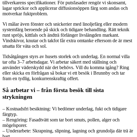
tillverkarens specifikationer. För putsfasader rengör vi skonsamt,
lagar sprickor och applicerar diffusionsöppen färg som andas och
motverkar fuktproblem.
Vi målar även fönster och snickerier med linoljefärg eller modern
systemfärg beroende på skick och tidigare behandling. Rätt teknik
runt spröjs, kittfals och ändträ förlänger livslängden markant.
Vindskivor, knutar och takfot får extra omtanke eftersom de är mest
utsatta för väta och sol.
Tidsåtgången styrs av husets storlek och underlag. En normal villa
tar ofta 3–7 arbetsdagar. Vi arbetar säkert med ställning och
använder väderskydd när det behövs. Vill du komma igång? Ring
eller skicka en förfrågan så bokar vi ett besök i Brunnby och tar
fram en tydlig, konkurrenskraftig offert.
Så arbetar vi – från första besök till sista
strykningen
– Kostnadsfri besiktning: Vi bedömer underlag, fukt och tidigare
färgtyp.
– Rengöring: Fasadtvätt som tar bort smuts, pollen, alger och
mögelsporer.
– Underarbete: Skrapning, slipning, lagning och grundolja där trä är
bart.