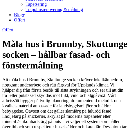
Tapetsering
Trapphusrenovering & målning
Blogg
Offert
Offert
Måla hus i Brunnby, Skuttunge
socken – hållbar fasad- och
fönstermålning
Att måla hus i Brunnby, Skuttunge socken kräver lokalkännedom,
noggrant underarbete och rätt färgval för Upplands klimat. Vi
hjälper dig från första besök till sista strykningen och ser till att din
trä- eller putsfasad skyddas mot fukt, vind och algpåväxt. Vårt
arbetssätt bygger på tydlig planering, dokumenterad metodik och
kvalitetsmaterial anpassade för landsbygdsmiljöer och äldre
bebyggelse. Oavsett om det gäller slamfärg på faluröd fasad,
linoljefärg på snickerier, akrylat på moderna träpaneler eller
mineral-/silikonhartsfärg på puts – vi väljer ett system som håller
över tid och som respekterar husets ålder och karaktär. Dessutom tar