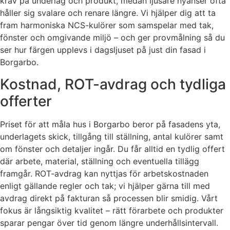
krav på underlag och produkt, medan ljusare nyanser ofta
håller sig svalare och renare längre. Vi hjälper dig att ta
fram harmoniska NCS-kulörer som samspelar med tak,
fönster och omgivande miljö – och ger provmålning så du
ser hur färgen upplevs i dagsljuset på just din fasad i
Borgarbo.
Kostnad, ROT-avdrag och tydliga
offerter
Priset för att måla hus i Borgarbo beror på fasadens yta,
underlagets skick, tillgång till ställning, antal kulörer samt
om fönster och detaljer ingår. Du får alltid en tydlig offert
där arbete, material, ställning och eventuella tillägg
framgår. ROT-avdrag kan nyttjas för arbetskostnaden
enligt gällande regler och tak; vi hjälper gärna till med
avdrag direkt på fakturan så processen blir smidig. Vårt
fokus är långsiktig kvalitet – rätt förarbete och produkter
sparar pengar över tid genom längre underhållsintervall.