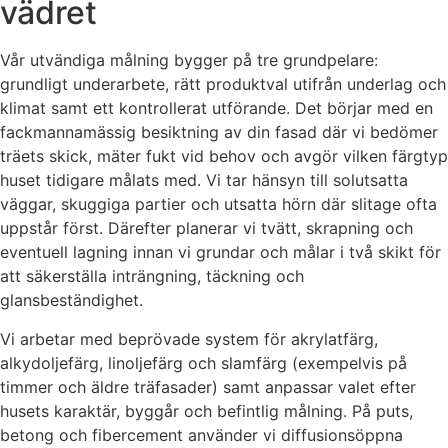
vädret
Vår utvändiga målning bygger på tre grundpelare:
grundligt underarbete, rätt produktval utifrån underlag och
klimat samt ett kontrollerat utförande. Det börjar med en
fackmannamässig besiktning av din fasad där vi bedömer
träets skick, mäter fukt vid behov och avgör vilken färgtyp
huset tidigare målats med. Vi tar hänsyn till solutsatta
väggar, skuggiga partier och utsatta hörn där slitage ofta
uppstår först. Därefter planerar vi tvätt, skrapning och
eventuell lagning innan vi grundar och målar i två skikt för
att säkerställa inträngning, täckning och
glansbeständighet.
Vi arbetar med beprövade system för akrylatfärg,
alkydoljefärg, linoljefärg och slamfärg (exempelvis på
timmer och äldre träfasader) samt anpassar valet efter
husets karaktär, byggår och befintlig målning. På puts,
betong och fibercement använder vi diffusionsöppna