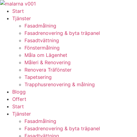
Skip
to
Start
content
Tjänster
Fasadmålning
Fasadrenovering & byta träpanel
Fasadtvättning
Fönstermålning
Måla om Lägenhet
Måleri & Renovering
Renovera Träfönster
Tapetsering
Trapphusrenovering & målning
Blogg
Offert
Start
Tjänster
Fasadmålning
Fasadrenovering & byta träpanel
Fasadtvättning