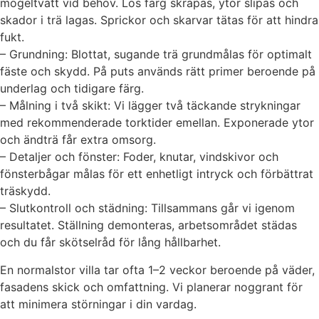
mögeltvätt vid behov. Lös färg skrapas, ytor slipas och
skador i trä lagas. Sprickor och skarvar tätas för att hindra
fukt.
– Grundning: Blottat, sugande trä grundmålas för optimalt
fäste och skydd. På puts används rätt primer beroende på
underlag och tidigare färg.
– Målning i två skikt: Vi lägger två täckande strykningar
med rekommenderade torktider emellan. Exponerade ytor
och ändträ får extra omsorg.
– Detaljer och fönster: Foder, knutar, vindskivor och
fönsterbågar målas för ett enhetligt intryck och förbättrat
träskydd.
– Slutkontroll och städning: Tillsammans går vi igenom
resultatet. Ställning demonteras, arbetsområdet städas
och du får skötselråd för lång hållbarhet.
En normalstor villa tar ofta 1–2 veckor beroende på väder,
fasadens skick och omfattning. Vi planerar noggrant för
att minimera störningar i din vardag.