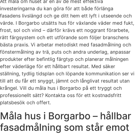
Att måla om huset är en av de mest effektiva
investeringarna du kan göra för att både förlänga
fasadens livslängd och ge ditt hem ett lyft i utseende och
värde. I Borgarbo utsätts hus för växlande väder med fukt,
frost, sol och vind – därför krävs ett noggrant förarbete,
rätt färgsystem och ett utförande som följer branschens
bästa praxis. Vi arbetar metodiskt med fasadmålning och
fönstermålning av trä, puts och andra underlag, anpassar
produkter efter befintlig färgtyp och planerar målningen
efter väderläge för ett hållbart resultat. Med säker
ställning, tydlig tidsplan och löpande kommunikation ser vi
till att du får ett snyggt, jämnt och långlivat resultat utan
krångel. Vill du måla hus i Borgarbo på ett tryggt och
professionellt sätt? Kontakta oss för ett kostnadsfritt
platsbesök och offert.
Måla hus i Borgarbo – hållbar
fasadmålning som står emot