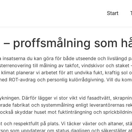
Start
 – proffsmålning som hål
a insatserna du kan göra för både utseende och livslängd på
errenovering till målning av takfot, vindskivor och staket 
imat planerar vi arbetet för att undvika fukt, kraftig sol o
lp med ROT-avdrag och personlig kulörrådgivning. Vill du ko
rykningen. Därför lägger vi stor vikt vid fasadtvätt, skrapni
lerade fabrikat och systemmålning enligt leverantörernas re
n också skyddar huset mot fuktinträngning och sprickbildnin
och respektfullt på plats. Vi täcker växter och altaner, stä
 som uppdaterar om status dagligen och säkerställer att all