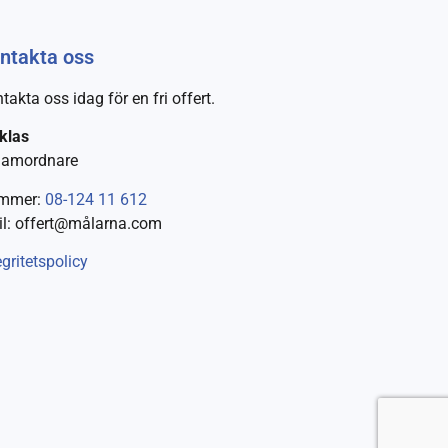
ntakta oss
takta oss idag för en fri offert.
klas
Samordnare
mmer:
08-124 11 612
l: offert@målarna.com
egritetspolicy