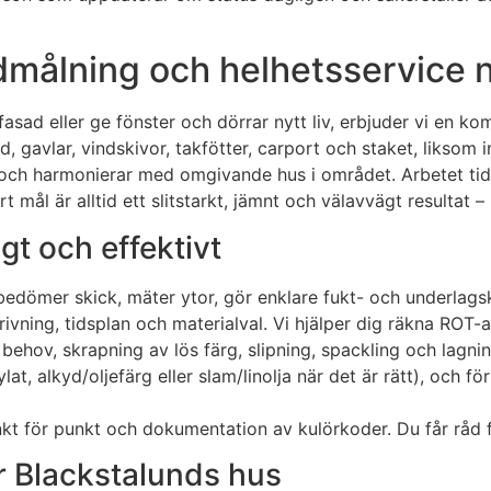
dmålning och helhetsservice n
fasad eller ge fönster och dörrar nytt liv, erbjuder vi en k
 gavlar, vindskivor, takfötter, carport och staket, liksom 
t och harmonierar med omgivande hus i området. Arbetet tid
l är alltid ett slitstarkt, jämnt och välavvägt resultat – i 
igt och effektivt
, bedömer skick, mäter ytor, gör enklare fukt- och underlag
rivning, tidsplan och materialval. Vi hjälper dig räkna ROT-
ehov, skrapning av lös färg, slipning, spackling och lagnin
, alkyd/oljefärg eller slam/linolja när det är rätt), och för
 för punkt och dokumentation av kulörkoder. Du får råd för
r Blackstalunds hus