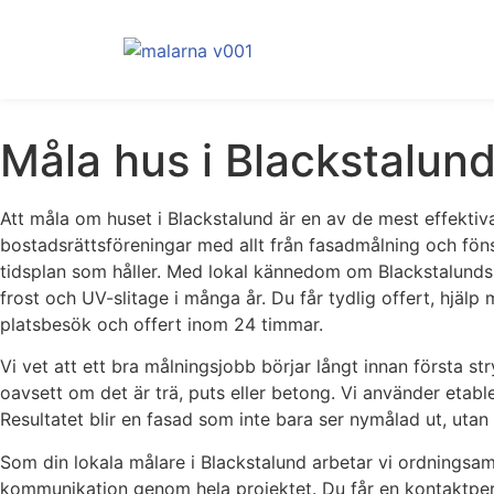
Måla hus i Blackstalund
Att måla om huset i Blackstalund är en av de mest effektiv
bostadsrättsföreningar med allt från fasadmålning och fönst
tidsplan som håller. Med lokal kännedom om Blackstalunds kl
frost och UV-slitage i många år. Du får tydlig offert, hjä
platsbesök och offert inom 24 timmar.
Vi vet att ett bra målningsjobb börjar långt innan första st
oavsett om det är trä, puts eller betong. Vi använder etab
Resultatet blir en fasad som inte bara ser nymålad ut, uta
Som din lokala målare i Blackstalund arbetar vi ordningsamt 
kommunikation genom hela projektet. Du får en kontaktperson