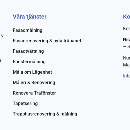
Våra tjänster
Ko
Kon
Fasadmålning
 vi
Nic
Fasadrenovering & byta träpanel
– 
Fasadtvättning
Nu
i
Fönstermålning
Mai
Måla om Lägenhet
Int
Måleri & Renovering
Renovera Träfönster
Tapetsering
Trapphusrenovering & målning