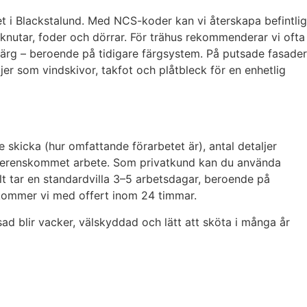
et i Blackstalund. Med NCS-koder kan vi återskapa befintlig
 knutar, foder och dörrar. För trähus rekommenderar vi ofta
mfärg – beroende på tidigare färgsystem. På putsade fasader
jer som vindskivor, takfot och plåtbleck för en enhetlig
e skicka (hur omfattande förarbetet är), antal detaljer
ör överenskommet arbete. Som privatkund kan du använda
lt tar en standardvilla 3–5 arbetsdagar, beroende på
terkommer vi med offert inom 24 timmar.
fasad blir vacker, välskyddad och lätt att sköta i många år