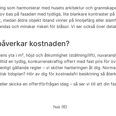
ättning som harmonierar med husets arkitektur och grannskap
dov bas på fasaden med tydliga, lite blankare kontraster på
, medan äldre objekt ibland vinner på linoljefärg eller sla
ndas och minskar risken för blåsor. Vi ser också över detal
 påverkar kostnaden?
ens yta i m², höjd och åtkomlighet (ställning/lift), nuvarand
 alltid en tydlig, konkurrenskraftig offert med fast pris f
ligt gällande regler – vi sköter hanteringen åt dig. Norma
istisk tidsplan? Hör av dig för kostnadsfri besiktning så å
eller skicka en offertförfrågan idag – så ser vi till att din 