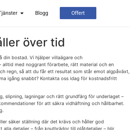
Tjänster
Blogg
Offert
ler över tid
 din bostad. Vi hjälper villaägare och
– alltid med noggrant förarbete, rätt material och en
ch regn, så att du får ett resultat som står emot algpåväxt,
mma igång snabbt? Kontakta oss idag för kostnadsfritt
ng, slipning, lagningar och rätt grundfärg för underlaget –
kommendationer för att säkra vidhäftning och hållbarhet.
g.
ller säker ställning där det krävs och håller god
a detaljer – från knutbrädor till plåtdetaljer – blir