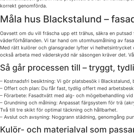
korrekt genomförda.
Måla hus Blackstalund – fasa
Oavsett om du vill fräscha upp ett trähus, säkra en putsad 
väderförhållanden. Vi tar hand om utomhusmålning av fasad,
Med rätt kulörer och glansgrader lyfter vi helhetsintrycke
också arbeta med väderskydd när säsongen kräver det. Vårt må
Så går processen till – tryggt, tydl
– Kostnadsfri besiktning: Vi gör platsbesök i Blackstalund
– Offert och plan: Du får fast, tydlig offert med arbetsbesk
– Förarbete: Fasadtvätt med alg- och mögelbehandling vid b
– Grundning och målning: Anpassat färgsystem för trä (akrylat
Två till tre skikt för optimal täckning och hållbarhet.
– Avslut och avsyning: Noggrann städning, genomgång punkt
Kulör- och materialval som passa