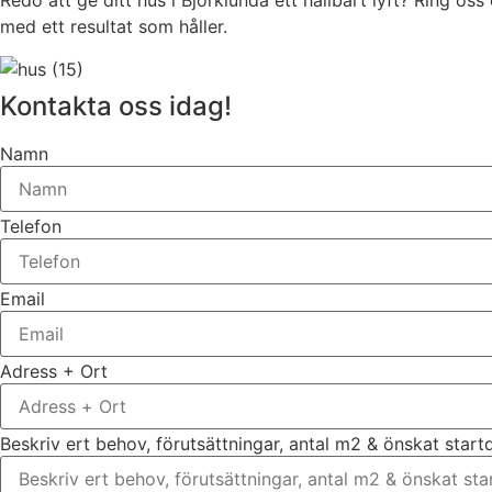
Redo att ge ditt hus i Björklunda ett hållbart lyft? Ring oss 
med ett resultat som håller.
Kontakta oss idag!
Namn
Telefon
Email
Adress + Ort
Beskriv ert behov, förutsättningar, antal m2 & önskat star