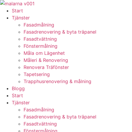
Skip
to
Start
content
Tjänster
Fasadmålning
Fasadrenovering & byta träpanel
Fasadtvättning
Fönstermålning
Måla om Lägenhet
Måleri & Renovering
Renovera Träfönster
Tapetsering
Trapphusrenovering & målning
Blogg
Start
Tjänster
Fasadmålning
Fasadrenovering & byta träpanel
Fasadtvättning
Fönstermålning