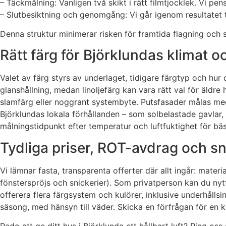
– Täckmålning: Vanligen två skikt i rätt filmtjocklek. Vi pen
– Slutbesiktning och genomgång: Vi går igenom resultatet t
Denna struktur minimerar risken för framtida flagning och sä
Rätt färg för Björklundas klimat o
Valet av färg styrs av underlaget, tidigare färgtyp och hur
glanshållning, medan linoljefärg kan vara rätt val för äldre 
slamfärg eller noggrant systembyte. Putsfasader målas med 
Björklundas lokala förhållanden – som solbelastade gavlar,
målningstidpunkt efter temperatur och luftfuktighet för bäs
Tydliga priser, ROT-avdrag och sn
Vi lämnar fasta, transparenta offerter där allt ingår: materi
fönsterspröjs och snickerier). Som privatperson kan du nyt
offerera flera färgsystem och kulörer, inklusive underhållsi
säsong, med hänsyn till väder. Skicka en förfrågan för en 