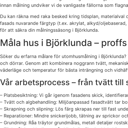
innan målning undviker vi de vanligaste fällorna som flagnan
Du kan räkna med raka besked kring tidsplan, materialval 
fasads nuvarande färgtyp (t.ex. akrylat, alkyd/oljebaserad, 
för att säkra din målningssäsong i Björklunda.
Måla hus i Björklunda – proff
Söker du erfarna målare för utomhusmålning i Björklunda? V
och dörrar. Genom att kombinera noggrann tvätt, mekanisk 
väderläge och temperatur för bästa inträngning och vidhäftn
Vår arbetsprocess – från tvätt till
– Platsbesiktning: Vi går igenom fasadens skick, identifiera
– Tvätt och algbehandling: Miljöanpassad fasadtvätt tar b
– Skrapning och slipning: Lös färg skrapas ner till fast un
– Reparationer: Mindre snickerijobb, tätning av sprickor 
– Grundning: Råa träytor grundmålas, metall detaljer rost