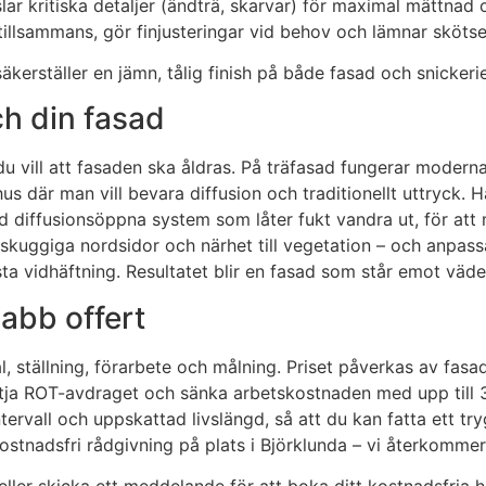
slar kritiska detaljer (ändträ, skarvar) för maximal mättnad 
illsammans, gör finjusteringar vid behov och lämnar skötsel
kerställer en jämn, tålig finish på både fasad och snickerie
ch din fasad
 du vill att fasaden ska åldras. På träfasad fungerar modern
hus där man vill bevara diffusion och traditionellt uttryck. 
diffusionsöppna system som låter fukt vandra ut, för att m
 skuggiga nordsidor och närhet till vegetation – och anpass
ta vidhäftning. Resultatet blir en fasad som står emot väde
abb offert
al, ställning, förarbete och målning. Priset påverkas av fasa
tja ROT-avdraget och sänka arbetskostnaden med upp till 30 
ntervall och uppskattad livslängd, så att du kan fatta ett t
kostnadsfri rådgivning på plats i Björklunda – vi återkomme