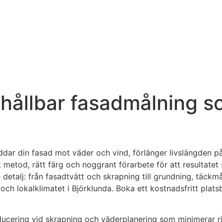
 hållbar fasadmålning s
dar din fasad mot väder och vind, förlänger livslängden på 
t metod, rätt färg och noggrant förarbete för att resultatet 
 detalj: från fasadtvätt och skrapning till grundning, täckm
och lokalklimatet i Björklunda. Boka ett kostnadsfritt plats
ucering vid skrapning och väderplanering som minimerar ris