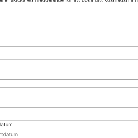
eller skicka ett meddelande för att boka ditt kostnadsfria hem
tdatum