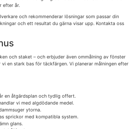
 efter år.
tillverkare och rekommenderar lösningar som passar din
askningar och ett resultat du gärna visar upp. Kontakta oss
mhus
äcken och staket – och erbjuder även ommålning av fönster
i en stark bas för täckfärgen. Vi planerar målningen efter
år en åtgärdsplan och tydlig offert.
ehandlar vi med algdödande medel.
h dammsuger ytorna.
agas sprickor med kompatibla system.
jämn glans.