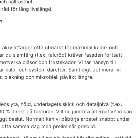
och hållfasthet.
råd för lång livslängd.
r.
a akrylatfärger ofta utmärkt för maximal kulör- och
Har du slamfärg (t.ex. faluröd) kräver fasaden fortsatt
otverka blåsor och frostskador. Vi tar hänsyn till
ar kulör och system därefter. Samtidigt optimerar vi
r, blekning och mikrobiell påväxt längre.
dens yta, höjd, underlagets skick och detaljnivå (t.ex.
% direkt på fakturan. Vill du jämföra alternativ? Vi kan
ryggt beslut. Normalt kan vi påbörja arbetet snabbt under
r ofta samma dag med preliminär prisbild.