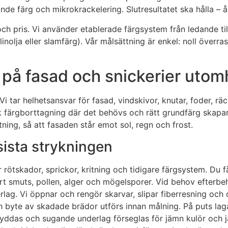
de färg och mikrokrackelering. Slutresultatet ska hålla – år
och pris. Vi använder etablerade färgsystem från ledande 
linolja eller slamfärg). Vår målsättning är enkel: noll överr
s på fasad och snickerier uto
i tar helhetsansvar för fasad, vindskivor, knutar, foder, r
färgborttagning där det behövs och rätt grundfärg skapar v
ing, så att fasaden står emot sol, regn och frost.
 sista strykningen
r rötskador, sprickor, kritning och tidigare färgsystem. Du f
ort smuts, pollen, alger och mögelsporer. Vid behov efterb
derlag. Vi öppnar och rengör skarvar, slipar fiberresning oc
och byte av skadade brädor utförs innan målning. På puts l
skyddas och sugande underlag förseglas för jämn kulör och 